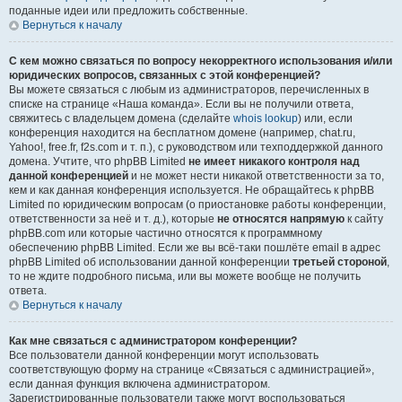
поданные идеи или предложить собственные.
Вернуться к началу
С кем можно связаться по вопросу некорректного использования и/или
юридических вопросов, связанных с этой конференцией?
Вы можете связаться с любым из администраторов, перечисленных в
списке на странице «Наша команда». Если вы не получили ответа,
свяжитесь с владельцем домена (сделайте
whois lookup
) или, если
конференция находится на бесплатном домене (например, chat.ru,
Yahoo!, free.fr, f2s.com и т. п.), с руководством или техподдержкой данного
домена. Учтите, что phpBB Limited
не имеет никакого контроля над
данной конференцией
и не может нести никакой ответственности за то,
кем и как данная конференция используется. Не обращайтесь к phpBB
Limited по юридическим вопросам (о приостановке работы конференции,
ответственности за неё и т. д.), которые
не относятся напрямую
к сайту
phpBB.com или которые частично относятся к программному
обеспечению phpBB Limited. Если же вы всё-таки пошлёте email в адрес
phpBB Limited об использовании данной конференции
третьей стороной
,
то не ждите подробного письма, или вы можете вообще не получить
ответа.
Вернуться к началу
Как мне связаться с администратором конференции?
Все пользователи данной конференции могут использовать
соответствующую форму на странице «Связаться с администрацией»,
если данная функция включена администратором.
Зарегистрированные пользователи также могут воспользоваться