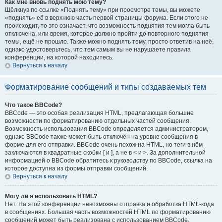
Как мне вновь поднять мою тему?
Щёлкнув по ссылке «Поднять тему» при просмотре темы, вы можете
«поднять» её в верхнюю часть первой страницы форума. Если этого не
происходит, то это означает, что возможность поднятия тем могла быть
отключена, или время, которое должно пройти до повторного поднятия
темы, ещё не прошло. Также можно поднять тему, просто ответив на неё,
однако удостоверьтесь, что тем самым вы не нарушаете правила
конференции, на которой находитесь.
Вернуться к началу
Форматирование сообщений и типы создаваемых тем
Что такое BBCode?
BBCode — это особая реализация HTML, предлагающая большие
возможности по форматированию отдельных частей сообщения.
Возможность использования BBCode определяется администратором,
однако BBCode также может быть отключён на уровне сообщения в
форме для его отправки. BBCode очень похож на HTML, но теги в нём
заключаются в квадратные скобки [ и ], а не в < и >. За дополнительной
информацией о BBCode обратитесь к руководству по BBCode, ссылка на
которое доступна из формы отправки сообщений.
Вернуться к началу
Могу ли я использовать HTML?
Нет. На этой конференции невозможны отправка и обработка HTML-кода
в сообщениях. Большая часть возможностей HTML по форматированию
сообщений может быть реализована с использованием BBCode.