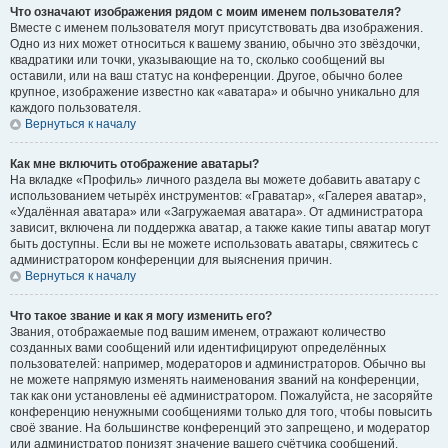
Что означают изображения рядом с моим именем пользователя?
Вместе с именем пользователя могут присутствовать два изображения.
Одно из них может относиться к вашему званию, обычно это звёздочки,
квадратики или точки, указывающие на то, сколько сообщений вы
оставили, или на ваш статус на конференции. Другое, обычно более
крупное, изображение известно как «аватара» и обычно уникально для
каждого пользователя.
Вернуться к началу
Как мне включить отображение аватары?
На вкладке «Профиль» личного раздела вы можете добавить аватару с
использованием четырёх инструментов: «Граватар», «Галерея аватар»,
«Удалённая аватара» или «Загружаемая аватара». От администратора
зависит, включена ли поддержка аватар, а также какие типы аватар могут
быть доступны. Если вы не можете использовать аватары, свяжитесь с
администратором конференции для выяснения причин.
Вернуться к началу
Что такое звание и как я могу изменить его?
Звания, отображаемые под вашим именем, отражают количество
созданных вами сообщений или идентифицируют определённых
пользователей: например, модераторов и администраторов. Обычно вы
не можете напрямую изменять наименования званий на конференции,
так как они установлены её администратором. Пожалуйста, не засоряйте
конференцию ненужными сообщениями только для того, чтобы повысить
своё звание. На большинстве конференций это запрещено, и модератор
или администратор понизят значение вашего счётчика сообщений.