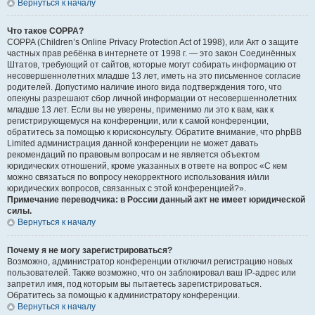
Вернуться к началу
Что такое COPPA?
COPPA (Children’s Online Privacy Protection Act of 1998), или Акт о защите
частных прав ребёнка в интернете от 1998 г. — это закон Соединённых
Штатов, требующий от сайтов, которые могут собирать информацию от
несовершеннолетних младше 13 лет, иметь на это письменное согласие
родителей. Допустимо наличие иного вида подтверждения того, что
опекуны разрешают сбор личной информации от несовершеннолетних
младше 13 лет. Если вы не уверены, применимо ли это к вам, как к
регистрирующемуся на конференции, или к самой конференции,
обратитесь за помощью к юрисконсульту. Обратите внимание, что phpBB
Limited администрация данной конференции не может давать
рекомендаций по правовым вопросам и не является объектом
юридических отношений, кроме указанных в ответе на вопрос «С кем
можно связаться по вопросу некорректного использования и/или
юридических вопросов, связанных с этой конференцией?».
Примечание переводчика: в России данный акт не имеет юридической
силы.
Вернуться к началу
Почему я не могу зарегистрироваться?
Возможно, администратор конференции отключил регистрацию новых
пользователей. Также возможно, что он заблокировал ваш IP-адрес или
запретил имя, под которым вы пытаетесь зарегистрироваться.
Обратитесь за помощью к администратору конференции.
Вернуться к началу