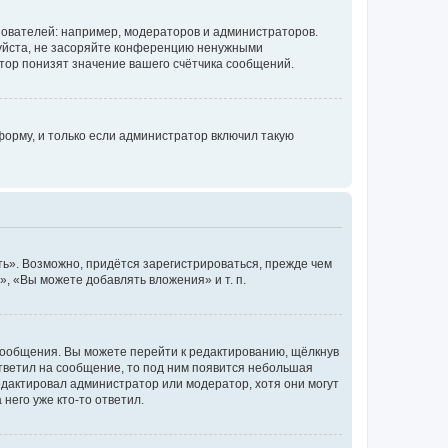
ователей: например, модераторов и администраторов.
уйста, не засоряйте конференцию ненужными
тор понизят значение вашего счётчика сообщений.
орму, и только если администратор включил такую
ь». Возможно, придётся зарегистрироваться, прежде чем
, «Вы можете добавлять вложения» и т. п.
сообщения. Вы можете перейти к редактированию, щёлкнув
ответил на сообщение, то под ним появится небольшая
редактировал администратор или модератор, хотя они могут
него уже кто-то ответил.