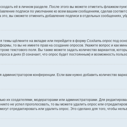
создать её в личном разделе. После этого вы можете отметить флажком пун
обавление подписи по умолчанию ко всем вашим сообщениям, сделав соотве
а это, вы сможете отменить добавление подписи в отдельных сообщениях, у
я темы щёлкните на вкладке или перейдите в форму
Создать опрос
под осно
 формы, то вы не имеете прав на создание опросов. Укажите вопрос и как ми
троке текстового поля. Вы также можете задать количество вариантов, котор
оса в днях (0 означает, что опрос будет постоянным) и возможность пользо
я администратором конференции. Если вам нужно добавить количество вари
только их создателями, модераторами или администраторами. Для редактиров
 никто не успел проголосовать, то вы можете удалить опрос или отредактиров
огут отредактировать или удалить опрос. Это сделано для того, чтобы нель