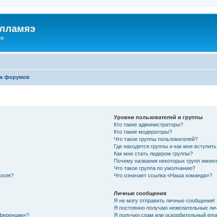
илламяэ
ee
к форумов
Уровни пользователей и группы
Кто такие администраторы?
Кто такие модераторы?
Что такое группы пользователей?
Где находятся группы и как мне вступить
Как мне стать лидером группы?
Почему названия некоторых групп имеют
Что такое группа по умолчанию?
роля?
Что означает ссылка «Наша команда»?
Личные сообщения
Я не могу отправить личные сообщения!
Я постоянно получаю нежелательные ли
нференции»?
Я получил спам или оскорбительный email