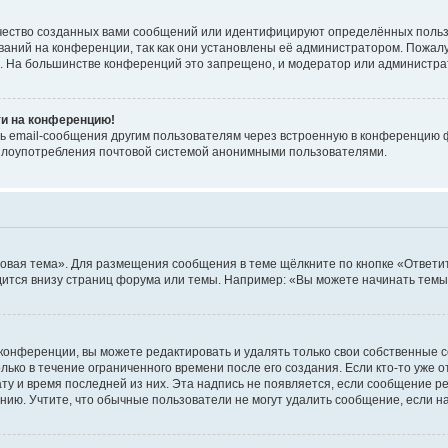
чество созданных вами сообщений или идентифицируют определённых польз
аний на конференции, так как они установлены её администратором. Пожал
е. На большинстве конференций это запрещено, и модератор или администра
ти на конференцию!
ь email-сообщения другим пользователям через встроенную в конференцию ф
ь злоупотребления почтовой системой анонимными пользователями.
овая тема». Для размещения сообщения в теме щёлкните по кнопке «Ответит
ится внизу страниц форума или темы. Например: «Вы можете начинать темы»
конференции, вы можете редактировать и удалять только свои собственные 
ько в течение ограниченного времени после его создания. Если кто-то уже 
дату и время последней из них. Эта надпись не появляется, если сообщение 
ию. Учтите, что обычные пользователи не могут удалить сообщение, если на 