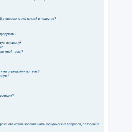
й в списках моих друзей и недругов?
и форумам?
стую страницу!
и?
ные мной темы?
ься на определённую тему?
форум?
ференции?
рректного использования и/или юридических вопросов, связанных