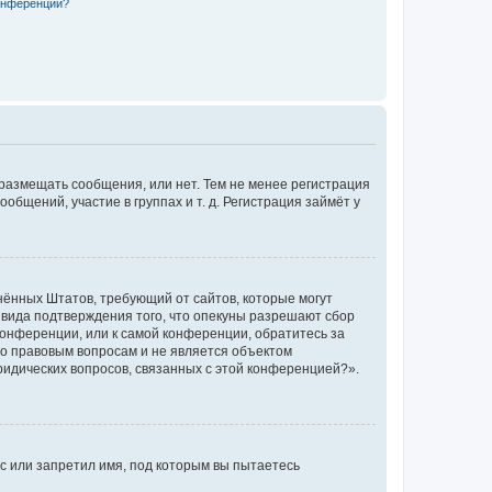
конференции?
 размещать сообщения, или нет. Тем не менее регистрация
щений, участие в группах и т. д. Регистрация займёт у
единённых Штатов, требующий от сайтов, которые могут
 вида подтверждения того, что опекуны разрешают сбор
конференции, или к самой конференции, обратитесь за
по правовым вопросам и не является объектом
ридических вопросов, связанных с этой конференцией?».
с или запретил имя, под которым вы пытаетесь