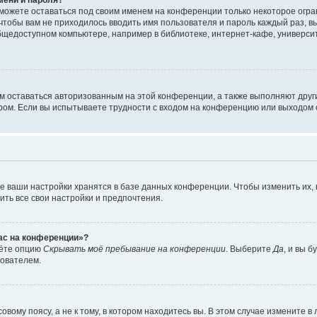
сможете оставаться под своим именем на конференции только некоторое огран
 чтобы вам не приходилось вводить имя пользователя и пароль каждый раз, 
щедоступном компьютере, например в библиотеке, интернет-кафе, университе
ам оставаться авторизованным на этой конференции, а также выполняют друг
ом. Если вы испытываете трудности с входом на конференцию или выходом с
е ваши настройки хранятся в базе данных конференции. Чтобы изменить их,
ить все свои настройки и предпочтения.
час на конференции»?
дёте опцию
Скрывать моё пребывание на конференции
. Выберите
Да
, и вы 
зователем.
вому поясу, а не к тому, в котором находитесь вы. В этом случае измените в 