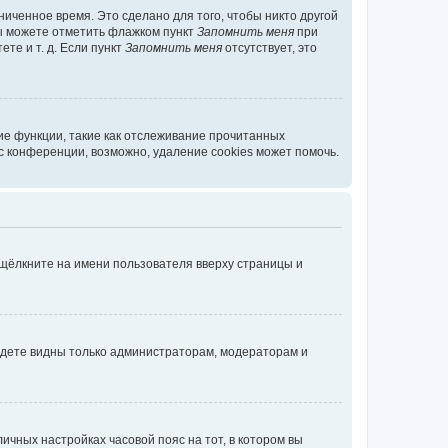
иченное время. Это сделано для того, чтобы никто другой
вы можете отметить флажком пункт
Запомнить меня
при
те и т. д. Если пункт
Запомнить меня
отсутствует, это
ие функции, такие как отслеживание прочитанных
 конференции, возможно, удаление cookies может помочь.
 щёлкните на имени пользователя вверху страницы и
будете видны только администраторам, модераторам и
личных настройках часовой пояс на тот, в котором вы