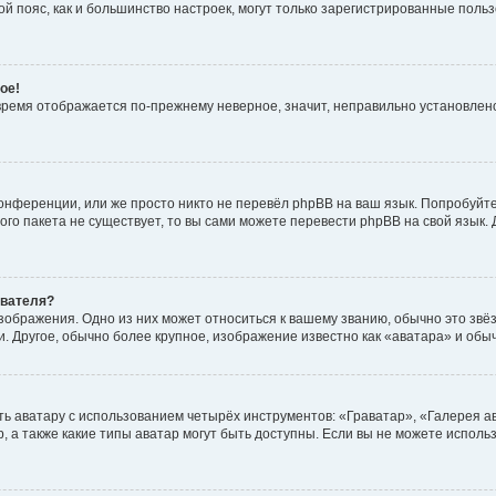
овой пояс, как и большинство настроек, могут только зарегистрированные пол
ое!
о время отображается по-прежнему неверное, значит, неправильно установле
онференции, или же просто никто не перевёл phpBB на ваш язык. Попробуйт
вого пакета не существует, то вы сами можете перевести phpBB на свой язы
ователя?
зображения. Одно из них может относиться к вашему званию, обычно это звёзд
. Другое, обычно более крупное, изображение известно как «аватара» и обы
ь аватару с использованием четырёх инструментов: «Граватар», «Галерея а
, а также какие типы аватар могут быть доступны. Если вы не можете испол