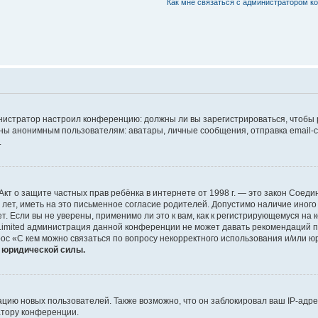
Как мне связаться с администратором 
дминистратор настроил конференцию: должны ли вы зарегистрироваться, чтобы
 анонимным пользователям: аватары, личные сообщения, отправка email-сооб
.
 или Акт о защите частных прав ребёнка в интернете от 1998 г. — это закон Со
т, иметь на это письменное согласие родителей. Допустимо наличие иного
 Если вы не уверены, применимо ли это к вам, как к регистрирующемуся на 
Limited администрация данной конференции не может давать рекомендаций 
ос «С кем можно связаться по вопросу некорректного использования и/или ю
т юридической силы.
ию новых пользователей. Также возможно, что он заблокировал ваш IP-адре
атору конференции.