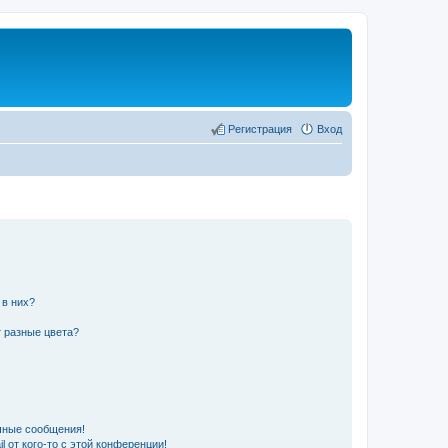
Регистрация
Вход
 в них?
 разные цвета?
чные сообщения!
 от кого-то с этой конференции!