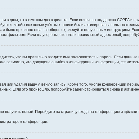
они верны, то возможны два варианта. Если включена поддержка COPPA и при 
уется, чтобы все новые учётные записи были активированы пользователями
ам было прислано email-сообщение, следуйте полученным инструкциям. Если
пам-фильтром. Если вы уверены, что ввели правильный адрес email, попробу
едитесь, что вы правильно вводите имя пользователя и пароль. Если данные
Также возможно, что допущена ошибка в конфигурации конференции, свяжитес
вал или удалил вашу учётную запись. Кроме того, многие конференции перио
ных. Если это произошло, попробуйте зарегистрироваться снова и активнее 
егко получить новый. Перейдите на страницу входа на конференцию и щёлкни
инистратором конференции.
мени и пароля?