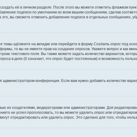
создать её в личном разделе. После этого вы можете отметить флажком пун
обавление подписи по умолчанию ко всем вашим сообщениям, сделав соотве
а это, вы сможете отменить добавление подписи в отдельных сообщениях, у
я темы щёлкните на вкладке или перейдите в форму
Создать опрос
под осно
 формы, то вы не имеете прав на создание опросов. Укажите вопрос и как ми
троке текстового поля. Вы также можете задать количество вариантов, котор
оса в днях (0 означает, что опрос будет постоянным) и возможность пользо
я администратором конференции. Если вам нужно добавить количество вари
только их создателями, модераторами или администраторами. Для редактиров
 никто не успел проголосовать, то вы можете удалить опрос или отредактиров
огут отредактировать или удалить опрос. Это сделано для того, чтобы нель