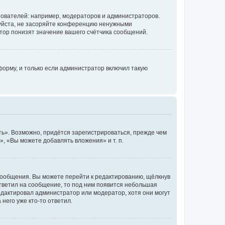
ователей: например, модераторов и администраторов.
уйста, не засоряйте конференцию ненужными
тор понизят значение вашего счётчика сообщений.
орму, и только если администратор включил такую
ь». Возможно, придётся зарегистрироваться, прежде чем
, «Вы можете добавлять вложения» и т. п.
сообщения. Вы можете перейти к редактированию, щёлкнув
ответил на сообщение, то под ним появится небольшая
редактировал администратор или модератор, хотя они могут
него уже кто-то ответил.