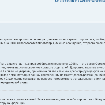
Как мне связаться с администратором 
дминистратор настроил конференцию: должны ли вы зарегистрироваться, чтобы
 анонимным пользователям: аватары, личные сообщения, отправка email-сооб
.
 или Акт о защите частных прав ребёнка в интернете от 1998 г. — это закон Со
т, иметь на это письменное согласие родителей. Допустимо наличие иного
 Если вы не уверены, применимо ли это к вам, как к регистрирующемуся на 
Limited администрация данной конференции не может давать рекомендаций 
ос «С кем можно связаться по вопросу некорректного использования и/или ю
т юридической силы.
ию новых пользователей. Также возможно, что он заблокировал ваш IP-адре
атору конференции.