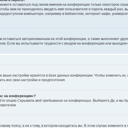
сможете оставаться под своим именем на конференции только некоторое огран
 чтобы вам не приходилось вводить имя пользователя и пароль каждый раз, 
щедоступном компьютере, например в библиотеке, интернет-кафе, университе
ам оставаться авторизованным на этой конференции, а также выполняют друг
ом. Если вы испытываете трудности с входом на конференцию или выходом с
е ваши настройки хранятся в базе данных конференции. Чтобы изменить их,
ить все свои настройки и предпочтения.
час на конференции»?
дёте опцию
Скрывать моё пребывание на конференции
. Выберите
Да
, и вы 
зователем.
вому поясу, а не к тому, в котором находитесь вы. В этом случае измените в 