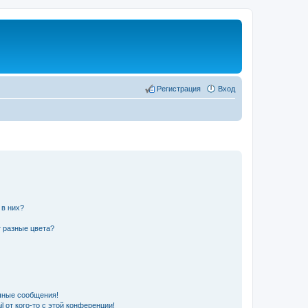
Регистрация
Вход
 в них?
 разные цвета?
чные сообщения!
 от кого-то с этой конференции!