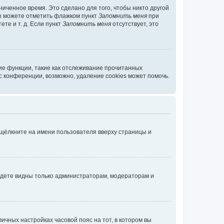
иченное время. Это сделано для того, чтобы никто другой
вы можете отметить флажком пункт
Запомнить меня
при
те и т. д. Если пункт
Запомнить меня
отсутствует, это
ие функции, такие как отслеживание прочитанных
 конференции, возможно, удаление cookies может помочь.
 щёлкните на имени пользователя вверху страницы и
будете видны только администраторам, модераторам и
личных настройках часовой пояс на тот, в котором вы