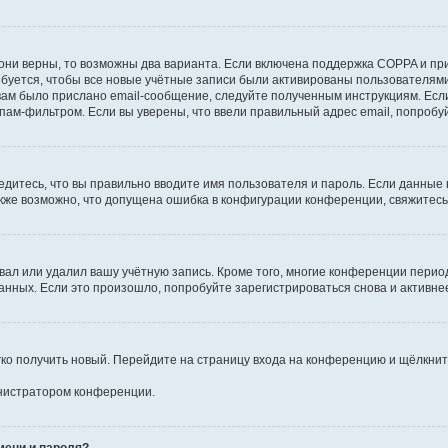
они верны, то возможны два варианта. Если включена поддержка COPPA и при 
уется, чтобы все новые учётные записи были активированы пользователями
ам было прислано email-сообщение, следуйте полученным инструкциям. Если
пам-фильтром. Если вы уверены, что ввели правильный адрес email, попробу
едитесь, что вы правильно вводите имя пользователя и пароль. Если данные
Также возможно, что допущена ошибка в конфигурации конференции, свяжитес
вал или удалил вашу учётную запись. Кроме того, многие конференции перио
ных. Если это произошло, попробуйте зарегистрироваться снова и активнее 
егко получить новый. Перейдите на страницу входа на конференцию и щёлкни
инистратором конференции.
мени и пароля?