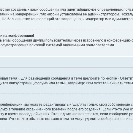
чество созданных вами сообщений или идентифицируют определённых польз
аний на конференции, так как они установлены её администратором. Пожал
е. На большинстве конференций это запрещено, и модератор или администра
ти на конференцию!
ь email-сообщения другим пользователям через встроенную в конференцию ф
ь злоупотребления почтовой системой анонимными пользователями.
овая тема». Для размещения сообщения в теме щёлкните по кнопке «Ответит
ится внизу страниц форума или темы. Например: «Вы можете начинать темы»
конференции, вы можете редактировать и удалять только свои собственные 
ько в течение ограниченного времени после его создания. Если кто-то уже 
дату и время последней из них. Эта надпись не появляется, если сообщение 
ию. Учтите, что обычные пользователи не могут удалить сообщение, если на 