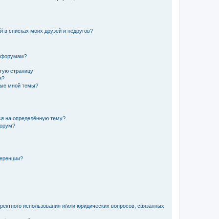
й в списках моих друзей и недругов?
и форумам?
стую страницу!
и?
ные мной темы?
ься на определённую тему?
форум?
ференции?
рректного использования и/или юридических вопросов, связанных