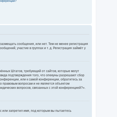
конференции?
 размещать сообщения, или нет. Тем не менее регистрация
щений, участие в группах и т. д. Регистрация займёт у
единённых Штатов, требующий от сайтов, которые могут
 вида подтверждения того, что опекуны разрешают сбор
конференции, или к самой конференции, обратитесь за
по правовым вопросам и не является объектом
ридических вопросов, связанных с этой конференцией?».
с или запретил имя, под которым вы пытаетесь