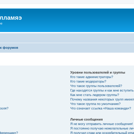
илламяэ
ee
к форумов
Уровни пользователей и группы
Кто такие администраторы?
Кто такие модераторы?
Что такое группы пользователей?
Где находятся группы и как мне вступить
Как мне стать лидером группы?
Почему названия некоторых групп имеют
Что такое группа по умолчанию?
роля?
Что означает ссылка «Наша команда»?
Личные сообщения
Я не могу отправить личные сообщения!
Я постоянно получаю нежелательные ли
нференции»?
Я получил спам или оскорбительный email