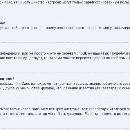
овой пояс, как и большинство настроек, могут только зарегистрированные пол
ое!
о время отображается по-прежнему неверное, значит, неправильно установле
онференции, или же просто никто не перевёл phpBB на ваш язык. Попробуйт
вого пакета не существует, то вы сами можете перевести phpBB на свой язы
ователя?
зображения. Одно из них может относиться к вашему званию, обычно это звёзд
. Другое, обычно более крупное, изображение известно как «аватара» и обы
ь аватару с использованием четырёх инструментов: «Граватар», «Галерея а
, а также какие типы аватар могут быть доступны. Если вы не можете испол