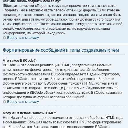
Как мне вновь поднять мою тему?
Щёлкнув по ссылке «Поднять тему» при просмотре темы, вы можете
«поднять» её в верхнюю часть первой страницы форума. Если этого не
происходит, то это означает, что возможность поднятия тем могла быть
отключена, или время, которое должно пройти до повторного поднятия
темы, ещё не прошло. Также можно поднять тему, просто ответив на неё,
однако удостоверьтесь, что тем самым вы не нарушаете правила
конференции, на которой находитесь.
Вернуться к началу
Форматирование сообщений и типы создаваемых тем
Что такое BBCode?
BBCode — это особая реализация HTML, предлагающая большие
возможности по форматированию отдельных частей сообщения.
Возможность использования BBCode определяется администратором,
однако BBCode также может быть отключён на уровне сообщения в
форме для его отправки. BBCode очень похож на HTML, но теги в нём
заключаются в квадратные скобки [ и ], а не в < и >. За дополнительной
информацией о BBCode обратитесь к руководству по BBCode, ссылка на
которое доступна из формы отправки сообщений.
Вернуться к началу
Могу ли я использовать HTML?
Нет. На этой конференции невозможны отправка и обработка HTML-кода
в сообщениях. Большая часть возможностей HTML по форматированию
сообщений может быть реализована с использованием BBCode.