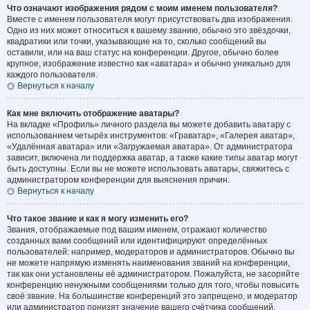
Что означают изображения рядом с моим именем пользователя?
Вместе с именем пользователя могут присутствовать два изображения.
Одно из них может относиться к вашему званию, обычно это звёздочки,
квадратики или точки, указывающие на то, сколько сообщений вы
оставили, или на ваш статус на конференции. Другое, обычно более
крупное, изображение известно как «аватара» и обычно уникально для
каждого пользователя.
Вернуться к началу
Как мне включить отображение аватары?
На вкладке «Профиль» личного раздела вы можете добавить аватару с
использованием четырёх инструментов: «Граватар», «Галерея аватар»,
«Удалённая аватара» или «Загружаемая аватара». От администратора
зависит, включена ли поддержка аватар, а также какие типы аватар могут
быть доступны. Если вы не можете использовать аватары, свяжитесь с
администратором конференции для выяснения причин.
Вернуться к началу
Что такое звание и как я могу изменить его?
Звания, отображаемые под вашим именем, отражают количество
созданных вами сообщений или идентифицируют определённых
пользователей: например, модераторов и администраторов. Обычно вы
не можете напрямую изменять наименования званий на конференции,
так как они установлены её администратором. Пожалуйста, не засоряйте
конференцию ненужными сообщениями только для того, чтобы повысить
своё звание. На большинстве конференций это запрещено, и модератор
или администратор понизят значение вашего счётчика сообщений.