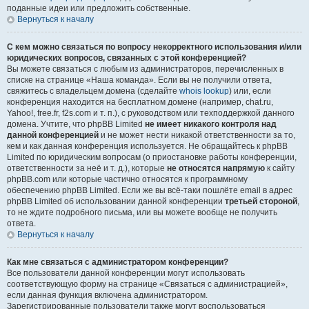
поданные идеи или предложить собственные.
Вернуться к началу
С кем можно связаться по вопросу некорректного использования и/или
юридических вопросов, связанных с этой конференцией?
Вы можете связаться с любым из администраторов, перечисленных в
списке на странице «Наша команда». Если вы не получили ответа,
свяжитесь с владельцем домена (сделайте
whois lookup
) или, если
конференция находится на бесплатном домене (например, chat.ru,
Yahoo!, free.fr, f2s.com и т. п.), с руководством или техподдержкой данного
домена. Учтите, что phpBB Limited
не имеет никакого контроля над
данной конференцией
и не может нести никакой ответственности за то,
кем и как данная конференция используется. Не обращайтесь к phpBB
Limited по юридическим вопросам (о приостановке работы конференции,
ответственности за неё и т. д.), которые
не относятся напрямую
к сайту
phpBB.com или которые частично относятся к программному
обеспечению phpBB Limited. Если же вы всё-таки пошлёте email в адрес
phpBB Limited об использовании данной конференции
третьей стороной
,
то не ждите подробного письма, или вы можете вообще не получить
ответа.
Вернуться к началу
Как мне связаться с администратором конференции?
Все пользователи данной конференции могут использовать
соответствующую форму на странице «Связаться с администрацией»,
если данная функция включена администратором.
Зарегистрированные пользователи также могут воспользоваться