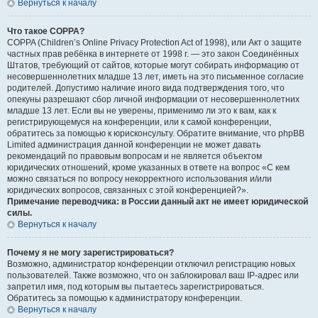
Вернуться к началу
Что такое COPPA?
COPPA (Children’s Online Privacy Protection Act of 1998), или Акт о защите
частных прав ребёнка в интернете от 1998 г. — это закон Соединённых
Штатов, требующий от сайтов, которые могут собирать информацию от
несовершеннолетних младше 13 лет, иметь на это письменное согласие
родителей. Допустимо наличие иного вида подтверждения того, что
опекуны разрешают сбор личной информации от несовершеннолетних
младше 13 лет. Если вы не уверены, применимо ли это к вам, как к
регистрирующемуся на конференции, или к самой конференции,
обратитесь за помощью к юрисконсульту. Обратите внимание, что phpBB
Limited администрация данной конференции не может давать
рекомендаций по правовым вопросам и не является объектом
юридических отношений, кроме указанных в ответе на вопрос «С кем
можно связаться по вопросу некорректного использования и/или
юридических вопросов, связанных с этой конференцией?».
Примечание переводчика: в России данный акт не имеет юридической
силы.
Вернуться к началу
Почему я не могу зарегистрироваться?
Возможно, администратор конференции отключил регистрацию новых
пользователей. Также возможно, что он заблокировал ваш IP-адрес или
запретил имя, под которым вы пытаетесь зарегистрироваться.
Обратитесь за помощью к администратору конференции.
Вернуться к началу