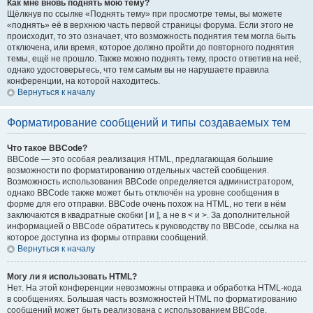
Как мне вновь поднять мою тему?
Щёлкнув по ссылке «Поднять тему» при просмотре темы, вы можете
«поднять» её в верхнюю часть первой страницы форума. Если этого не
происходит, то это означает, что возможность поднятия тем могла быть
отключена, или время, которое должно пройти до повторного поднятия
темы, ещё не прошло. Также можно поднять тему, просто ответив на неё,
однако удостоверьтесь, что тем самым вы не нарушаете правила
конференции, на которой находитесь.
Вернуться к началу
Форматирование сообщений и типы создаваемых тем
Что такое BBCode?
BBCode — это особая реализация HTML, предлагающая большие
возможности по форматированию отдельных частей сообщения.
Возможность использования BBCode определяется администратором,
однако BBCode также может быть отключён на уровне сообщения в
форме для его отправки. BBCode очень похож на HTML, но теги в нём
заключаются в квадратные скобки [ и ], а не в < и >. За дополнительной
информацией о BBCode обратитесь к руководству по BBCode, ссылка на
которое доступна из формы отправки сообщений.
Вернуться к началу
Могу ли я использовать HTML?
Нет. На этой конференции невозможны отправка и обработка HTML-кода
в сообщениях. Большая часть возможностей HTML по форматированию
сообщений может быть реализована с использованием BBCode.