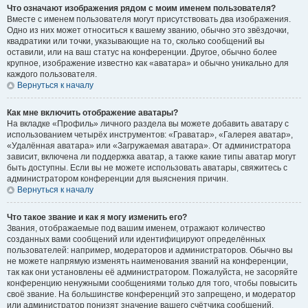
Что означают изображения рядом с моим именем пользователя?
Вместе с именем пользователя могут присутствовать два изображения.
Одно из них может относиться к вашему званию, обычно это звёздочки,
квадратики или точки, указывающие на то, сколько сообщений вы
оставили, или на ваш статус на конференции. Другое, обычно более
крупное, изображение известно как «аватара» и обычно уникально для
каждого пользователя.
Вернуться к началу
Как мне включить отображение аватары?
На вкладке «Профиль» личного раздела вы можете добавить аватару с
использованием четырёх инструментов: «Граватар», «Галерея аватар»,
«Удалённая аватара» или «Загружаемая аватара». От администратора
зависит, включена ли поддержка аватар, а также какие типы аватар могут
быть доступны. Если вы не можете использовать аватары, свяжитесь с
администратором конференции для выяснения причин.
Вернуться к началу
Что такое звание и как я могу изменить его?
Звания, отображаемые под вашим именем, отражают количество
созданных вами сообщений или идентифицируют определённых
пользователей: например, модераторов и администраторов. Обычно вы
не можете напрямую изменять наименования званий на конференции,
так как они установлены её администратором. Пожалуйста, не засоряйте
конференцию ненужными сообщениями только для того, чтобы повысить
своё звание. На большинстве конференций это запрещено, и модератор
или администратор понизят значение вашего счётчика сообщений.