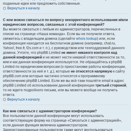
поданные идеи или предложить собственные.
Вернуться к началу
С кем можно связаться по вопросу некорректного использования и/или
юридических вопросов, связанных с этой конференцией?
Вы можете связаться с любым из администраторов, перечисленных в
списке на странице «Наша команда». Если вы не получили ответа,
свяжитесь с владельцем домена (сделайте
whois lookup
) или, если
конференция находится на бесплатном домене (например, chat.ru,
Yahoo!, free.fr, f2s.com и т. п.), с руководством или техподдержкой данного
домена. Учтите, что phpBB Limited
не имеет никакого контроля над
данной конференцией
и не может нести никакой ответственности за то,
кем и как данная конференция используется. Не обращайтесь к phpBB
Limited по юридическим вопросам (о приостановке работы конференции,
ответственности за неё и т. д.), которые
не относятся напрямую
к сайту
phpBB.com или которые частично относятся к программному
обеспечению phpBB Limited. Если же вы всё-таки пошлёте email в адрес
phpBB Limited об использовании данной конференции
третьей стороной
,
то не ждите подробного письма, или вы можете вообще не получить
ответа.
Вернуться к началу
Как мне связаться с администратором конференции?
Все пользователи данной конференции могут использовать
соответствующую форму на странице «Связаться с администрацией»,
если данная функция включена администратором.
Зарегистрированные пользователи также могут воспользоваться