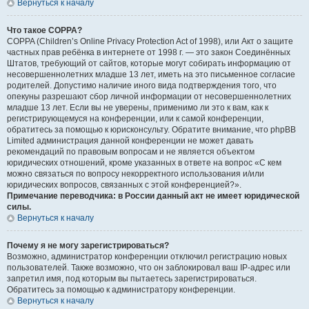
Вернуться к началу
Что такое COPPA?
COPPA (Children’s Online Privacy Protection Act of 1998), или Акт о защите
частных прав ребёнка в интернете от 1998 г. — это закон Соединённых
Штатов, требующий от сайтов, которые могут собирать информацию от
несовершеннолетних младше 13 лет, иметь на это письменное согласие
родителей. Допустимо наличие иного вида подтверждения того, что
опекуны разрешают сбор личной информации от несовершеннолетних
младше 13 лет. Если вы не уверены, применимо ли это к вам, как к
регистрирующемуся на конференции, или к самой конференции,
обратитесь за помощью к юрисконсульту. Обратите внимание, что phpBB
Limited администрация данной конференции не может давать
рекомендаций по правовым вопросам и не является объектом
юридических отношений, кроме указанных в ответе на вопрос «С кем
можно связаться по вопросу некорректного использования и/или
юридических вопросов, связанных с этой конференцией?».
Примечание переводчика: в России данный акт не имеет юридической
силы.
Вернуться к началу
Почему я не могу зарегистрироваться?
Возможно, администратор конференции отключил регистрацию новых
пользователей. Также возможно, что он заблокировал ваш IP-адрес или
запретил имя, под которым вы пытаетесь зарегистрироваться.
Обратитесь за помощью к администратору конференции.
Вернуться к началу