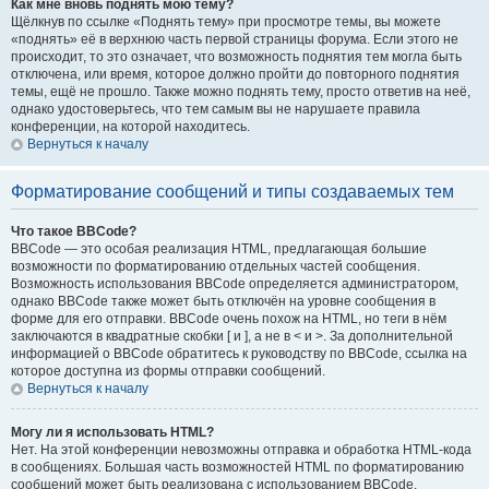
Как мне вновь поднять мою тему?
Щёлкнув по ссылке «Поднять тему» при просмотре темы, вы можете
«поднять» её в верхнюю часть первой страницы форума. Если этого не
происходит, то это означает, что возможность поднятия тем могла быть
отключена, или время, которое должно пройти до повторного поднятия
темы, ещё не прошло. Также можно поднять тему, просто ответив на неё,
однако удостоверьтесь, что тем самым вы не нарушаете правила
конференции, на которой находитесь.
Вернуться к началу
Форматирование сообщений и типы создаваемых тем
Что такое BBCode?
BBCode — это особая реализация HTML, предлагающая большие
возможности по форматированию отдельных частей сообщения.
Возможность использования BBCode определяется администратором,
однако BBCode также может быть отключён на уровне сообщения в
форме для его отправки. BBCode очень похож на HTML, но теги в нём
заключаются в квадратные скобки [ и ], а не в < и >. За дополнительной
информацией о BBCode обратитесь к руководству по BBCode, ссылка на
которое доступна из формы отправки сообщений.
Вернуться к началу
Могу ли я использовать HTML?
Нет. На этой конференции невозможны отправка и обработка HTML-кода
в сообщениях. Большая часть возможностей HTML по форматированию
сообщений может быть реализована с использованием BBCode.