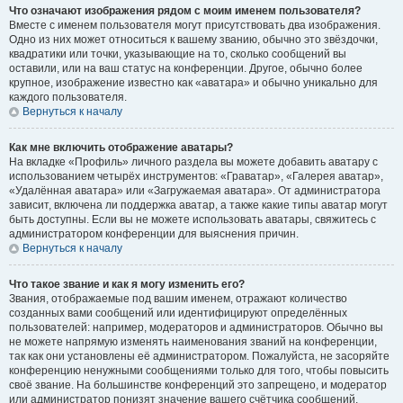
Что означают изображения рядом с моим именем пользователя?
Вместе с именем пользователя могут присутствовать два изображения.
Одно из них может относиться к вашему званию, обычно это звёздочки,
квадратики или точки, указывающие на то, сколько сообщений вы
оставили, или на ваш статус на конференции. Другое, обычно более
крупное, изображение известно как «аватара» и обычно уникально для
каждого пользователя.
Вернуться к началу
Как мне включить отображение аватары?
На вкладке «Профиль» личного раздела вы можете добавить аватару с
использованием четырёх инструментов: «Граватар», «Галерея аватар»,
«Удалённая аватара» или «Загружаемая аватара». От администратора
зависит, включена ли поддержка аватар, а также какие типы аватар могут
быть доступны. Если вы не можете использовать аватары, свяжитесь с
администратором конференции для выяснения причин.
Вернуться к началу
Что такое звание и как я могу изменить его?
Звания, отображаемые под вашим именем, отражают количество
созданных вами сообщений или идентифицируют определённых
пользователей: например, модераторов и администраторов. Обычно вы
не можете напрямую изменять наименования званий на конференции,
так как они установлены её администратором. Пожалуйста, не засоряйте
конференцию ненужными сообщениями только для того, чтобы повысить
своё звание. На большинстве конференций это запрещено, и модератор
или администратор понизят значение вашего счётчика сообщений.