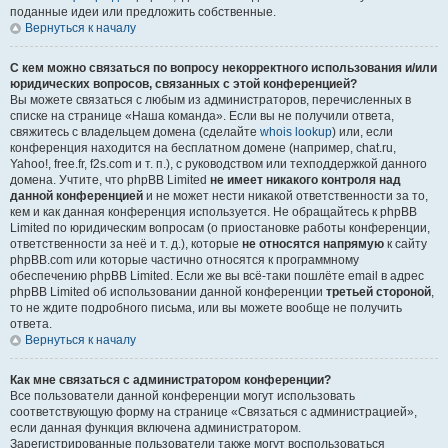
поданные идеи или предложить собственные.
Вернуться к началу
С кем можно связаться по вопросу некорректного использования и/или
юридических вопросов, связанных с этой конференцией?
Вы можете связаться с любым из администраторов, перечисленных в
списке на странице «Наша команда». Если вы не получили ответа,
свяжитесь с владельцем домена (сделайте
whois lookup
) или, если
конференция находится на бесплатном домене (например, chat.ru,
Yahoo!, free.fr, f2s.com и т. п.), с руководством или техподдержкой данного
домена. Учтите, что phpBB Limited
не имеет никакого контроля над
данной конференцией
и не может нести никакой ответственности за то,
кем и как данная конференция используется. Не обращайтесь к phpBB
Limited по юридическим вопросам (о приостановке работы конференции,
ответственности за неё и т. д.), которые
не относятся напрямую
к сайту
phpBB.com или которые частично относятся к программному
обеспечению phpBB Limited. Если же вы всё-таки пошлёте email в адрес
phpBB Limited об использовании данной конференции
третьей стороной
,
то не ждите подробного письма, или вы можете вообще не получить
ответа.
Вернуться к началу
Как мне связаться с администратором конференции?
Все пользователи данной конференции могут использовать
соответствующую форму на странице «Связаться с администрацией»,
если данная функция включена администратором.
Зарегистрированные пользователи также могут воспользоваться