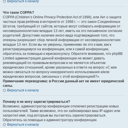
Вернуться к началу
Что такое COPPA?
COPPA (Children’s Online Privacy Protection Act of 1998), или Акт о защите
частных прав ребёнка в интернете от 1998 г. — это закон Соединённых
Штатов, требующий от сайтов, которые могут собирать информацию от
несовершеннолетних младше 13 лет, иметь на это письменное согласие
родителей. Допустимо наличие иного вида подтверждения того, что
опекуны разрешают сбор личной информации от несовершеннолетних
младше 13 лет. Если вы не уверены, применимо ли это к вам, как к
регистрирующемуся на конференции, или к самой конференции,
обратитесь за помощью к юрисконсульту. Обратите внимание, что phpBB
Limited администрация данной конференции не может давать
рекомендаций по правовым вопросам и не является объектом
юридических отношений, кроме указанных в ответе на вопрос «С кем
можно связаться по вопросу некорректного использования и/или
юридических вопросов, связанных с этой конференцией?».
Примечание переводчика: в России данный акт не имеет юридической
силы.
Вернуться к началу
Почему я не могу зарегистрироваться?
Возможно, администратор конференции отключил регистрацию новых
пользователей. Также возможно, что он заблокировал ваш IP-адрес или
запретил имя, под которым вы пытаетесь зарегистрироваться.
Обратитесь за помощью к администратору конференции.
Вернуться к началу