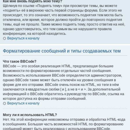
Как мне вновь поднять мою тему?
Щёлкнув по ссылке «Поднять тему» при просмотре темы, вы можете
«поднять» её в верхнюю часть первой страницы форума. Если этого не
происходит, то это означает, что возможность поднятия тем могла быть
отключена, или время, которое должно пройти до повторного поднятия
темы, ещё не прошло. Также можно поднять тему, просто ответив на неё,
однако удостоверьтесь, что тем самым вы не нарушаете правила
конференции, на которой находитесь.
Вернуться к началу
Форматирование сообщений и типы создаваемых тем
Что такое BBCode?
BBCode — это особая реализация HTML, предлагающая большие
возможности по форматированию отдельных частей сообщения.
Возможность использования BBCode определяется администратором,
однако BBCode также может быть отключён на уровне сообщения в
форме для его отправки. BBCode очень похож на HTML, но теги в нём
заключаются в квадратные скобки [ и ], а не в < и >. За дополнительной
информацией о BBCode обратитесь к руководству по BBCode, ссылка на
которое доступна из формы отправки сообщений.
Вернуться к началу
Могу ли я использовать HTML?
Нет. На этой конференции невозможны отправка и обработка HTML-кода
в сообщениях. Большая часть возможностей HTML по форматированию
сообщений может быть реализована с использованием BBCode.