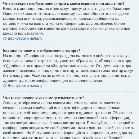
Что означают изображения рядом с моим именем пользователя?
Вместе с именем пользователя могут присутствовать два изображения.
Одно из них может относиться к вашему званию, обычно это звёздочки,
квадратики или точки, указывающие на то, сколько сообщений вы
оставили, или на ваш статус на конференции. Другое, обычно более
крупное, изображение известно как «аватара» и обычно уникально для
каждого пользователя.
Вернуться к началу
Как мне включить отображение аватары?
На вкладке «Профиль» личного раздела вы можете добавить аватару с
использованием четырёх инструментов: «Граватар», «Галерея аватар»,
«Удалённая аватара» или «Загружаемая аватара». От администратора
зависит, включена ли поддержка аватар, а также какие типы аватар могут
быть доступны. Если вы не можете использовать аватары, свяжитесь с
администратором конференции для выяснения причин.
Вернуться к началу
Что такое звание и как я могу изменить его?
Звания, отображаемые под вашим именем, отражают количество
созданных вами сообщений или идентифицируют определённых
пользователей: например, модераторов и администраторов. Обычно вы
не можете напрямую изменять наименования званий на конференции,
так как они установлены её администратором. Пожалуйста, не засоряйте
конференцию ненужными сообщениями только для того, чтобы повысить
своё звание. На большинстве конференций это запрещено, и модератор
или администратор понизят значение вашего счётчика сообщений.