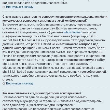
поданные идеи или предложить собственные.
Вернуться к началу
С кем можно связаться по вопросу некорректного использования и/или
юридических вопросов, связанных с этой конференцией?
Вы можете связаться с любым из администраторов, перечисленных в
списке на странице «Наша команда». Если вы не получили ответа,
свяжитесь с владельцем домена (сделайте
whois lookup
) или, если
конференция находится на бесплатном домене (например, chat.ru,
Yahoo!, free.fr, f2s.com и т. п.), с руководством или техподдержкой данного
домена. Учтите, что phpBB Limited
не имеет никакого контроля над
данной конференцией
и не может нести никакой ответственности за то,
кем и как данная конференция используется. Не обращайтесь к phpBB
Limited по юридическим вопросам (о приостановке работы конференции,
ответственности за неё и т. д.), которые
не относятся напрямую
к сайту
phpBB.com или которые частично относятся к программному
обеспечению phpBB Limited. Если же вы всё-таки пошлёте email в адрес
phpBB Limited об использовании данной конференции
третьей стороной
,
то не ждите подробного письма, или вы можете вообще не получить
ответа.
Вернуться к началу
Как мне связаться с администратором конференции?
Все пользователи данной конференции могут использовать
соответствующую форму на странице «Связаться с администрацией»,
если данная функция включена администратором.
Зарегистрированные пользователи также могут воспользоваться