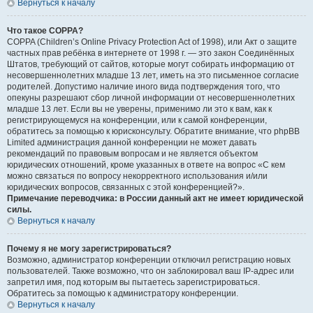
Вернуться к началу
Что такое COPPA?
COPPA (Children’s Online Privacy Protection Act of 1998), или Акт о защите
частных прав ребёнка в интернете от 1998 г. — это закон Соединённых
Штатов, требующий от сайтов, которые могут собирать информацию от
несовершеннолетних младше 13 лет, иметь на это письменное согласие
родителей. Допустимо наличие иного вида подтверждения того, что
опекуны разрешают сбор личной информации от несовершеннолетних
младше 13 лет. Если вы не уверены, применимо ли это к вам, как к
регистрирующемуся на конференции, или к самой конференции,
обратитесь за помощью к юрисконсульту. Обратите внимание, что phpBB
Limited администрация данной конференции не может давать
рекомендаций по правовым вопросам и не является объектом
юридических отношений, кроме указанных в ответе на вопрос «С кем
можно связаться по вопросу некорректного использования и/или
юридических вопросов, связанных с этой конференцией?».
Примечание переводчика: в России данный акт не имеет юридической
силы.
Вернуться к началу
Почему я не могу зарегистрироваться?
Возможно, администратор конференции отключил регистрацию новых
пользователей. Также возможно, что он заблокировал ваш IP-адрес или
запретил имя, под которым вы пытаетесь зарегистрироваться.
Обратитесь за помощью к администратору конференции.
Вернуться к началу