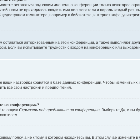
сможете оставаться под своим именем на конференции только некоторое огран
 чтобы вам не приходилось вводить имя пользователя и пароль каждый раз, 
щедоступном компьютере, например в библиотеке, интернет-кафе, университе
ам оставаться авторизованным на этой конференции, а также выполняют друг
ом. Если вы испытываете трудности с входом на конференцию или выходом с
е ваши настройки хранятся в базе данных конференции. Чтобы изменить их,
ить все свои настройки и предпочтения.
час на конференции»?
дёте опцию
Скрывать моё пребывание на конференции
. Выберите
Да
, и вы 
зователем.
вому поясу, а не к тому, в котором находитесь вы. В этом случае измените в 