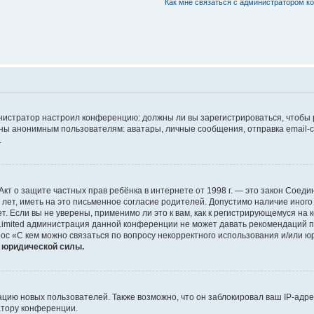
Как мне связаться с администратором 
дминистратор настроил конференцию: должны ли вы зарегистрироваться, чтобы
 анонимным пользователям: аватары, личные сообщения, отправка email-сооб
.
 или Акт о защите частных прав ребёнка в интернете от 1998 г. — это закон Со
т, иметь на это письменное согласие родителей. Допустимо наличие иного
 Если вы не уверены, применимо ли это к вам, как к регистрирующемуся на 
Limited администрация данной конференции не может давать рекомендаций 
ос «С кем можно связаться по вопросу некорректного использования и/или ю
т юридической силы.
ию новых пользователей. Также возможно, что он заблокировал ваш IP-адре
атору конференции.