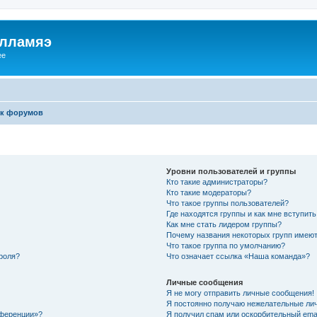
илламяэ
ee
к форумов
Уровни пользователей и группы
Кто такие администраторы?
Кто такие модераторы?
Что такое группы пользователей?
Где находятся группы и как мне вступить
Как мне стать лидером группы?
Почему названия некоторых групп имеют
Что такое группа по умолчанию?
роля?
Что означает ссылка «Наша команда»?
Личные сообщения
Я не могу отправить личные сообщения!
Я постоянно получаю нежелательные ли
нференции»?
Я получил спам или оскорбительный email