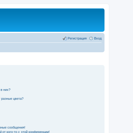
Регистрация
Вход
 в них?
 разные цвета?
чные сообщения!
 от кого-то с этой конференции!