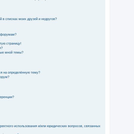
й в списках моих друзей и недругов?
и форумам?
стую страницу!
и?
ные мной темы?
ься на определённую тему?
форум?
ференции?
рректного использования и/или юридических вопросов, связанных