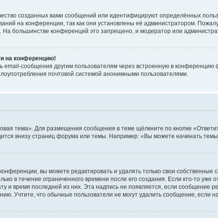
чество созданных вами сообщений или идентифицируют определённых польз
аний на конференции, так как они установлены её администратором. Пожал
е. На большинстве конференций это запрещено, и модератор или администра
ти на конференцию!
ь email-сообщения другим пользователям через встроенную в конференцию ф
ь злоупотребления почтовой системой анонимными пользователями.
овая тема». Для размещения сообщения в теме щёлкните по кнопке «Ответит
ится внизу страниц форума или темы. Например: «Вы можете начинать темы»
конференции, вы можете редактировать и удалять только свои собственные 
ько в течение ограниченного времени после его создания. Если кто-то уже 
дату и время последней из них. Эта надпись не появляется, если сообщение 
ию. Учтите, что обычные пользователи не могут удалить сообщение, если на 