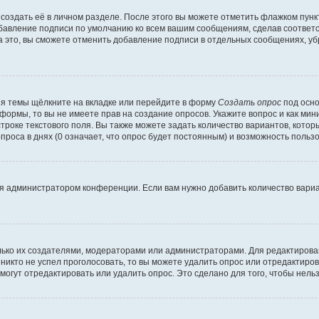
создать её в личном разделе. После этого вы можете отметить флажком пун
обавление подписи по умолчанию ко всем вашим сообщениям, сделав соотве
а это, вы сможете отменить добавление подписи в отдельных сообщениях, у
я темы щёлкните на вкладке или перейдите в форму
Создать опрос
под осно
 формы, то вы не имеете прав на создание опросов. Укажите вопрос и как ми
троке текстового поля. Вы также можете задать количество вариантов, котор
оса в днях (0 означает, что опрос будет постоянным) и возможность пользо
я администратором конференции. Если вам нужно добавить количество вари
только их создателями, модераторами или администраторами. Для редактиров
 никто не успел проголосовать, то вы можете удалить опрос или отредактиров
огут отредактировать или удалить опрос. Это сделано для того, чтобы нель