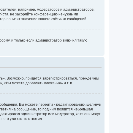
ователей: например, модераторов и администраторов.
уйста, не засоряйте конференцию ненужными
тор понизят значение вашего счётчика сообщений.
орму, и только если администратор включил такую
ь». Возможно, придётся зарегистрироваться, прежде чем
, «Вы можете добавлять вложения» и т. п.
сообщения. Вы можете перейти к редактированию, щёлкнув
ответил на сообщение, то под ним появится небольшая
редактировал администратор или модератор, хотя они могут
него уже кто-то ответил.