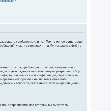
конференции?
 размещать сообщения, или нет. Тем не менее регистрация
щений, участие в группах и т. д. Регистрация займёт у
единённых Штатов, требующий от сайтов, которые могут
 вида подтверждения того, что опекуны разрешают сбор
конференции, или к самой конференции, обратитесь за
по правовым вопросам и не является объектом
ридических вопросов, связанных с этой конференцией?».
с или запретил имя, под которым вы пытаетесь