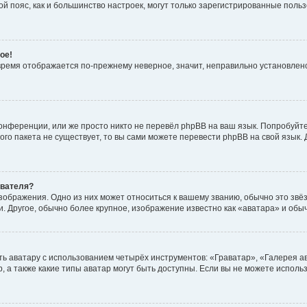
овой пояс, как и большинство настроек, могут только зарегистрированные пол
ое!
о время отображается по-прежнему неверное, значит, неправильно установле
онференции, или же просто никто не перевёл phpBB на ваш язык. Попробуйт
вого пакета не существует, то вы сами можете перевести phpBB на свой язы
ователя?
зображения. Одно из них может относиться к вашему званию, обычно это звёзд
. Другое, обычно более крупное, изображение известно как «аватара» и обы
ь аватару с использованием четырёх инструментов: «Граватар», «Галерея а
, а также какие типы аватар могут быть доступны. Если вы не можете испол