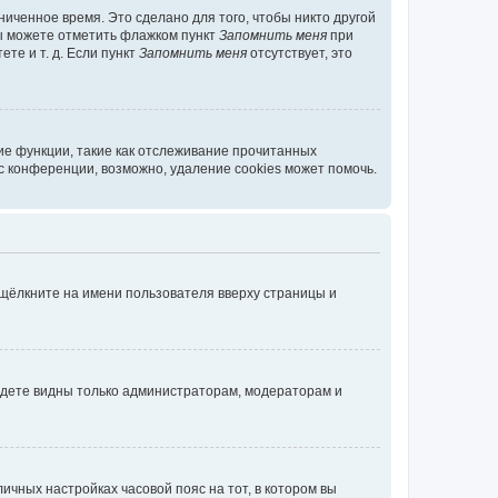
иченное время. Это сделано для того, чтобы никто другой
вы можете отметить флажком пункт
Запомнить меня
при
те и т. д. Если пункт
Запомнить меня
отсутствует, это
ие функции, такие как отслеживание прочитанных
 конференции, возможно, удаление cookies может помочь.
 щёлкните на имени пользователя вверху страницы и
будете видны только администраторам, модераторам и
личных настройках часовой пояс на тот, в котором вы