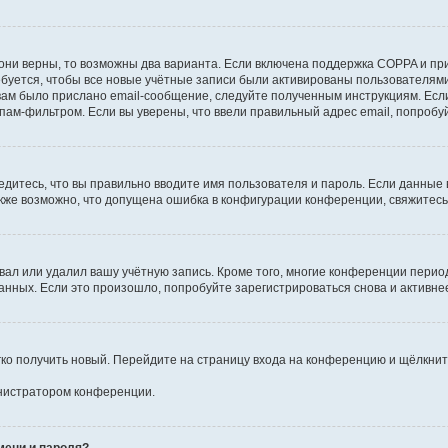
они верны, то возможны два варианта. Если включена поддержка COPPA и при 
уется, чтобы все новые учётные записи были активированы пользователями
ам было прислано email-сообщение, следуйте полученным инструкциям. Если
пам-фильтром. Если вы уверены, что ввели правильный адрес email, попробу
едитесь, что вы правильно вводите имя пользователя и пароль. Если данные
Также возможно, что допущена ошибка в конфигурации конференции, свяжитес
вал или удалил вашу учётную запись. Кроме того, многие конференции перио
ных. Если это произошло, попробуйте зарегистрироваться снова и активнее 
егко получить новый. Перейдите на страницу входа на конференцию и щёлкни
инистратором конференции.
мени и пароля?