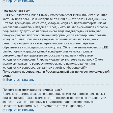
Вернуться к началу
Что такое COPPA?
COPPA (Children’s Online Privacy Protection Act of 1998), или Акт о защите
частных прав ребёнка в интернете от 1998 г. — это закон Соединённых
Штатов, требующий от сайтов, которые могут собирать информацию от
несовершеннолетних младше 13 лет, иметь на это письменное согласие
родителей. Допустимо наличие иного вида подтверждения того, что
опекуны разрешают сбор личной информации от несовершеннолетних
младше 13 лет. Если вы не уверены, применимо ли это к вам, как к
регистрирующемуся на конференции, или к самой конференции,
обратитесь за помощью к юрисконсульту. Обратите внимание, что phpBB
Limited администрация данной конференции не может давать
рекомендаций по правовым вопросам и не является объектом
юридических отношений, кроме указанных в ответе на вопрос «С кем
можно связаться по вопросу некорректного использования и/или
юридических вопросов, связанных с этой конференцией?».
Примечание переводчика: в России данный акт не имеет юридической
силы.
Вернуться к началу
Почему я не могу зарегистрироваться?
Возможно, администратор конференции отключил регистрацию новых
пользователей. Также возможно, что он заблокировал ваш IP-адрес или
запретил имя, под которым вы пытаетесь зарегистрироваться.
Обратитесь за помощью к администратору конференции.
Вернуться к началу