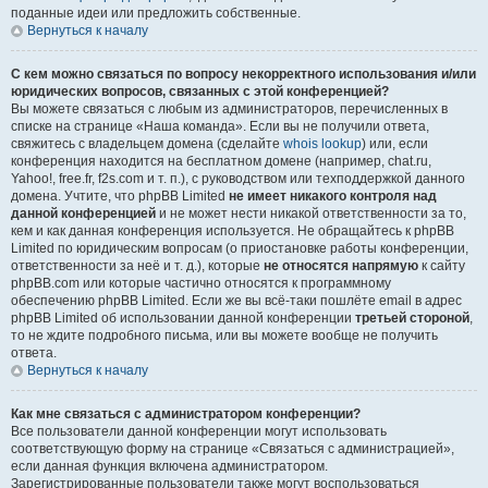
поданные идеи или предложить собственные.
Вернуться к началу
С кем можно связаться по вопросу некорректного использования и/или
юридических вопросов, связанных с этой конференцией?
Вы можете связаться с любым из администраторов, перечисленных в
списке на странице «Наша команда». Если вы не получили ответа,
свяжитесь с владельцем домена (сделайте
whois lookup
) или, если
конференция находится на бесплатном домене (например, chat.ru,
Yahoo!, free.fr, f2s.com и т. п.), с руководством или техподдержкой данного
домена. Учтите, что phpBB Limited
не имеет никакого контроля над
данной конференцией
и не может нести никакой ответственности за то,
кем и как данная конференция используется. Не обращайтесь к phpBB
Limited по юридическим вопросам (о приостановке работы конференции,
ответственности за неё и т. д.), которые
не относятся напрямую
к сайту
phpBB.com или которые частично относятся к программному
обеспечению phpBB Limited. Если же вы всё-таки пошлёте email в адрес
phpBB Limited об использовании данной конференции
третьей стороной
,
то не ждите подробного письма, или вы можете вообще не получить
ответа.
Вернуться к началу
Как мне связаться с администратором конференции?
Все пользователи данной конференции могут использовать
соответствующую форму на странице «Связаться с администрацией»,
если данная функция включена администратором.
Зарегистрированные пользователи также могут воспользоваться