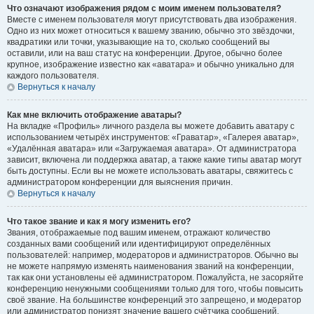
Что означают изображения рядом с моим именем пользователя?
Вместе с именем пользователя могут присутствовать два изображения.
Одно из них может относиться к вашему званию, обычно это звёздочки,
квадратики или точки, указывающие на то, сколько сообщений вы
оставили, или на ваш статус на конференции. Другое, обычно более
крупное, изображение известно как «аватара» и обычно уникально для
каждого пользователя.
Вернуться к началу
Как мне включить отображение аватары?
На вкладке «Профиль» личного раздела вы можете добавить аватару с
использованием четырёх инструментов: «Граватар», «Галерея аватар»,
«Удалённая аватара» или «Загружаемая аватара». От администратора
зависит, включена ли поддержка аватар, а также какие типы аватар могут
быть доступны. Если вы не можете использовать аватары, свяжитесь с
администратором конференции для выяснения причин.
Вернуться к началу
Что такое звание и как я могу изменить его?
Звания, отображаемые под вашим именем, отражают количество
созданных вами сообщений или идентифицируют определённых
пользователей: например, модераторов и администраторов. Обычно вы
не можете напрямую изменять наименования званий на конференции,
так как они установлены её администратором. Пожалуйста, не засоряйте
конференцию ненужными сообщениями только для того, чтобы повысить
своё звание. На большинстве конференций это запрещено, и модератор
или администратор понизят значение вашего счётчика сообщений.