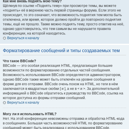
Как мне вновь поднять мою тему?
Щёлкнув по ссылке «Поднять тему» при просмотре темы, вы можете
«поднять» её в верхнюю часть первой страницы форума. Если этого не
происходит, то это означает, что возможность поднятия тем могла быть
отключена, или время, которое должно пройти до повторного поднятия
темы, ещё не прошло. Также можно поднять тему, просто ответив на неё,
однако удостоверьтесь, что тем самым вы не нарушаете правила
конференции, на которой находитесь.
Вернуться к началу
Форматирование сообщений и типы создаваемых тем
Что такое BBCode?
BBCode — это особая реализация HTML, предлагающая большие
возможности по форматированию отдельных частей сообщения.
Возможность использования BBCode определяется администратором,
однако BBCode также может быть отключён на уровне сообщения в
форме для его отправки. BBCode очень похож на HTML, но теги в нём
заключаются в квадратные скобки [ и ], а не в < и >. За дополнительной
информацией о BBCode обратитесь к руководству по BBCode, ссылка на
которое доступна из формы отправки сообщений.
Вернуться к началу
Могу ли я использовать HTML?
Нет. На этой конференции невозможны отправка и обработка HTML-кода
в сообщениях. Большая часть возможностей HTML по форматированию
сообщений может быть реализована с использованием BBCode.