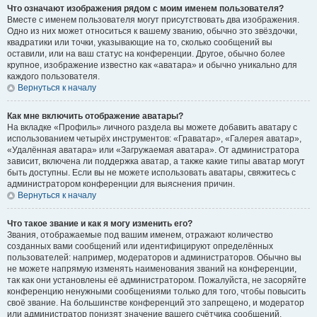
Что означают изображения рядом с моим именем пользователя?
Вместе с именем пользователя могут присутствовать два изображения.
Одно из них может относиться к вашему званию, обычно это звёздочки,
квадратики или точки, указывающие на то, сколько сообщений вы
оставили, или на ваш статус на конференции. Другое, обычно более
крупное, изображение известно как «аватара» и обычно уникально для
каждого пользователя.
Вернуться к началу
Как мне включить отображение аватары?
На вкладке «Профиль» личного раздела вы можете добавить аватару с
использованием четырёх инструментов: «Граватар», «Галерея аватар»,
«Удалённая аватара» или «Загружаемая аватара». От администратора
зависит, включена ли поддержка аватар, а также какие типы аватар могут
быть доступны. Если вы не можете использовать аватары, свяжитесь с
администратором конференции для выяснения причин.
Вернуться к началу
Что такое звание и как я могу изменить его?
Звания, отображаемые под вашим именем, отражают количество
созданных вами сообщений или идентифицируют определённых
пользователей: например, модераторов и администраторов. Обычно вы
не можете напрямую изменять наименования званий на конференции,
так как они установлены её администратором. Пожалуйста, не засоряйте
конференцию ненужными сообщениями только для того, чтобы повысить
своё звание. На большинстве конференций это запрещено, и модератор
или администратор понизят значение вашего счётчика сообщений.