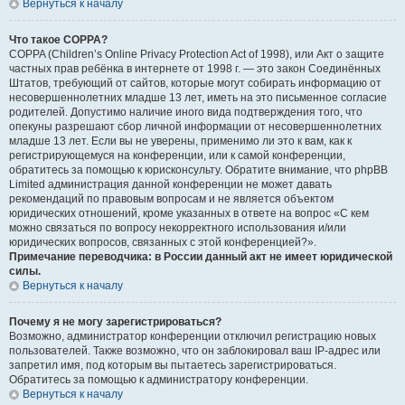
Вернуться к началу
Что такое COPPA?
COPPA (Children’s Online Privacy Protection Act of 1998), или Акт о защите
частных прав ребёнка в интернете от 1998 г. — это закон Соединённых
Штатов, требующий от сайтов, которые могут собирать информацию от
несовершеннолетних младше 13 лет, иметь на это письменное согласие
родителей. Допустимо наличие иного вида подтверждения того, что
опекуны разрешают сбор личной информации от несовершеннолетних
младше 13 лет. Если вы не уверены, применимо ли это к вам, как к
регистрирующемуся на конференции, или к самой конференции,
обратитесь за помощью к юрисконсульту. Обратите внимание, что phpBB
Limited администрация данной конференции не может давать
рекомендаций по правовым вопросам и не является объектом
юридических отношений, кроме указанных в ответе на вопрос «С кем
можно связаться по вопросу некорректного использования и/или
юридических вопросов, связанных с этой конференцией?».
Примечание переводчика: в России данный акт не имеет юридической
силы.
Вернуться к началу
Почему я не могу зарегистрироваться?
Возможно, администратор конференции отключил регистрацию новых
пользователей. Также возможно, что он заблокировал ваш IP-адрес или
запретил имя, под которым вы пытаетесь зарегистрироваться.
Обратитесь за помощью к администратору конференции.
Вернуться к началу