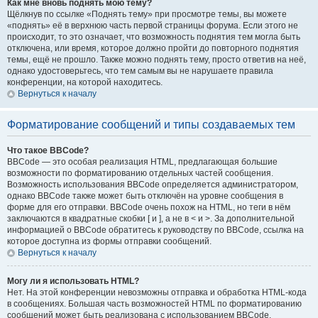
Как мне вновь поднять мою тему?
Щёлкнув по ссылке «Поднять тему» при просмотре темы, вы можете
«поднять» её в верхнюю часть первой страницы форума. Если этого не
происходит, то это означает, что возможность поднятия тем могла быть
отключена, или время, которое должно пройти до повторного поднятия
темы, ещё не прошло. Также можно поднять тему, просто ответив на неё,
однако удостоверьтесь, что тем самым вы не нарушаете правила
конференции, на которой находитесь.
Вернуться к началу
Форматирование сообщений и типы создаваемых тем
Что такое BBCode?
BBCode — это особая реализация HTML, предлагающая большие
возможности по форматированию отдельных частей сообщения.
Возможность использования BBCode определяется администратором,
однако BBCode также может быть отключён на уровне сообщения в
форме для его отправки. BBCode очень похож на HTML, но теги в нём
заключаются в квадратные скобки [ и ], а не в < и >. За дополнительной
информацией о BBCode обратитесь к руководству по BBCode, ссылка на
которое доступна из формы отправки сообщений.
Вернуться к началу
Могу ли я использовать HTML?
Нет. На этой конференции невозможны отправка и обработка HTML-кода
в сообщениях. Большая часть возможностей HTML по форматированию
сообщений может быть реализована с использованием BBCode.