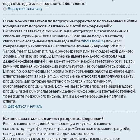
поданные идеи или предложить собственные.
Вернуться к началу
С кем можно связаться по вопросу некорректного использования и/или
юридических вопросов, связанных с этой конференцией?
Вы можете связаться с любым из администраторов, перечисленных в
списке на странице «Наша команда». Если вы не получили ответа,
свяжитесь с владельцем домена (сделайте
whois lookup
) или, если
конференция находится на бесплатном домене (например, chat.ru,
Yahoo!, free.fr, f2s.com и т. п.), с руководством или техподдержкой данного
домена. Учтите, что phpBB Limited
не имеет никакого контроля над
данной конференцией
и не может нести никакой ответственности за то,
кем и как данная конференция используется. Не обращайтесь к phpBB
Limited по юридическим вопросам (о приостановке работы конференции,
ответственности за неё и т. д.), которые
не относятся напрямую
к сайту
phpBB.com или которые частично относятся к программному
обеспечению phpBB Limited. Если же вы всё-таки пошлёте email в адрес
phpBB Limited об использовании данной конференции
третьей стороной
,
то не ждите подробного письма, или вы можете вообще не получить
ответа.
Вернуться к началу
Как мне связаться с администратором конференции?
Все пользователи данной конференции могут использовать
соответствующую форму на странице «Связаться с администрацией»,
если данная функция включена администратором.
Зарегистрированные пользователи также могут воспользоваться