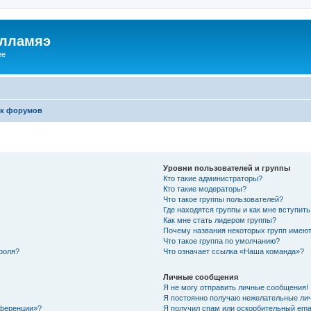
илламяэ
ee
к форумов
Уровни пользователей и группы
Кто такие администраторы?
Кто такие модераторы?
Что такое группы пользователей?
Где находятся группы и как мне вступить
Как мне стать лидером группы?
Почему названия некоторых групп имеют
Что такое группа по умолчанию?
роля?
Что означает ссылка «Наша команда»?
Личные сообщения
Я не могу отправить личные сообщения!
Я постоянно получаю нежелательные ли
нференции»?
Я получил спам или оскорбительный email