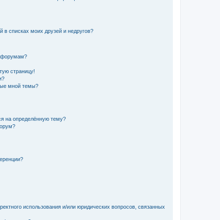
й в списках моих друзей и недругов?
и форумам?
стую страницу!
и?
ные мной темы?
ься на определённую тему?
форум?
ференции?
рректного использования и/или юридических вопросов, связанных