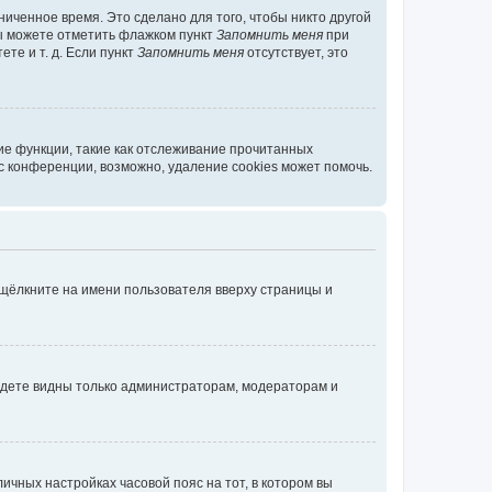
иченное время. Это сделано для того, чтобы никто другой
вы можете отметить флажком пункт
Запомнить меня
при
те и т. д. Если пункт
Запомнить меня
отсутствует, это
ие функции, такие как отслеживание прочитанных
 конференции, возможно, удаление cookies может помочь.
 щёлкните на имени пользователя вверху страницы и
будете видны только администраторам, модераторам и
личных настройках часовой пояс на тот, в котором вы