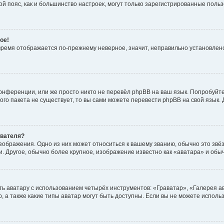
овой пояс, как и большинство настроек, могут только зарегистрированные пол
ое!
о время отображается по-прежнему неверное, значит, неправильно установле
онференции, или же просто никто не перевёл phpBB на ваш язык. Попробуйт
вого пакета не существует, то вы сами можете перевести phpBB на свой язы
ователя?
зображения. Одно из них может относиться к вашему званию, обычно это звёзд
. Другое, обычно более крупное, изображение известно как «аватара» и обы
ь аватару с использованием четырёх инструментов: «Граватар», «Галерея а
, а также какие типы аватар могут быть доступны. Если вы не можете испол