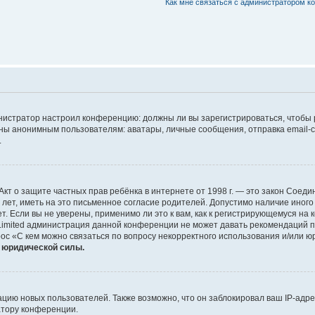
Как мне связаться с администратором 
дминистратор настроил конференцию: должны ли вы зарегистрироваться, чтобы
 анонимным пользователям: аватары, личные сообщения, отправка email-сооб
.
 или Акт о защите частных прав ребёнка в интернете от 1998 г. — это закон Со
т, иметь на это письменное согласие родителей. Допустимо наличие иного
 Если вы не уверены, применимо ли это к вам, как к регистрирующемуся на 
Limited администрация данной конференции не может давать рекомендаций 
ос «С кем можно связаться по вопросу некорректного использования и/или ю
т юридической силы.
ию новых пользователей. Также возможно, что он заблокировал ваш IP-адре
атору конференции.