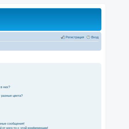
Регистрация
Вход
 в них?
 разные цвета?
чные сообщения!
 от кого-то с этой конференции!