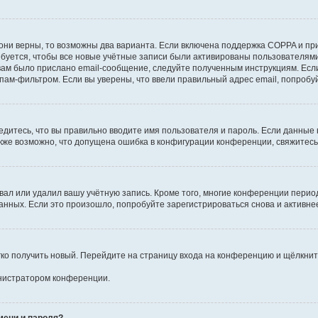
они верны, то возможны два варианта. Если включена поддержка COPPA и при 
уется, чтобы все новые учётные записи были активированы пользователями
ам было прислано email-сообщение, следуйте полученным инструкциям. Если
пам-фильтром. Если вы уверены, что ввели правильный адрес email, попробу
едитесь, что вы правильно вводите имя пользователя и пароль. Если данные
Также возможно, что допущена ошибка в конфигурации конференции, свяжитес
вал или удалил вашу учётную запись. Кроме того, многие конференции перио
ных. Если это произошло, попробуйте зарегистрироваться снова и активнее 
егко получить новый. Перейдите на страницу входа на конференцию и щёлкни
инистратором конференции.
мени и пароля?