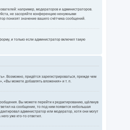
ователей: например, модераторов и администраторов.
уйста, не засоряйте конференцию ненужными
тор понизят значение вашего счётчика сообщений.
орму, и только если администратор включил такую
ь». Возможно, придётся зарегистрироваться, прежде чем
, «Вы можете добавлять вложения» и т. п.
сообщения. Вы можете перейти к редактированию, щёлкнув
ответил на сообщение, то под ним появится небольшая
редактировал администратор или модератор, хотя они могут
него уже кто-то ответил.