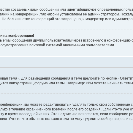
чество созданных вами сообщений или идентифицируют определённых польз
аний на конференции, так как они установлены её администратором. Пожал
е. На большинстве конференций это запрещено, и модератор или администра
ти на конференцию!
ь email-сообщения другим пользователям через встроенную в конференцию ф
ь злоупотребления почтовой системой анонимными пользователями.
овая тема». Для размещения сообщения в теме щёлкните по кнопке «Ответит
ится внизу страниц форума или темы. Например: «Вы можете начинать темы»
конференции, вы можете редактировать и удалять только свои собственные 
ько в течение ограниченного времени после его создания. Если кто-то уже 
дату и время последней из них. Эта надпись не появляется, если сообщение 
ию. Учтите, что обычные пользователи не могут удалить сообщение, если на 