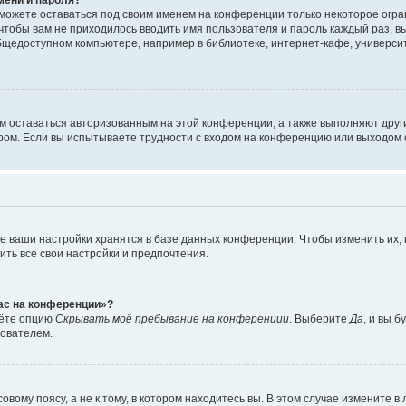
сможете оставаться под своим именем на конференции только некоторое огран
 чтобы вам не приходилось вводить имя пользователя и пароль каждый раз, 
щедоступном компьютере, например в библиотеке, интернет-кафе, университе
ам оставаться авторизованным на этой конференции, а также выполняют друг
ом. Если вы испытываете трудности с входом на конференцию или выходом с
е ваши настройки хранятся в базе данных конференции. Чтобы изменить их,
ить все свои настройки и предпочтения.
час на конференции»?
дёте опцию
Скрывать моё пребывание на конференции
. Выберите
Да
, и вы 
зователем.
вому поясу, а не к тому, в котором находитесь вы. В этом случае измените в 