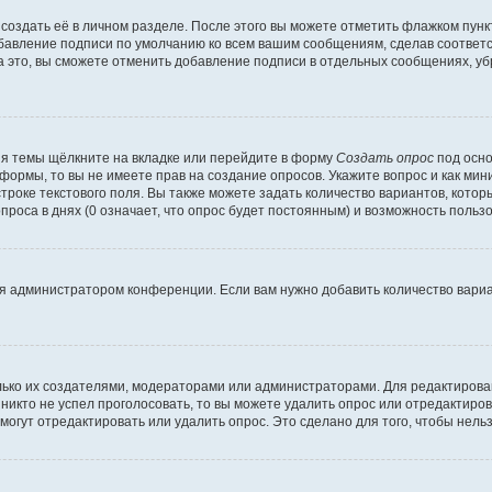
создать её в личном разделе. После этого вы можете отметить флажком пун
обавление подписи по умолчанию ко всем вашим сообщениям, сделав соотве
а это, вы сможете отменить добавление подписи в отдельных сообщениях, у
я темы щёлкните на вкладке или перейдите в форму
Создать опрос
под осно
 формы, то вы не имеете прав на создание опросов. Укажите вопрос и как ми
троке текстового поля. Вы также можете задать количество вариантов, котор
оса в днях (0 означает, что опрос будет постоянным) и возможность пользо
я администратором конференции. Если вам нужно добавить количество вари
только их создателями, модераторами или администраторами. Для редактиров
 никто не успел проголосовать, то вы можете удалить опрос или отредактиров
огут отредактировать или удалить опрос. Это сделано для того, чтобы нель