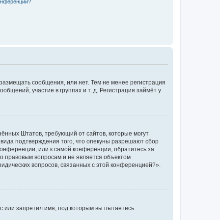
конференции?
 размещать сообщения, или нет. Тем не менее регистрация
щений, участие в группах и т. д. Регистрация займёт у
единённых Штатов, требующий от сайтов, которые могут
 вида подтверждения того, что опекуны разрешают сбор
конференции, или к самой конференции, обратитесь за
по правовым вопросам и не является объектом
ридических вопросов, связанных с этой конференцией?».
с или запретил имя, под которым вы пытаетесь