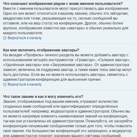
Что означают изображения рядом с моим именем пользователя?
Вместе с именем пользователя могут присутствовать два изображения.
Одно из них может относиться к вашему званию, обычно это звёздочки,
квадратики или точки, указывающие на то, сколько сообщений вы
оставили, или на ваш статус на конференции. Другое, обычно более
крупное, изображение известно как «аватара» и обычно уникально для
каждого пользователя.
Вернуться к началу
Как мне включить отображение аватары?
На вкладке «Профиль» личного раздела вы можете добавить аватару с
использованием четырёх инструментов: «Граватар», «Галерея аватар»,
«Удалённая аватара» или «Загружаемая аватара». От администратора
зависит, включена ли поддержка аватар, а также какие типы аватар могут
быть доступны. Если вы не можете использовать аватары, свяжитесь с
администратором конференции для выяснения причин.
Вернуться к началу
Что такое звание и как я могу изменить его?
Звания, отображаемые под вашим именем, отражают количество
созданных вами сообщений или идентифицируют определённых
пользователей: например, модераторов и администраторов. Обычно вы
не можете напрямую изменять наименования званий на конференции,
так как они установлены её администратором. Пожалуйста, не засоряйте
конференцию ненужными сообщениями только для того, чтобы повысить
своё звание. На большинстве конференций это запрещено, и модератор
или администратор понизят значение вашего счётчика сообщений.