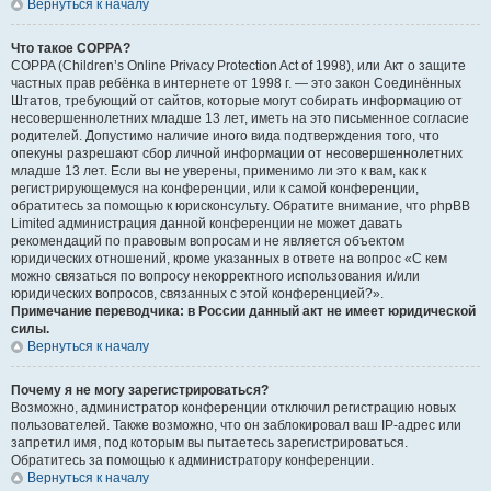
Вернуться к началу
Что такое COPPA?
COPPA (Children’s Online Privacy Protection Act of 1998), или Акт о защите
частных прав ребёнка в интернете от 1998 г. — это закон Соединённых
Штатов, требующий от сайтов, которые могут собирать информацию от
несовершеннолетних младше 13 лет, иметь на это письменное согласие
родителей. Допустимо наличие иного вида подтверждения того, что
опекуны разрешают сбор личной информации от несовершеннолетних
младше 13 лет. Если вы не уверены, применимо ли это к вам, как к
регистрирующемуся на конференции, или к самой конференции,
обратитесь за помощью к юрисконсульту. Обратите внимание, что phpBB
Limited администрация данной конференции не может давать
рекомендаций по правовым вопросам и не является объектом
юридических отношений, кроме указанных в ответе на вопрос «С кем
можно связаться по вопросу некорректного использования и/или
юридических вопросов, связанных с этой конференцией?».
Примечание переводчика: в России данный акт не имеет юридической
силы.
Вернуться к началу
Почему я не могу зарегистрироваться?
Возможно, администратор конференции отключил регистрацию новых
пользователей. Также возможно, что он заблокировал ваш IP-адрес или
запретил имя, под которым вы пытаетесь зарегистрироваться.
Обратитесь за помощью к администратору конференции.
Вернуться к началу