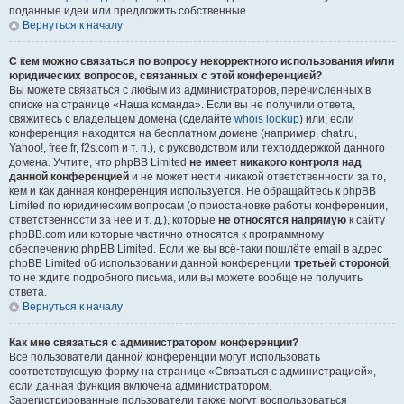
поданные идеи или предложить собственные.
Вернуться к началу
С кем можно связаться по вопросу некорректного использования и/или
юридических вопросов, связанных с этой конференцией?
Вы можете связаться с любым из администраторов, перечисленных в
списке на странице «Наша команда». Если вы не получили ответа,
свяжитесь с владельцем домена (сделайте
whois lookup
) или, если
конференция находится на бесплатном домене (например, chat.ru,
Yahoo!, free.fr, f2s.com и т. п.), с руководством или техподдержкой данного
домена. Учтите, что phpBB Limited
не имеет никакого контроля над
данной конференцией
и не может нести никакой ответственности за то,
кем и как данная конференция используется. Не обращайтесь к phpBB
Limited по юридическим вопросам (о приостановке работы конференции,
ответственности за неё и т. д.), которые
не относятся напрямую
к сайту
phpBB.com или которые частично относятся к программному
обеспечению phpBB Limited. Если же вы всё-таки пошлёте email в адрес
phpBB Limited об использовании данной конференции
третьей стороной
,
то не ждите подробного письма, или вы можете вообще не получить
ответа.
Вернуться к началу
Как мне связаться с администратором конференции?
Все пользователи данной конференции могут использовать
соответствующую форму на странице «Связаться с администрацией»,
если данная функция включена администратором.
Зарегистрированные пользователи также могут воспользоваться