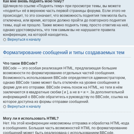
Как мне вновь поднять мою тему?
Щёлкнув по ссылке «Поднять тему» при просмотре темы, вы можете
«поднять» её в верхнюю часть первой страницы форума. Если этого не
происходит, то это означает, что возможность поднятия тем могла быть
отключена, или время, которое должно пройти до повторного поднятия
темы, ещё не прошло. Также можно поднять тему, просто ответив на неё,
однако удостоверьтесь, что тем самым вы не нарушаете правила
конференции, на которой находитесь.
Вернуться к началу
Форматирование сообщений и типы создаваемых тем
Что такое BBCode?
BBCode — это особая реализация HTML, предлагающая большие
возможности по форматированию отдельных частей сообщения.
Возможность использования BBCode определяется администратором,
однако BBCode также может быть отключён на уровне сообщения в
форме для его отправки. BBCode очень похож на HTML, но теги в нём
заключаются в квадратные скобки [ и ], а не в < и >. За дополнительной
информацией о BBCode обратитесь к руководству по BBCode, ссылка на
которое доступна из формы отправки сообщений.
Вернуться к началу
Могу ли я использовать HTML?
Нет. На этой конференции невозможны отправка и обработка HTML-кода
в сообщениях. Большая часть возможностей HTML по форматированию
сообщений может быть реализована с использованием BBCode.