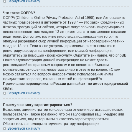
Вернуться к началу
Что такое COPPA?
COPPA (Children’s Online Privacy Protection Act of 1998), или Акт о защите
частных прав ребёнка в интернете от 1998 г. — это закон Соединённых
Штатов, требующий от сайтов, которые могут собирать информацию от
несовершеннолетних младше 13 лет, иметь на это письменное согласие
родителей. Допустимо наличие иного вида подтверждения того, что
опекуны разрешают сбор личной информации от несовершеннолетних
младше 13 лет. Если вы не уверены, применимо ли это к вам, как к
регистрирующемуся на конференции, или к самой конференции,
обратитесь за помощью к юрисконсульту. Обратите внимание, что phpBB
Limited администрация данной конференции не может давать
рекомендаций по правовым вопросам и не является объектом
юридических отношений, кроме указанных в ответе на вопрос «С кем
можно связаться по вопросу некорректного использования и/или
юридических вопросов, связанных с этой конференцией?».
Примечание переводчика: в России данный акт не имеет юридической
силы.
Вернуться к началу
Почему я не могу зарегистрироваться?
Возможно, администратор конференции отключил регистрацию новых
пользователей. Также возможно, что он заблокировал ваш IP-адрес или
запретил имя, под которым вы пытаетесь зарегистрироваться.
Обратитесь за помощью к администратору конференции.
Вернуться к началу