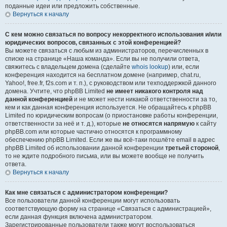
поданные идеи или предложить собственные.
Вернуться к началу
С кем можно связаться по вопросу некорректного использования и/или
юридических вопросов, связанных с этой конференцией?
Вы можете связаться с любым из администраторов, перечисленных в
списке на странице «Наша команда». Если вы не получили ответа,
свяжитесь с владельцем домена (сделайте
whois lookup
) или, если
конференция находится на бесплатном домене (например, chat.ru,
Yahoo!, free.fr, f2s.com и т. п.), с руководством или техподдержкой данного
домена. Учтите, что phpBB Limited
не имеет никакого контроля над
данной конференцией
и не может нести никакой ответственности за то,
кем и как данная конференция используется. Не обращайтесь к phpBB
Limited по юридическим вопросам (о приостановке работы конференции,
ответственности за неё и т. д.), которые
не относятся напрямую
к сайту
phpBB.com или которые частично относятся к программному
обеспечению phpBB Limited. Если же вы всё-таки пошлёте email в адрес
phpBB Limited об использовании данной конференции
третьей стороной
,
то не ждите подробного письма, или вы можете вообще не получить
ответа.
Вернуться к началу
Как мне связаться с администратором конференции?
Все пользователи данной конференции могут использовать
соответствующую форму на странице «Связаться с администрацией»,
если данная функция включена администратором.
Зарегистрированные пользователи также могут воспользоваться