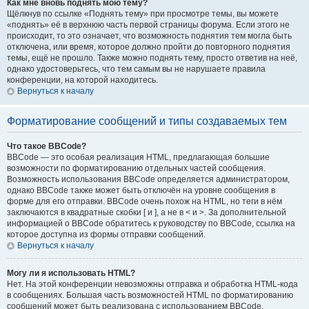
Как мне вновь поднять мою тему?
Щёлкнув по ссылке «Поднять тему» при просмотре темы, вы можете
«поднять» её в верхнюю часть первой страницы форума. Если этого не
происходит, то это означает, что возможность поднятия тем могла быть
отключена, или время, которое должно пройти до повторного поднятия
темы, ещё не прошло. Также можно поднять тему, просто ответив на неё,
однако удостоверьтесь, что тем самым вы не нарушаете правила
конференции, на которой находитесь.
Вернуться к началу
Форматирование сообщений и типы создаваемых тем
Что такое BBCode?
BBCode — это особая реализация HTML, предлагающая большие
возможности по форматированию отдельных частей сообщения.
Возможность использования BBCode определяется администратором,
однако BBCode также может быть отключён на уровне сообщения в
форме для его отправки. BBCode очень похож на HTML, но теги в нём
заключаются в квадратные скобки [ и ], а не в < и >. За дополнительной
информацией о BBCode обратитесь к руководству по BBCode, ссылка на
которое доступна из формы отправки сообщений.
Вернуться к началу
Могу ли я использовать HTML?
Нет. На этой конференции невозможны отправка и обработка HTML-кода
в сообщениях. Большая часть возможностей HTML по форматированию
сообщений может быть реализована с использованием BBCode.