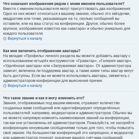
Что означают изображения рядом с моим именем пользователя?
Вместе с именем пользователя могут присутствовать два изображения.
Одно из них может относиться к вашему званию, обычно это звёздочки,
квадратики или точки, указывающие на то, сколько сообщений вы
оставили, или на ваш статус на конференции. Другое, обычно более
крупное, изображение известно как «аватара» и обычно уникально для
каждого пользователя.
Вернуться к началу
Как мне включить отображение аватары?
На вкладке «Профиль» личного раздела вы можете добавить аватару с
использованием четырёх инструментов: «Граватар», «Галерея аватар»,
«Удалённая аватара» или «Загружаемая аватара». От администратора
зависит, включена ли поддержка аватар, а также какие типы аватар могут
быть доступны. Если вы не можете использовать аватары, свяжитесь с
администратором конференции для выяснения причин.
Вернуться к началу
Что такое звание и как я могу изменить его?
Звания, отображаемые под вашим именем, отражают количество
созданных вами сообщений или идентифицируют определённых
пользователей: например, модераторов и администраторов. Обычно вы
не можете напрямую изменять наименования званий на конференции,
так как они установлены её администратором. Пожалуйста, не засоряйте
конференцию ненужными сообщениями только для того, чтобы повысить
своё звание. На большинстве конференций это запрещено, и модератор
или администратор понизят значение вашего счётчика сообщений.