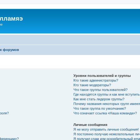
илламяэ
ee
к форумов
Уровни пользователей и группы
Кто такие администраторы?
Кто такие модераторы?
Что такое группы пользователей?
Где находятся группы и как мне вступить
Как мне стать лидером группы?
Почему названия некоторых групп имеют
Что такое группа по умолчанию?
роля?
Что означает ссылка «Наша команда»?
Личные сообщения
Я не могу отправить личные сообщения!
Я постоянно получаю нежелательные ли
нференции»?
Я получил спам или оскорбительный email