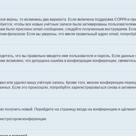
они верны, то возможны два варианта. Если включена поддержка COPPA и при 
уется, чтобы все новые учётные записи были активированы пользователями
ам было прислано email-сообщение, следуйте полученным инструкциям. Если
пам-фильтром. Если вы уверены, что ввели правильный адрес email, попробу
едитесь, что вы правильно вводите имя пользователя и пароль. Если данные
Также возможно, что допущена ошибка в конфигурации конференции, свяжитес
вал или удалил вашу учётную запись. Кроме того, многие конференции перио
ных. Если это произошло, попробуйте зарегистрироваться снова и активнее 
егко получить новый. Перейдите на страницу входа на конференцию и щёлкни
инистратором конференции.
мени и пароля?