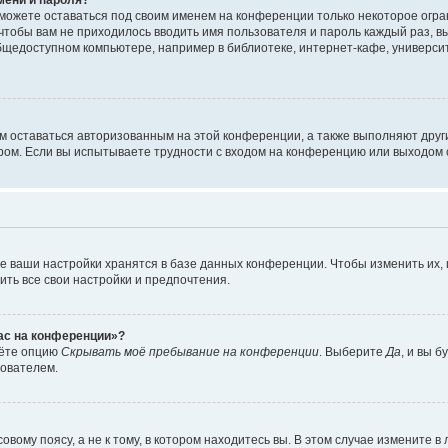
сможете оставаться под своим именем на конференции только некоторое огран
 чтобы вам не приходилось вводить имя пользователя и пароль каждый раз, 
щедоступном компьютере, например в библиотеке, интернет-кафе, университе
ам оставаться авторизованным на этой конференции, а также выполняют друг
ом. Если вы испытываете трудности с входом на конференцию или выходом с
е ваши настройки хранятся в базе данных конференции. Чтобы изменить их,
ить все свои настройки и предпочтения.
час на конференции»?
дёте опцию
Скрывать моё пребывание на конференции
. Выберите
Да
, и вы 
зователем.
вому поясу, а не к тому, в котором находитесь вы. В этом случае измените в 