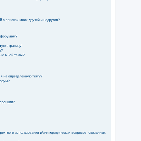
й в списках моих друзей и недругов?
и форумам?
стую страницу!
и?
ные мной темы?
ься на определённую тему?
форум?
ференции?
рректного использования и/или юридических вопросов, связанных