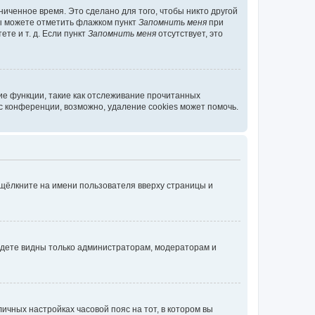
иченное время. Это сделано для того, чтобы никто другой
вы можете отметить флажком пункт
Запомнить меня
при
те и т. д. Если пункт
Запомнить меня
отсутствует, это
ие функции, такие как отслеживание прочитанных
 конференции, возможно, удаление cookies может помочь.
 щёлкните на имени пользователя вверху страницы и
будете видны только администраторам, модераторам и
личных настройках часовой пояс на тот, в котором вы