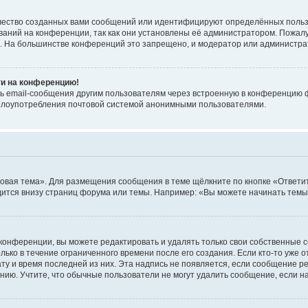
чество созданных вами сообщений или идентифицируют определённых польз
аний на конференции, так как они установлены её администратором. Пожал
е. На большинстве конференций это запрещено, и модератор или администра
ти на конференцию!
ь email-сообщения другим пользователям через встроенную в конференцию ф
ь злоупотребления почтовой системой анонимными пользователями.
овая тема». Для размещения сообщения в теме щёлкните по кнопке «Ответит
ится внизу страниц форума или темы. Например: «Вы можете начинать темы»
конференции, вы можете редактировать и удалять только свои собственные 
ько в течение ограниченного времени после его создания. Если кто-то уже 
дату и время последней из них. Эта надпись не появляется, если сообщение 
ию. Учтите, что обычные пользователи не могут удалить сообщение, если на 