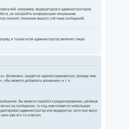
ователей: например, модераторов и администраторов.
уйста, не засоряйте конференцию ненужными
тор понизят значение вашего счётчика сообщений.
орму, и только если администратор включил такую
ь». Возможно, придётся зарегистрироваться, прежде чем
, «Вы можете добавлять вложения» и т. п.
сообщения. Вы можете перейти к редактированию, щёлкнув
ответил на сообщение, то под ним появится небольшая
редактировал администратор или модератор, хотя они могут
него уже кто-то ответил.