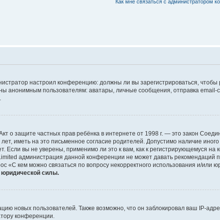
Как мне связаться с администратором 
дминистратор настроил конференцию: должны ли вы зарегистрироваться, чтобы
 анонимным пользователям: аватары, личные сообщения, отправка email-сооб
.
 или Акт о защите частных прав ребёнка в интернете от 1998 г. — это закон Со
т, иметь на это письменное согласие родителей. Допустимо наличие иного
 Если вы не уверены, применимо ли это к вам, как к регистрирующемуся на 
Limited администрация данной конференции не может давать рекомендаций 
ос «С кем можно связаться по вопросу некорректного использования и/или ю
т юридической силы.
ию новых пользователей. Также возможно, что он заблокировал ваш IP-адре
атору конференции.