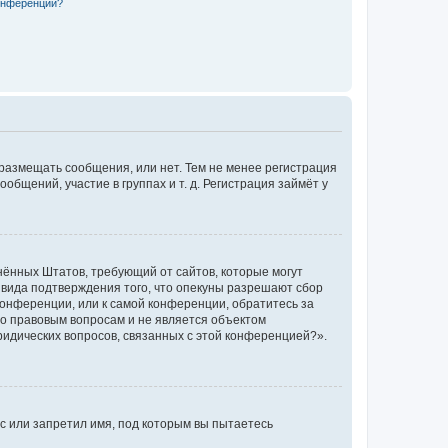
конференции?
 размещать сообщения, или нет. Тем не менее регистрация
щений, участие в группах и т. д. Регистрация займёт у
единённых Штатов, требующий от сайтов, которые могут
 вида подтверждения того, что опекуны разрешают сбор
конференции, или к самой конференции, обратитесь за
по правовым вопросам и не является объектом
ридических вопросов, связанных с этой конференцией?».
с или запретил имя, под которым вы пытаетесь