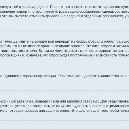
создать её в личном разделе. После этого вы можете отметить флажком пун
обавление подписи по умолчанию ко всем вашим сообщениям, сделав соотве
а это, вы сможете отменить добавление подписи в отдельных сообщениях, у
я темы щёлкните на вкладке или перейдите в форму
Создать опрос
под осно
 формы, то вы не имеете прав на создание опросов. Укажите вопрос и как ми
троке текстового поля. Вы также можете задать количество вариантов, котор
оса в днях (0 означает, что опрос будет постоянным) и возможность пользо
я администратором конференции. Если вам нужно добавить количество вари
только их создателями, модераторами или администраторами. Для редактиров
 никто не успел проголосовать, то вы можете удалить опрос или отредактиров
огут отредактировать или удалить опрос. Это сделано для того, чтобы нель