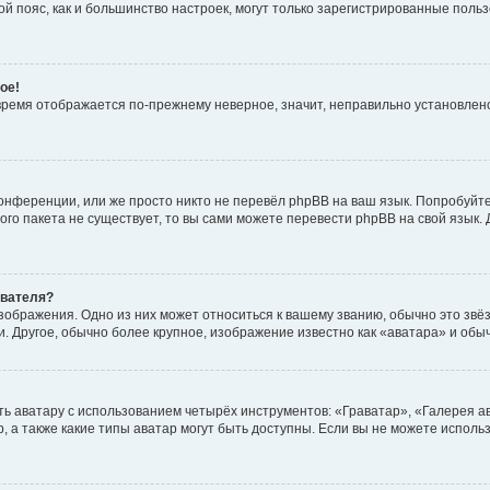
овой пояс, как и большинство настроек, могут только зарегистрированные пол
ое!
о время отображается по-прежнему неверное, значит, неправильно установле
онференции, или же просто никто не перевёл phpBB на ваш язык. Попробуйт
вого пакета не существует, то вы сами можете перевести phpBB на свой язы
ователя?
зображения. Одно из них может относиться к вашему званию, обычно это звёзд
. Другое, обычно более крупное, изображение известно как «аватара» и обы
ь аватару с использованием четырёх инструментов: «Граватар», «Галерея а
, а также какие типы аватар могут быть доступны. Если вы не можете испол