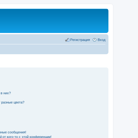
Регистрация
Вход
 в них?
 разные цвета?
чные сообщения!
 от кого-то с этой конференции!