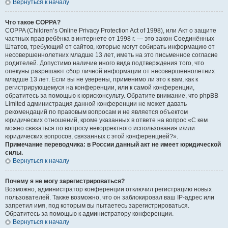
Вернуться к началу
Что такое COPPA?
COPPA (Children’s Online Privacy Protection Act of 1998), или Акт о защите
частных прав ребёнка в интернете от 1998 г. — это закон Соединённых
Штатов, требующий от сайтов, которые могут собирать информацию от
несовершеннолетних младше 13 лет, иметь на это письменное согласие
родителей. Допустимо наличие иного вида подтверждения того, что
опекуны разрешают сбор личной информации от несовершеннолетних
младше 13 лет. Если вы не уверены, применимо ли это к вам, как к
регистрирующемуся на конференции, или к самой конференции,
обратитесь за помощью к юрисконсульту. Обратите внимание, что phpBB
Limited администрация данной конференции не может давать
рекомендаций по правовым вопросам и не является объектом
юридических отношений, кроме указанных в ответе на вопрос «С кем
можно связаться по вопросу некорректного использования и/или
юридических вопросов, связанных с этой конференцией?».
Примечание переводчика: в России данный акт не имеет юридической
силы.
Вернуться к началу
Почему я не могу зарегистрироваться?
Возможно, администратор конференции отключил регистрацию новых
пользователей. Также возможно, что он заблокировал ваш IP-адрес или
запретил имя, под которым вы пытаетесь зарегистрироваться.
Обратитесь за помощью к администратору конференции.
Вернуться к началу