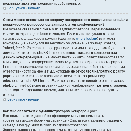
поданные идеи или предложить собственные.
Вернуться к началу
С кем можно связаться по вопросу некорректного использования и/или
юридических вопросов, связанных с этой конференцией?
Вы можете связаться с любым из администраторов, перечисленных в
списке на странице «Наша команда». Если вы не получили ответа,
свяжитесь с владельцем домена (сделайте
whois lookup
) или, если
конференция находится на бесплатном домене (например, chat.ru,
Yahoo!, free.fr, f2s.com и т. п.), с руководством или техподдержкой данного
домена. Учтите, что phpBB Limited
не имеет никакого контроля над
данной конференцией
и не может нести никакой ответственности за то,
кем и как данная конференция используется. Не обращайтесь к phpBB
Limited по юридическим вопросам (о приостановке работы конференции,
ответственности за неё и т. д.), которые
не относятся напрямую
к сайту
phpBB.com или которые частично относятся к программному
обеспечению phpBB Limited. Если же вы всё-таки пошлёте email в адрес
phpBB Limited об использовании данной конференции
третьей стороной
,
то не ждите подробного письма, или вы можете вообще не получить
ответа.
Вернуться к началу
Как мне связаться с администратором конференции?
Все пользователи данной конференции могут использовать
соответствующую форму на странице «Связаться с администрацией»,
если данная функция включена администратором.
Зарегистрированные пользователи также могут воспользоваться