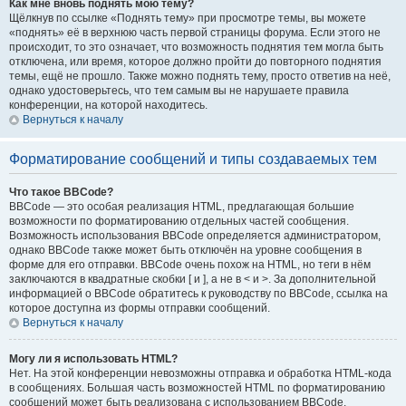
Как мне вновь поднять мою тему?
Щёлкнув по ссылке «Поднять тему» при просмотре темы, вы можете
«поднять» её в верхнюю часть первой страницы форума. Если этого не
происходит, то это означает, что возможность поднятия тем могла быть
отключена, или время, которое должно пройти до повторного поднятия
темы, ещё не прошло. Также можно поднять тему, просто ответив на неё,
однако удостоверьтесь, что тем самым вы не нарушаете правила
конференции, на которой находитесь.
Вернуться к началу
Форматирование сообщений и типы создаваемых тем
Что такое BBCode?
BBCode — это особая реализация HTML, предлагающая большие
возможности по форматированию отдельных частей сообщения.
Возможность использования BBCode определяется администратором,
однако BBCode также может быть отключён на уровне сообщения в
форме для его отправки. BBCode очень похож на HTML, но теги в нём
заключаются в квадратные скобки [ и ], а не в < и >. За дополнительной
информацией о BBCode обратитесь к руководству по BBCode, ссылка на
которое доступна из формы отправки сообщений.
Вернуться к началу
Могу ли я использовать HTML?
Нет. На этой конференции невозможны отправка и обработка HTML-кода
в сообщениях. Большая часть возможностей HTML по форматированию
сообщений может быть реализована с использованием BBCode.