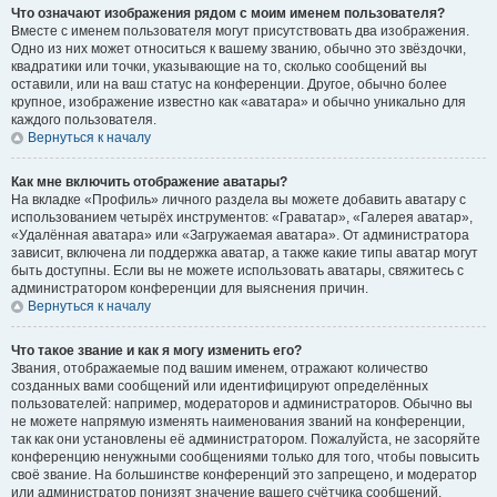
Что означают изображения рядом с моим именем пользователя?
Вместе с именем пользователя могут присутствовать два изображения.
Одно из них может относиться к вашему званию, обычно это звёздочки,
квадратики или точки, указывающие на то, сколько сообщений вы
оставили, или на ваш статус на конференции. Другое, обычно более
крупное, изображение известно как «аватара» и обычно уникально для
каждого пользователя.
Вернуться к началу
Как мне включить отображение аватары?
На вкладке «Профиль» личного раздела вы можете добавить аватару с
использованием четырёх инструментов: «Граватар», «Галерея аватар»,
«Удалённая аватара» или «Загружаемая аватара». От администратора
зависит, включена ли поддержка аватар, а также какие типы аватар могут
быть доступны. Если вы не можете использовать аватары, свяжитесь с
администратором конференции для выяснения причин.
Вернуться к началу
Что такое звание и как я могу изменить его?
Звания, отображаемые под вашим именем, отражают количество
созданных вами сообщений или идентифицируют определённых
пользователей: например, модераторов и администраторов. Обычно вы
не можете напрямую изменять наименования званий на конференции,
так как они установлены её администратором. Пожалуйста, не засоряйте
конференцию ненужными сообщениями только для того, чтобы повысить
своё звание. На большинстве конференций это запрещено, и модератор
или администратор понизят значение вашего счётчика сообщений.