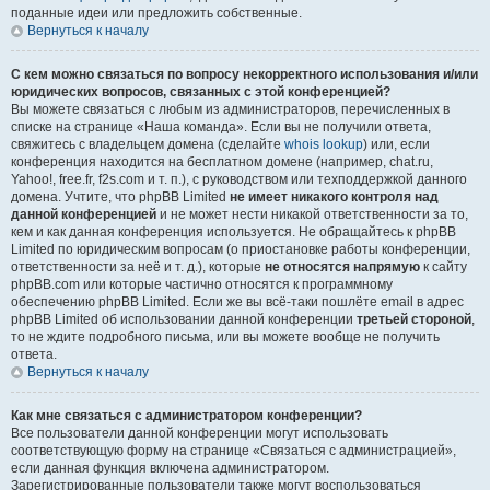
поданные идеи или предложить собственные.
Вернуться к началу
С кем можно связаться по вопросу некорректного использования и/или
юридических вопросов, связанных с этой конференцией?
Вы можете связаться с любым из администраторов, перечисленных в
списке на странице «Наша команда». Если вы не получили ответа,
свяжитесь с владельцем домена (сделайте
whois lookup
) или, если
конференция находится на бесплатном домене (например, chat.ru,
Yahoo!, free.fr, f2s.com и т. п.), с руководством или техподдержкой данного
домена. Учтите, что phpBB Limited
не имеет никакого контроля над
данной конференцией
и не может нести никакой ответственности за то,
кем и как данная конференция используется. Не обращайтесь к phpBB
Limited по юридическим вопросам (о приостановке работы конференции,
ответственности за неё и т. д.), которые
не относятся напрямую
к сайту
phpBB.com или которые частично относятся к программному
обеспечению phpBB Limited. Если же вы всё-таки пошлёте email в адрес
phpBB Limited об использовании данной конференции
третьей стороной
,
то не ждите подробного письма, или вы можете вообще не получить
ответа.
Вернуться к началу
Как мне связаться с администратором конференции?
Все пользователи данной конференции могут использовать
соответствующую форму на странице «Связаться с администрацией»,
если данная функция включена администратором.
Зарегистрированные пользователи также могут воспользоваться