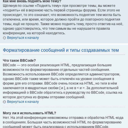
Как мне вновь поднять мою тему?
Щёлкнув по ссылке «Поднять тему» при просмотре темы, вы можете
«поднять» её в верхнюю часть первой страницы форума. Если этого не
происходит, то это означает, что возможность поднятия тем могла быть
отключена, или время, которое должно пройти до повторного поднятия
темы, ещё не прошло. Также можно поднять тему, просто ответив на неё,
однако удостоверьтесь, что тем самым вы не нарушаете правила
конференции, на которой находитесь.
Вернуться к началу
Форматирование сообщений и типы создаваемых тем
Что такое BBCode?
BBCode — это особая реализация HTML, предлагающая большие
возможности по форматированию отдельных частей сообщения.
Возможность использования BBCode определяется администратором,
однако BBCode также может быть отключён на уровне сообщения в
форме для его отправки. BBCode очень похож на HTML, но теги в нём
заключаются в квадратные скобки [ и ], а не в < и >. За дополнительной
информацией о BBCode обратитесь к руководству по BBCode, ссылка на
которое доступна из формы отправки сообщений.
Вернуться к началу
Могу ли я использовать HTML?
Нет. На этой конференции невозможны отправка и обработка HTML-кода
в сообщениях. Большая часть возможностей HTML по форматированию
сообщений может быть реализована с использованием BBCode.