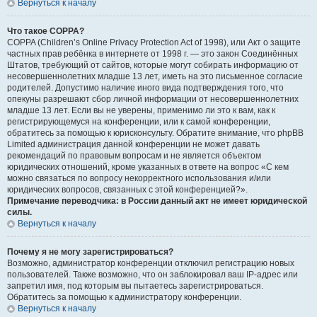
Вернуться к началу
Что такое COPPA?
COPPA (Children’s Online Privacy Protection Act of 1998), или Акт о защите
частных прав ребёнка в интернете от 1998 г. — это закон Соединённых
Штатов, требующий от сайтов, которые могут собирать информацию от
несовершеннолетних младше 13 лет, иметь на это письменное согласие
родителей. Допустимо наличие иного вида подтверждения того, что
опекуны разрешают сбор личной информации от несовершеннолетних
младше 13 лет. Если вы не уверены, применимо ли это к вам, как к
регистрирующемуся на конференции, или к самой конференции,
обратитесь за помощью к юрисконсульту. Обратите внимание, что phpBB
Limited администрация данной конференции не может давать
рекомендаций по правовым вопросам и не является объектом
юридических отношений, кроме указанных в ответе на вопрос «С кем
можно связаться по вопросу некорректного использования и/или
юридических вопросов, связанных с этой конференцией?».
Примечание переводчика: в России данный акт не имеет юридической
силы.
Вернуться к началу
Почему я не могу зарегистрироваться?
Возможно, администратор конференции отключил регистрацию новых
пользователей. Также возможно, что он заблокировал ваш IP-адрес или
запретил имя, под которым вы пытаетесь зарегистрироваться.
Обратитесь за помощью к администратору конференции.
Вернуться к началу