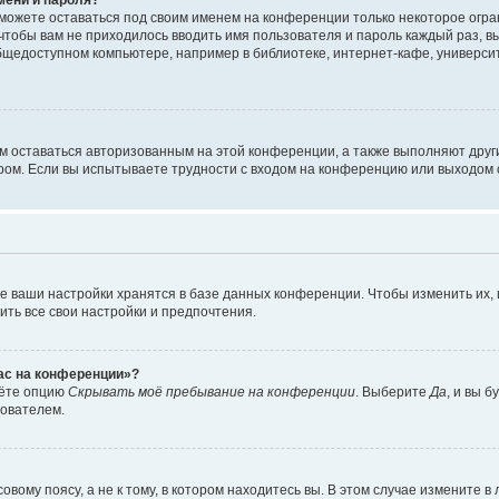
сможете оставаться под своим именем на конференции только некоторое огран
 чтобы вам не приходилось вводить имя пользователя и пароль каждый раз, 
щедоступном компьютере, например в библиотеке, интернет-кафе, университе
ам оставаться авторизованным на этой конференции, а также выполняют друг
ом. Если вы испытываете трудности с входом на конференцию или выходом с
е ваши настройки хранятся в базе данных конференции. Чтобы изменить их,
ить все свои настройки и предпочтения.
час на конференции»?
дёте опцию
Скрывать моё пребывание на конференции
. Выберите
Да
, и вы 
зователем.
вому поясу, а не к тому, в котором находитесь вы. В этом случае измените в 