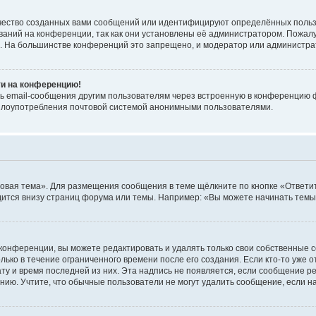
чество созданных вами сообщений или идентифицируют определённых польз
аний на конференции, так как они установлены её администратором. Пожал
е. На большинстве конференций это запрещено, и модератор или администра
ти на конференцию!
ь email-сообщения другим пользователям через встроенную в конференцию ф
ь злоупотребления почтовой системой анонимными пользователями.
овая тема». Для размещения сообщения в теме щёлкните по кнопке «Ответит
ится внизу страниц форума или темы. Например: «Вы можете начинать темы»
конференции, вы можете редактировать и удалять только свои собственные 
ько в течение ограниченного времени после его создания. Если кто-то уже 
дату и время последней из них. Эта надпись не появляется, если сообщение 
ию. Учтите, что обычные пользователи не могут удалить сообщение, если на 