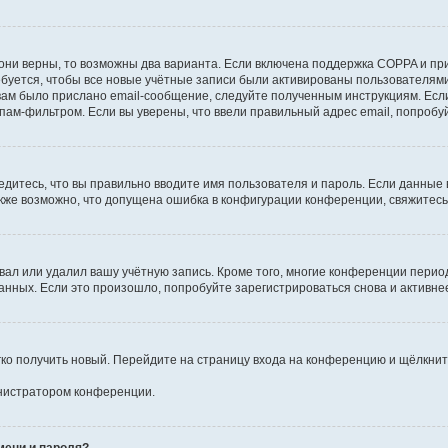
они верны, то возможны два варианта. Если включена поддержка COPPA и при 
уется, чтобы все новые учётные записи были активированы пользователями
ам было прислано email-сообщение, следуйте полученным инструкциям. Если
пам-фильтром. Если вы уверены, что ввели правильный адрес email, попробу
едитесь, что вы правильно вводите имя пользователя и пароль. Если данные
Также возможно, что допущена ошибка в конфигурации конференции, свяжитес
вал или удалил вашу учётную запись. Кроме того, многие конференции перио
ных. Если это произошло, попробуйте зарегистрироваться снова и активнее 
егко получить новый. Перейдите на страницу входа на конференцию и щёлкни
инистратором конференции.
мени и пароля?