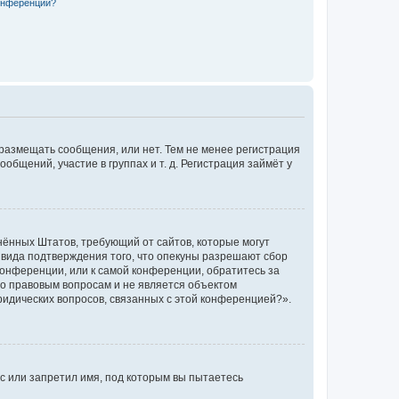
конференции?
 размещать сообщения, или нет. Тем не менее регистрация
щений, участие в группах и т. д. Регистрация займёт у
единённых Штатов, требующий от сайтов, которые могут
 вида подтверждения того, что опекуны разрешают сбор
конференции, или к самой конференции, обратитесь за
по правовым вопросам и не является объектом
ридических вопросов, связанных с этой конференцией?».
с или запретил имя, под которым вы пытаетесь