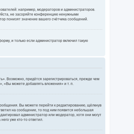
ователей: например, модераторов и администраторов.
уйста, не засоряйте конференцию ненужными
тор понизят значение вашего счётчика сообщений.
орму, и только если администратор включил такую
ь». Возможно, придётся зарегистрироваться, прежде чем
, «Вы можете добавлять вложения» и т. п.
сообщения. Вы можете перейти к редактированию, щёлкнув
ответил на сообщение, то под ним появится небольшая
редактировал администратор или модератор, хотя они могут
него уже кто-то ответил.