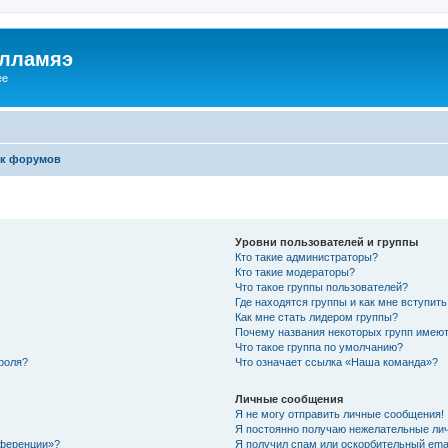
илламяэ
ee
к форумов
Уровни пользователей и группы
Кто такие администраторы?
Кто такие модераторы?
Что такое группы пользователей?
Где находятся группы и как мне вступить
Как мне стать лидером группы?
Почему названия некоторых групп имеют
Что такое группа по умолчанию?
роля?
Что означает ссылка «Наша команда»?
Личные сообщения
Я не могу отправить личные сообщения!
Я постоянно получаю нежелательные ли
нференции»?
Я получил спам или оскорбительный email