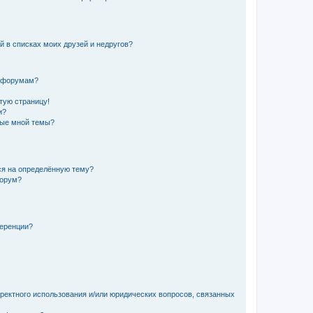
й в списках моих друзей и недругов?
и форумам?
стую страницу!
и?
ные мной темы?
ься на определённую тему?
форум?
ференции?
рректного использования и/или юридических вопросов, связанных