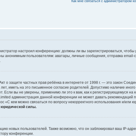
Как мне связаться с администратором 
дминистратор настроил конференцию: должны ли вы зарегистрироваться, чтобы
 анонимным пользователям: аватары, личные сообщения, отправка email-сооб
.
 или Акт о защите частных прав ребёнка в интернете от 1998 г. — это закон Со
т, иметь на это письменное согласие родителей. Допустимо наличие иного
 Если вы не уверены, применимо ли это к вам, как к регистрирующемуся на 
Limited администрация данной конференции не может давать рекомендаций 
ос «С кем можно связаться по вопросу некорректного использования и/или ю
т юридической силы.
ию новых пользователей. Также возможно, что он заблокировал ваш IP-адре
атору конференции.