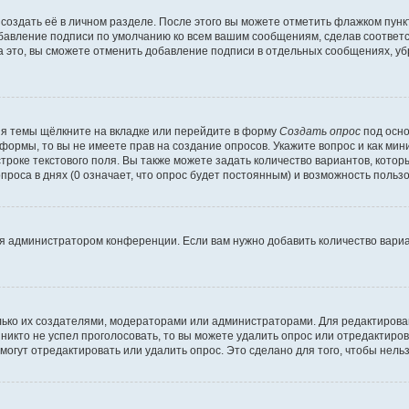
создать её в личном разделе. После этого вы можете отметить флажком пун
обавление подписи по умолчанию ко всем вашим сообщениям, сделав соотве
а это, вы сможете отменить добавление подписи в отдельных сообщениях, у
я темы щёлкните на вкладке или перейдите в форму
Создать опрос
под осно
 формы, то вы не имеете прав на создание опросов. Укажите вопрос и как ми
троке текстового поля. Вы также можете задать количество вариантов, котор
оса в днях (0 означает, что опрос будет постоянным) и возможность пользо
я администратором конференции. Если вам нужно добавить количество вари
только их создателями, модераторами или администраторами. Для редактиров
 никто не успел проголосовать, то вы можете удалить опрос или отредактиров
огут отредактировать или удалить опрос. Это сделано для того, чтобы нель