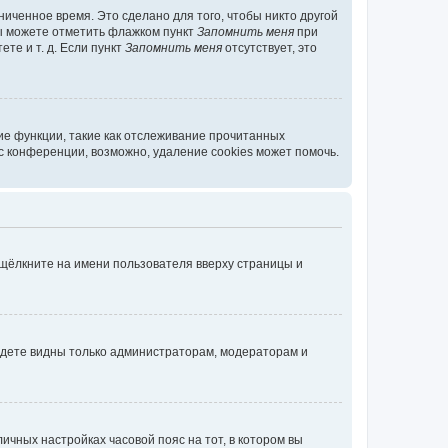
иченное время. Это сделано для того, чтобы никто другой
вы можете отметить флажком пункт
Запомнить меня
при
те и т. д. Если пункт
Запомнить меня
отсутствует, это
ие функции, такие как отслеживание прочитанных
 конференции, возможно, удаление cookies может помочь.
 щёлкните на имени пользователя вверху страницы и
будете видны только администраторам, модераторам и
личных настройках часовой пояс на тот, в котором вы