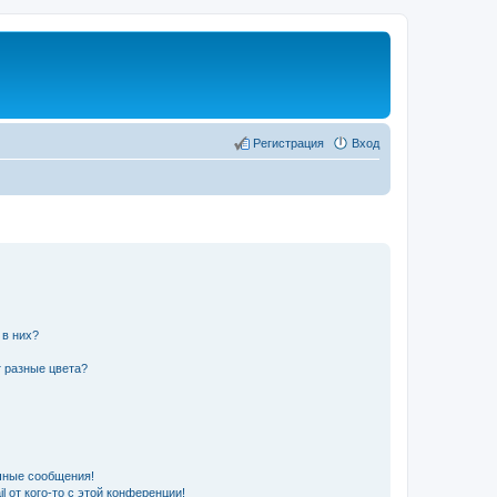
Регистрация
Вход
 в них?
 разные цвета?
чные сообщения!
 от кого-то с этой конференции!