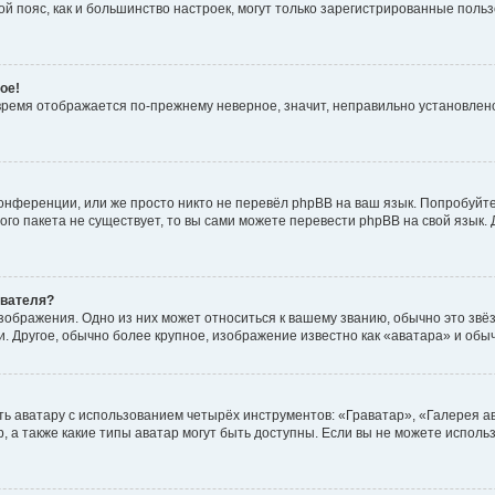
овой пояс, как и большинство настроек, могут только зарегистрированные пол
ое!
о время отображается по-прежнему неверное, значит, неправильно установле
онференции, или же просто никто не перевёл phpBB на ваш язык. Попробуйт
вого пакета не существует, то вы сами можете перевести phpBB на свой язы
ователя?
зображения. Одно из них может относиться к вашему званию, обычно это звёзд
. Другое, обычно более крупное, изображение известно как «аватара» и обы
ь аватару с использованием четырёх инструментов: «Граватар», «Галерея а
, а также какие типы аватар могут быть доступны. Если вы не можете испол