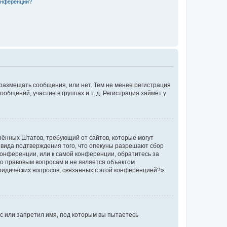
конференции?
 размещать сообщения, или нет. Тем не менее регистрация
щений, участие в группах и т. д. Регистрация займёт у
единённых Штатов, требующий от сайтов, которые могут
 вида подтверждения того, что опекуны разрешают сбор
конференции, или к самой конференции, обратитесь за
по правовым вопросам и не является объектом
ридических вопросов, связанных с этой конференцией?».
с или запретил имя, под которым вы пытаетесь