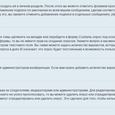
создать её в личном разделе. После этого вы можете отметить флажком пун
обавление подписи по умолчанию ко всем вашим сообщениям, сделав соотве
а это, вы сможете отменить добавление подписи в отдельных сообщениях, у
я темы щёлкните на вкладке или перейдите в форму
Создать опрос
под осно
 формы, то вы не имеете прав на создание опросов. Укажите вопрос и как ми
троке текстового поля. Вы также можете задать количество вариантов, котор
оса в днях (0 означает, что опрос будет постоянным) и возможность пользо
я администратором конференции. Если вам нужно добавить количество вари
только их создателями, модераторами или администраторами. Для редактиров
 никто не успел проголосовать, то вы можете удалить опрос или отредактиров
огут отредактировать или удалить опрос. Это сделано для того, чтобы нель