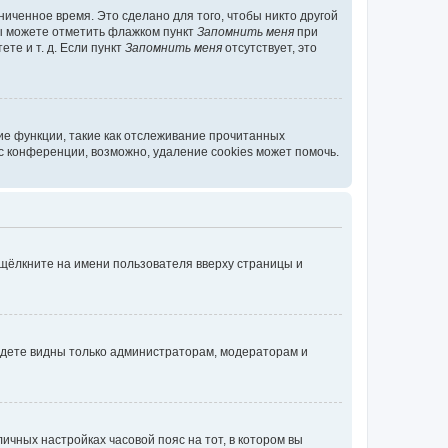
иченное время. Это сделано для того, чтобы никто другой
вы можете отметить флажком пункт
Запомнить меня
при
те и т. д. Если пункт
Запомнить меня
отсутствует, это
ие функции, такие как отслеживание прочитанных
 конференции, возможно, удаление cookies может помочь.
 щёлкните на имени пользователя вверху страницы и
будете видны только администраторам, модераторам и
личных настройках часовой пояс на тот, в котором вы