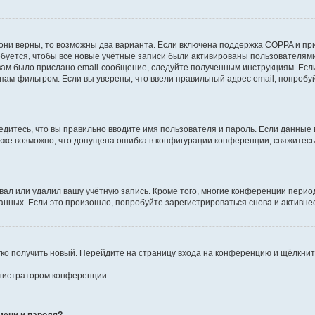
они верны, то возможны два варианта. Если включена поддержка COPPA и при 
уется, чтобы все новые учётные записи были активированы пользователями
ам было прислано email-сообщение, следуйте полученным инструкциям. Если
пам-фильтром. Если вы уверены, что ввели правильный адрес email, попробу
едитесь, что вы правильно вводите имя пользователя и пароль. Если данные
Также возможно, что допущена ошибка в конфигурации конференции, свяжитес
вал или удалил вашу учётную запись. Кроме того, многие конференции перио
ных. Если это произошло, попробуйте зарегистрироваться снова и активнее 
егко получить новый. Перейдите на страницу входа на конференцию и щёлкни
инистратором конференции.
мени и пароля?