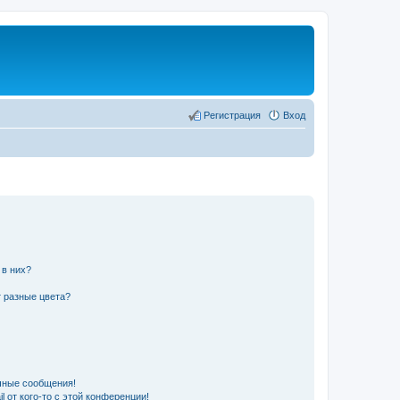
Регистрация
Вход
 в них?
 разные цвета?
чные сообщения!
 от кого-то с этой конференции!