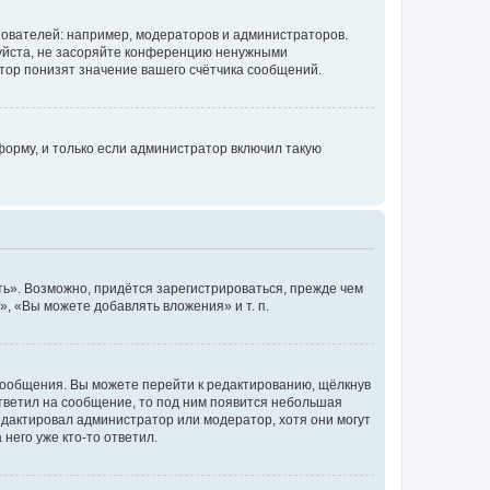
ователей: например, модераторов и администраторов.
уйста, не засоряйте конференцию ненужными
тор понизят значение вашего счётчика сообщений.
орму, и только если администратор включил такую
ь». Возможно, придётся зарегистрироваться, прежде чем
, «Вы можете добавлять вложения» и т. п.
сообщения. Вы можете перейти к редактированию, щёлкнув
ответил на сообщение, то под ним появится небольшая
редактировал администратор или модератор, хотя они могут
него уже кто-то ответил.