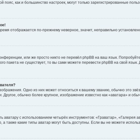
овой пояс, как и большинство настроек, могут только зарегистрированные пол
ое!
о время отображается по-прежнему неверное, значит, неправильно установле
онференции, или же просто никто не перевёл phpBB на ваш язык. Попробуйт
вого пакета не существует, то вы сами можете перевести phpBB на свой язы
ователя?
зображения. Одно из них может относиться к вашему званию, обычно это звёзд
. Другое, обычно более крупное, изображение известно как «аватара» и обы
ь аватару с использованием четырёх инструментов: «Граватар», «Галерея а
, а также какие типы аватар могут быть доступны. Если вы не можете испол