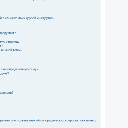
й в списках моих друзей и недругов?
и форумам?
стую страницу!
и?
ные мной темы?
ься на определённую тему?
форум?
ференции?
рректного использования и/или юридических вопросов, связанных