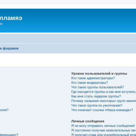
илламяэ
ee
к форумов
Уровни пользователей и группы
Кто такие администраторы?
Кто такие модераторы?
Что такое группы пользователей?
Где находятся группы и как мне вступить
Как мне стать лидером группы?
Почему названия некоторых групп имеют
Что такое группа по умолчанию?
роля?
Что означает ссылка «Наша команда»?
Личные сообщения
Я не могу отправить личные сообщения!
Я постоянно получаю нежелательные ли
нференции»?
Я получил спам или оскорбительный email