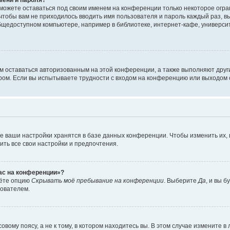
сможете оставаться под своим именем на конференции только некоторое огран
 чтобы вам не приходилось вводить имя пользователя и пароль каждый раз, 
щедоступном компьютере, например в библиотеке, интернет-кафе, университе
ам оставаться авторизованным на этой конференции, а также выполняют друг
ом. Если вы испытываете трудности с входом на конференцию или выходом с
е ваши настройки хранятся в базе данных конференции. Чтобы изменить их,
ить все свои настройки и предпочтения.
час на конференции»?
дёте опцию
Скрывать моё пребывание на конференции
. Выберите
Да
, и вы 
зователем.
вому поясу, а не к тому, в котором находитесь вы. В этом случае измените в 