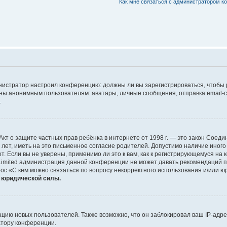
Как мне связаться с администратором 
дминистратор настроил конференцию: должны ли вы зарегистрироваться, чтобы
 анонимным пользователям: аватары, личные сообщения, отправка email-сооб
.
 или Акт о защите частных прав ребёнка в интернете от 1998 г. — это закон Со
т, иметь на это письменное согласие родителей. Допустимо наличие иного
 Если вы не уверены, применимо ли это к вам, как к регистрирующемуся на 
Limited администрация данной конференции не может давать рекомендаций 
ос «С кем можно связаться по вопросу некорректного использования и/или ю
т юридической силы.
ию новых пользователей. Также возможно, что он заблокировал ваш IP-адре
атору конференции.