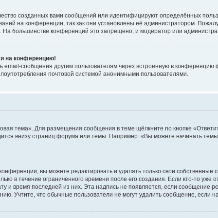
чество созданных вами сообщений или идентифицируют определённых польз
аний на конференции, так как они установлены её администратором. Пожал
е. На большинстве конференций это запрещено, и модератор или администра
ти на конференцию!
ь email-сообщения другим пользователям через встроенную в конференцию ф
ь злоупотребления почтовой системой анонимными пользователями.
овая тема». Для размещения сообщения в теме щёлкните по кнопке «Ответит
ится внизу страниц форума или темы. Например: «Вы можете начинать темы»
конференции, вы можете редактировать и удалять только свои собственные 
ько в течение ограниченного времени после его создания. Если кто-то уже 
дату и время последней из них. Эта надпись не появляется, если сообщение 
ию. Учтите, что обычные пользователи не могут удалить сообщение, если на 