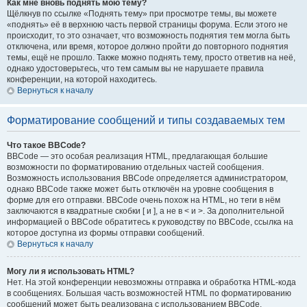
Как мне вновь поднять мою тему?
Щёлкнув по ссылке «Поднять тему» при просмотре темы, вы можете
«поднять» её в верхнюю часть первой страницы форума. Если этого не
происходит, то это означает, что возможность поднятия тем могла быть
отключена, или время, которое должно пройти до повторного поднятия
темы, ещё не прошло. Также можно поднять тему, просто ответив на неё,
однако удостоверьтесь, что тем самым вы не нарушаете правила
конференции, на которой находитесь.
Вернуться к началу
Форматирование сообщений и типы создаваемых тем
Что такое BBCode?
BBCode — это особая реализация HTML, предлагающая большие
возможности по форматированию отдельных частей сообщения.
Возможность использования BBCode определяется администратором,
однако BBCode также может быть отключён на уровне сообщения в
форме для его отправки. BBCode очень похож на HTML, но теги в нём
заключаются в квадратные скобки [ и ], а не в < и >. За дополнительной
информацией о BBCode обратитесь к руководству по BBCode, ссылка на
которое доступна из формы отправки сообщений.
Вернуться к началу
Могу ли я использовать HTML?
Нет. На этой конференции невозможны отправка и обработка HTML-кода
в сообщениях. Большая часть возможностей HTML по форматированию
сообщений может быть реализована с использованием BBCode.