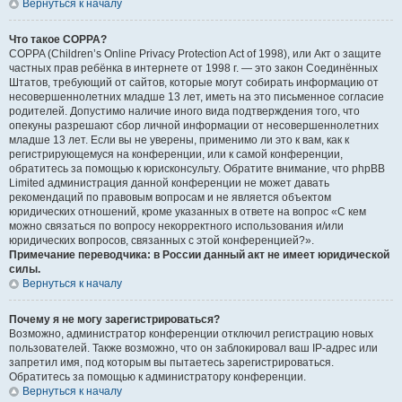
Вернуться к началу
Что такое COPPA?
COPPA (Children’s Online Privacy Protection Act of 1998), или Акт о защите
частных прав ребёнка в интернете от 1998 г. — это закон Соединённых
Штатов, требующий от сайтов, которые могут собирать информацию от
несовершеннолетних младше 13 лет, иметь на это письменное согласие
родителей. Допустимо наличие иного вида подтверждения того, что
опекуны разрешают сбор личной информации от несовершеннолетних
младше 13 лет. Если вы не уверены, применимо ли это к вам, как к
регистрирующемуся на конференции, или к самой конференции,
обратитесь за помощью к юрисконсульту. Обратите внимание, что phpBB
Limited администрация данной конференции не может давать
рекомендаций по правовым вопросам и не является объектом
юридических отношений, кроме указанных в ответе на вопрос «С кем
можно связаться по вопросу некорректного использования и/или
юридических вопросов, связанных с этой конференцией?».
Примечание переводчика: в России данный акт не имеет юридической
силы.
Вернуться к началу
Почему я не могу зарегистрироваться?
Возможно, администратор конференции отключил регистрацию новых
пользователей. Также возможно, что он заблокировал ваш IP-адрес или
запретил имя, под которым вы пытаетесь зарегистрироваться.
Обратитесь за помощью к администратору конференции.
Вернуться к началу