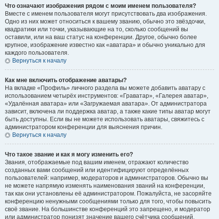
Что означают изображения рядом с моим именем пользователя?
Вместе с именем пользователя могут присутствовать два изображения.
Одно из них может относиться к вашему званию, обычно это звёздочки,
квадратики или точки, указывающие на то, сколько сообщений вы
оставили, или на ваш статус на конференции. Другое, обычно более
крупное, изображение известно как «аватара» и обычно уникально для
каждого пользователя.
Вернуться к началу
Как мне включить отображение аватары?
На вкладке «Профиль» личного раздела вы можете добавить аватару с
использованием четырёх инструментов: «Граватар», «Галерея аватар»,
«Удалённая аватара» или «Загружаемая аватара». От администратора
зависит, включена ли поддержка аватар, а также какие типы аватар могут
быть доступны. Если вы не можете использовать аватары, свяжитесь с
администратором конференции для выяснения причин.
Вернуться к началу
Что такое звание и как я могу изменить его?
Звания, отображаемые под вашим именем, отражают количество
созданных вами сообщений или идентифицируют определённых
пользователей: например, модераторов и администраторов. Обычно вы
не можете напрямую изменять наименования званий на конференции,
так как они установлены её администратором. Пожалуйста, не засоряйте
конференцию ненужными сообщениями только для того, чтобы повысить
своё звание. На большинстве конференций это запрещено, и модератор
или администратор понизят значение вашего счётчика сообщений.