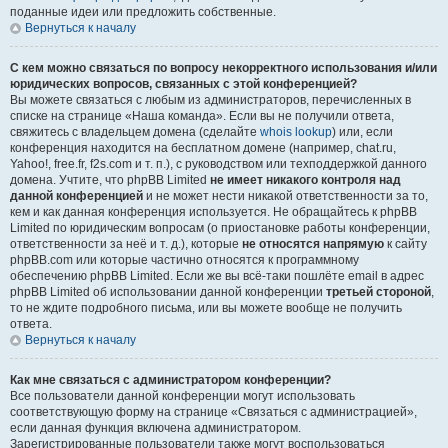
поданные идеи или предложить собственные.
Вернуться к началу
С кем можно связаться по вопросу некорректного использования и/или
юридических вопросов, связанных с этой конференцией?
Вы можете связаться с любым из администраторов, перечисленных в
списке на странице «Наша команда». Если вы не получили ответа,
свяжитесь с владельцем домена (сделайте
whois lookup
) или, если
конференция находится на бесплатном домене (например, chat.ru,
Yahoo!, free.fr, f2s.com и т. п.), с руководством или техподдержкой данного
домена. Учтите, что phpBB Limited
не имеет никакого контроля над
данной конференцией
и не может нести никакой ответственности за то,
кем и как данная конференция используется. Не обращайтесь к phpBB
Limited по юридическим вопросам (о приостановке работы конференции,
ответственности за неё и т. д.), которые
не относятся напрямую
к сайту
phpBB.com или которые частично относятся к программному
обеспечению phpBB Limited. Если же вы всё-таки пошлёте email в адрес
phpBB Limited об использовании данной конференции
третьей стороной
,
то не ждите подробного письма, или вы можете вообще не получить
ответа.
Вернуться к началу
Как мне связаться с администратором конференции?
Все пользователи данной конференции могут использовать
соответствующую форму на странице «Связаться с администрацией»,
если данная функция включена администратором.
Зарегистрированные пользователи также могут воспользоваться