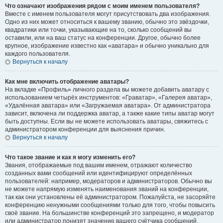
Что означают изображения рядом с моим именем пользователя?
Вместе с именем пользователя могут присутствовать два изображения.
Одно из них может относиться к вашему званию, обычно это звёздочки,
квадратики или точки, указывающие на то, сколько сообщений вы
оставили, или на ваш статус на конференции. Другое, обычно более
крупное, изображение известно как «аватара» и обычно уникально для
каждого пользователя.
Вернуться к началу
Как мне включить отображение аватары?
На вкладке «Профиль» личного раздела вы можете добавить аватару с
использованием четырёх инструментов: «Граватар», «Галерея аватар»,
«Удалённая аватара» или «Загружаемая аватара». От администратора
зависит, включена ли поддержка аватар, а также какие типы аватар могут
быть доступны. Если вы не можете использовать аватары, свяжитесь с
администратором конференции для выяснения причин.
Вернуться к началу
Что такое звание и как я могу изменить его?
Звания, отображаемые под вашим именем, отражают количество
созданных вами сообщений или идентифицируют определённых
пользователей: например, модераторов и администраторов. Обычно вы
не можете напрямую изменять наименования званий на конференции,
так как они установлены её администратором. Пожалуйста, не засоряйте
конференцию ненужными сообщениями только для того, чтобы повысить
своё звание. На большинстве конференций это запрещено, и модератор
или администратор понизят значение вашего счётчика сообщений.