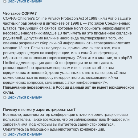
Вернуться к началу
Что такое COPPA?
COPPA (Children’s Online Privacy Protection Act of 1998), или Акт о защите
частных прав ребёнка в интернете от 1998 г. — это закон Соединённых
Штатов, требующий от сайтов, которые могут собирать информацию от
несовершеннолетних младше 13 лет, иметь на это письменное согласие
родителей. Допустимо наличие иного вида подтверждения того, что
опекуны разрешают сбор личной информации от несовершеннолетних
младше 13 лет. Если вы не уверены, применимо ли это к вам, как к
регистрирующемуся на конференции, или к самой конференции,
обратитесь за помощью к юрисконсульту. Обратите внимание, что phpBB
Limited администрация данной конференции не может давать
рекомендаций по правовым вопросам и не является объектом
юридических отношений, кроме указанных в ответе на вопрос «С кем
можно связаться по вопросу некорректного использования и/или
юридических вопросов, связанных с этой конференцией?».
Примечание переводчика: в России данный акт не имеет юридической
силы.
Вернуться к началу
Почему я не могу зарегистрироваться?
Возможно, администратор конференции отключил регистрацию новых
пользователей. Также возможно, что он заблокировал ваш IP-адрес или
запретил имя, под которым вы пытаетесь зарегистрироваться.
Обратитесь за помощью к администратору конференции.
Вернуться к началу