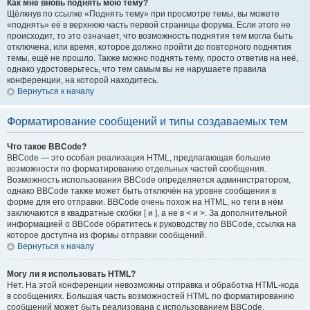
Как мне вновь поднять мою тему?
Щёлкнув по ссылке «Поднять тему» при просмотре темы, вы можете
«поднять» её в верхнюю часть первой страницы форума. Если этого не
происходит, то это означает, что возможность поднятия тем могла быть
отключена, или время, которое должно пройти до повторного поднятия
темы, ещё не прошло. Также можно поднять тему, просто ответив на неё,
однако удостоверьтесь, что тем самым вы не нарушаете правила
конференции, на которой находитесь.
Вернуться к началу
Форматирование сообщений и типы создаваемых тем
Что такое BBCode?
BBCode — это особая реализация HTML, предлагающая большие
возможности по форматированию отдельных частей сообщения.
Возможность использования BBCode определяется администратором,
однако BBCode также может быть отключён на уровне сообщения в
форме для его отправки. BBCode очень похож на HTML, но теги в нём
заключаются в квадратные скобки [ и ], а не в < и >. За дополнительной
информацией о BBCode обратитесь к руководству по BBCode, ссылка на
которое доступна из формы отправки сообщений.
Вернуться к началу
Могу ли я использовать HTML?
Нет. На этой конференции невозможны отправка и обработка HTML-кода
в сообщениях. Большая часть возможностей HTML по форматированию
сообщений может быть реализована с использованием BBCode.