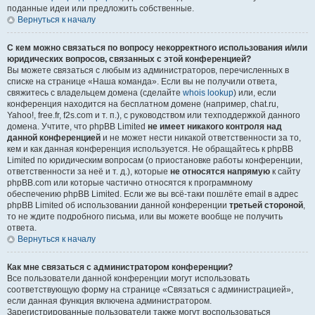
поданные идеи или предложить собственные.
Вернуться к началу
С кем можно связаться по вопросу некорректного использования и/или
юридических вопросов, связанных с этой конференцией?
Вы можете связаться с любым из администраторов, перечисленных в
списке на странице «Наша команда». Если вы не получили ответа,
свяжитесь с владельцем домена (сделайте
whois lookup
) или, если
конференция находится на бесплатном домене (например, chat.ru,
Yahoo!, free.fr, f2s.com и т. п.), с руководством или техподдержкой данного
домена. Учтите, что phpBB Limited
не имеет никакого контроля над
данной конференцией
и не может нести никакой ответственности за то,
кем и как данная конференция используется. Не обращайтесь к phpBB
Limited по юридическим вопросам (о приостановке работы конференции,
ответственности за неё и т. д.), которые
не относятся напрямую
к сайту
phpBB.com или которые частично относятся к программному
обеспечению phpBB Limited. Если же вы всё-таки пошлёте email в адрес
phpBB Limited об использовании данной конференции
третьей стороной
,
то не ждите подробного письма, или вы можете вообще не получить
ответа.
Вернуться к началу
Как мне связаться с администратором конференции?
Все пользователи данной конференции могут использовать
соответствующую форму на странице «Связаться с администрацией»,
если данная функция включена администратором.
Зарегистрированные пользователи также могут воспользоваться