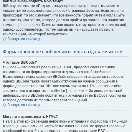
Как мне вновь поднять мою тему?
Щёлкнув по ссылке «Поднять тему» при просмотре темы, вы можете
«поднять» её в верхнюю часть первой страницы форума. Если этого не
происходит, то это означает, что возможность поднятия тем могла быть
отключена, или время, которое должно пройти до повторного поднятия
темы, ещё не прошло. Также можно поднять тему, просто ответив на неё,
однако удостоверьтесь, что тем самым вы не нарушаете правила
конференции, на которой находитесь.
Вернуться к началу
Форматирование сообщений и типы создаваемых тем
Что такое BBCode?
BBCode — это особая реализация HTML, предлагающая большие
возможности по форматированию отдельных частей сообщения.
Возможность использования BBCode определяется администратором,
однако BBCode также может быть отключён на уровне сообщения в
форме для его отправки. BBCode очень похож на HTML, но теги в нём
заключаются в квадратные скобки [ и ], а не в < и >. За дополнительной
информацией о BBCode обратитесь к руководству по BBCode, ссылка на
которое доступна из формы отправки сообщений.
Вернуться к началу
Могу ли я использовать HTML?
Нет. На этой конференции невозможны отправка и обработка HTML-кода
в сообщениях. Большая часть возможностей HTML по форматированию
сообщений может быть реализована с использованием BBCode.