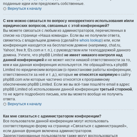
поданные идеи или предложить собственные.
Вернуться к началу
С кем можно связаться по вопросу некорректного использования и/или
юридических вопросов, связанных с этой конференцией?
Вы можете связаться с любым из администраторов, перечисленных в
списке на странице «Наша команда». Если вы не получили ответа,
свяжитесь с владельцем домена (сделайте
whois lookup
) или, если
конференция находится на бесплатном домене (например, chat.ru,
Yahoo!, free.fr, f2s.com и т. п.), с руководством или техподдержкой данного
домена. Учтите, что phpBB Limited
не имеет никакого контроля над
данной конференцией
и не может нести никакой ответственности за то,
кем и как данная конференция используется. Не обращайтесь к phpBB
Limited по юридическим вопросам (о приостановке работы конференции,
ответственности за неё и т. д.), которые
не относятся напрямую
к сайту
phpBB.com или которые частично относятся к программному
обеспечению phpBB Limited. Если же вы всё-таки пошлёте email в адрес
phpBB Limited об использовании данной конференции
третьей стороной
,
то не ждите подробного письма, или вы можете вообще не получить
ответа.
Вернуться к началу
Как мне связаться с администратором конференции?
Все пользователи данной конференции могут использовать
соответствующую форму на странице «Связаться с администрацией»,
если данная функция включена администратором.
Зарегистрированные пользователи также могут воспользоваться