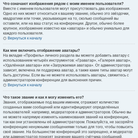
Что означают изображения рядом с моим именем пользователя?
Вместе с именем пользователя могут присутствовать два изображения.
Одно из них может относиться к вашему званию, обычно это звёздочки,
квадратики или точки, указывающие на то, сколько сообщений вы
оставили, или на ваш статус на конференции. Другое, обычно более
крупное, изображение известно как «аватара» и обычно уникально для
каждого пользователя.
Вернуться к началу
Как мне включить отображение аватары?
На вкладке «Профиль» личного раздела вы можете добавить аватару с
использованием четырёх инструментов: «Граватар», «Галерея аватар»,
«Удалённая аватара» или «Загружаемая аватара». От администратора
зависит, включена ли поддержка аватар, а также какие типы аватар могут
быть доступны. Если вы не можете использовать аватары, свяжитесь с
администратором конференции для выяснения причин.
Вернуться к началу
Что такое звание и как я могу изменить его?
Звания, отображаемые под вашим именем, отражают количество
созданных вами сообщений или идентифицируют определённых
пользователей: например, модераторов и администраторов. Обычно вы
не можете напрямую изменять наименования званий на конференции,
так как они установлены её администратором. Пожалуйста, не засоряйте
конференцию ненужными сообщениями только для того, чтобы повысить
своё звание. На большинстве конференций это запрещено, и модератор
или администратор понизят значение вашего счётчика сообщений.