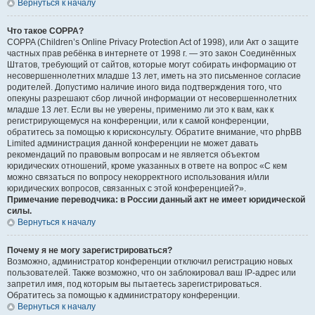
Вернуться к началу
Что такое COPPA?
COPPA (Children’s Online Privacy Protection Act of 1998), или Акт о защите
частных прав ребёнка в интернете от 1998 г. — это закон Соединённых
Штатов, требующий от сайтов, которые могут собирать информацию от
несовершеннолетних младше 13 лет, иметь на это письменное согласие
родителей. Допустимо наличие иного вида подтверждения того, что
опекуны разрешают сбор личной информации от несовершеннолетних
младше 13 лет. Если вы не уверены, применимо ли это к вам, как к
регистрирующемуся на конференции, или к самой конференции,
обратитесь за помощью к юрисконсульту. Обратите внимание, что phpBB
Limited администрация данной конференции не может давать
рекомендаций по правовым вопросам и не является объектом
юридических отношений, кроме указанных в ответе на вопрос «С кем
можно связаться по вопросу некорректного использования и/или
юридических вопросов, связанных с этой конференцией?».
Примечание переводчика: в России данный акт не имеет юридической
силы.
Вернуться к началу
Почему я не могу зарегистрироваться?
Возможно, администратор конференции отключил регистрацию новых
пользователей. Также возможно, что он заблокировал ваш IP-адрес или
запретил имя, под которым вы пытаетесь зарегистрироваться.
Обратитесь за помощью к администратору конференции.
Вернуться к началу