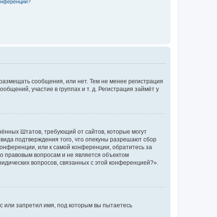
конференции?
 размещать сообщения, или нет. Тем не менее регистрация
щений, участие в группах и т. д. Регистрация займёт у
единённых Штатов, требующий от сайтов, которые могут
 вида подтверждения того, что опекуны разрешают сбор
конференции, или к самой конференции, обратитесь за
по правовым вопросам и не является объектом
ридических вопросов, связанных с этой конференцией?».
с или запретил имя, под которым вы пытаетесь