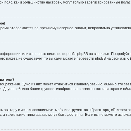
овой пояс, как и большинство настроек, могут только зарегистрированные пол
ое!
о время отображается по-прежнему неверное, значит, неправильно установле
онференции, или же просто никто не перевёл phpBB на ваш язык. Попробуйт
вого пакета не существует, то вы сами можете перевести phpBB на свой язы
ователя?
зображения. Одно из них может относиться к вашему званию, обычно это звёзд
. Другое, обычно более крупное, изображение известно как «аватара» и обы
ь аватару с использованием четырёх инструментов: «Граватар», «Галерея а
, а также какие типы аватар могут быть доступны. Если вы не можете испол