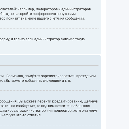
ователей: например, модераторов и администраторов.
уйста, не засоряйте конференцию ненужными
тор понизят значение вашего счётчика сообщений.
орму, и только если администратор включил такую
ь». Возможно, придётся зарегистрироваться, прежде чем
, «Вы можете добавлять вложения» и т. п.
сообщения. Вы можете перейти к редактированию, щёлкнув
ответил на сообщение, то под ним появится небольшая
редактировал администратор или модератор, хотя они могут
него уже кто-то ответил.