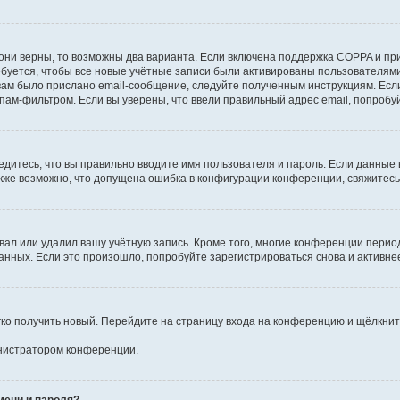
они верны, то возможны два варианта. Если включена поддержка COPPA и при 
уется, чтобы все новые учётные записи были активированы пользователями
ам было прислано email-сообщение, следуйте полученным инструкциям. Если
пам-фильтром. Если вы уверены, что ввели правильный адрес email, попробу
едитесь, что вы правильно вводите имя пользователя и пароль. Если данные
Также возможно, что допущена ошибка в конфигурации конференции, свяжитес
вал или удалил вашу учётную запись. Кроме того, многие конференции перио
ных. Если это произошло, попробуйте зарегистрироваться снова и активнее 
егко получить новый. Перейдите на страницу входа на конференцию и щёлкни
инистратором конференции.
мени и пароля?