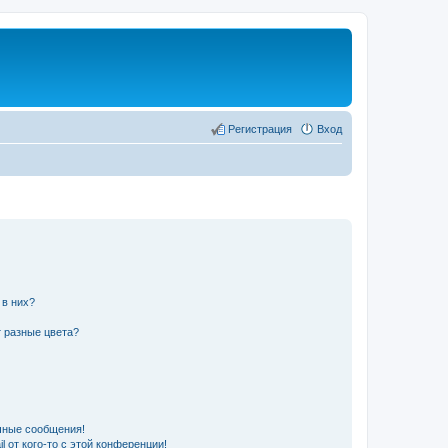
Регистрация
Вход
 в них?
 разные цвета?
чные сообщения!
 от кого-то с этой конференции!