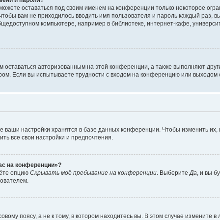
сможете оставаться под своим именем на конференции только некоторое огран
 чтобы вам не приходилось вводить имя пользователя и пароль каждый раз, 
щедоступном компьютере, например в библиотеке, интернет-кафе, университе
ам оставаться авторизованным на этой конференции, а также выполняют друг
ом. Если вы испытываете трудности с входом на конференцию или выходом с
е ваши настройки хранятся в базе данных конференции. Чтобы изменить их,
ить все свои настройки и предпочтения.
час на конференции»?
дёте опцию
Скрывать моё пребывание на конференции
. Выберите
Да
, и вы 
зователем.
вому поясу, а не к тому, в котором находитесь вы. В этом случае измените в 