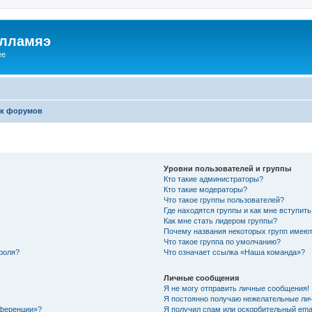
илламяэ
ee
к форумов
Уровни пользователей и группы
Кто такие администраторы?
Кто такие модераторы?
Что такое группы пользователей?
Где находятся группы и как мне вступить
Как мне стать лидером группы?
Почему названия некоторых групп имеют
Что такое группа по умолчанию?
роля?
Что означает ссылка «Наша команда»?
Личные сообщения
Я не могу отправить личные сообщения!
Я постоянно получаю нежелательные ли
нференции»?
Я получил спам или оскорбительный email