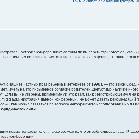
Как мне связаться с администратором 
дминистратор настроил конференцию: должны ли вы зарегистрироваться, чтобы
 анонимным пользователям: аватары, личные сообщения, отправка email-сооб
.
 или Акт о защите частных прав ребёнка в интернете от 1998 г. — это закон Со
т, иметь на это письменное согласие родителей. Допустимо наличие иного
 Если вы не уверены, применимо ли это к вам, как к регистрирующемуся на 
Limited администрация данной конференции не может давать рекомендаций 
ос «С кем можно связаться по вопросу некорректного использования и/или ю
т юридической силы.
ию новых пользователей. Также возможно, что он заблокировал ваш IP-адре
атору конференции.