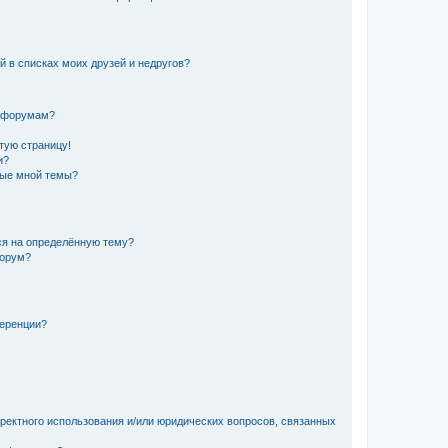
й в списках моих друзей и недругов?
и форумам?
стую страницу!
и?
ные мной темы?
ься на определённую тему?
форум?
ференции?
рректного использования и/или юридических вопросов, связанных