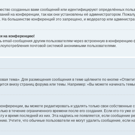
чество созданных вами сообщений или идентифицируют определённых польз
аний на конференции, так как они установлены её администратором. Пожал
е. На большинстве конференций это запрещено, и модератор или администра
ти на конференцию!
ь email-сообщения другим пользователям через встроенную в конференцию ф
ь злоупотребления почтовой системой анонимными пользователями.
овая тема». Для размещения сообщения в теме щёлкните по кнопке «Ответит
ится внизу страниц форума или темы. Например: «Вы можете начинать темы»
конференции, вы можете редактировать и удалять только свои собственные 
ько в течение ограниченного времени после его создания. Если кто-то уже 
дату и время последней из них. Эта надпись не появляется, если сообщение 
ию. Учтите, что обычные пользователи не могут удалить сообщение, если на 