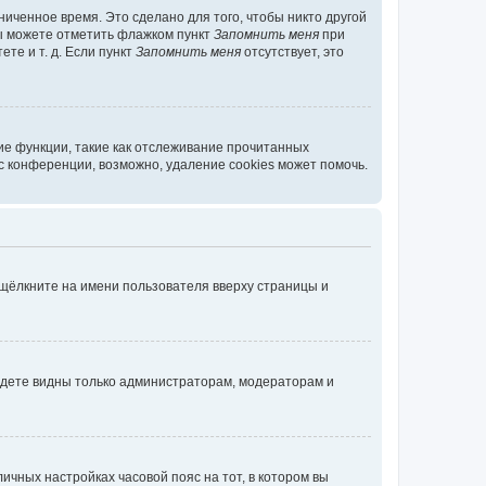
иченное время. Это сделано для того, чтобы никто другой
вы можете отметить флажком пункт
Запомнить меня
при
те и т. д. Если пункт
Запомнить меня
отсутствует, это
ие функции, такие как отслеживание прочитанных
 конференции, возможно, удаление cookies может помочь.
 щёлкните на имени пользователя вверху страницы и
будете видны только администраторам, модераторам и
личных настройках часовой пояс на тот, в котором вы