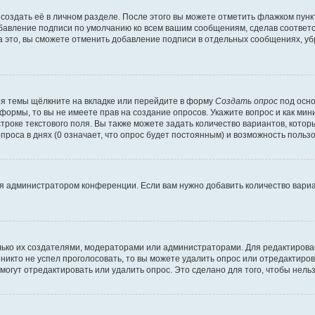
создать её в личном разделе. После этого вы можете отметить флажком пун
обавление подписи по умолчанию ко всем вашим сообщениям, сделав соотве
а это, вы сможете отменить добавление подписи в отдельных сообщениях, у
я темы щёлкните на вкладке или перейдите в форму
Создать опрос
под осно
 формы, то вы не имеете прав на создание опросов. Укажите вопрос и как ми
троке текстового поля. Вы также можете задать количество вариантов, котор
оса в днях (0 означает, что опрос будет постоянным) и возможность пользо
я администратором конференции. Если вам нужно добавить количество вари
только их создателями, модераторами или администраторами. Для редактиров
 никто не успел проголосовать, то вы можете удалить опрос или отредактиров
огут отредактировать или удалить опрос. Это сделано для того, чтобы нель