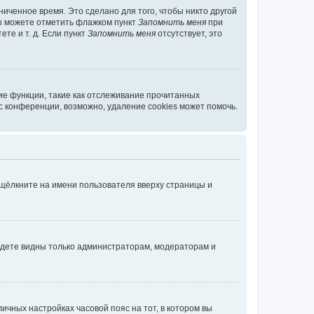
иченное время. Это сделано для того, чтобы никто другой
вы можете отметить флажком пункт
Запомнить меня
при
те и т. д. Если пункт
Запомнить меня
отсутствует, это
ие функции, такие как отслеживание прочитанных
 конференции, возможно, удаление cookies может помочь.
 щёлкните на имени пользователя вверху страницы и
будете видны только администраторам, модераторам и
личных настройках часовой пояс на тот, в котором вы