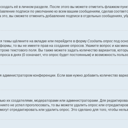
создать её в личном разделе. После этого вы можете отметить флажком пун
обавление подписи по умолчанию ко всем вашим сообщениям, сделав соотве
а это, вы сможете отменить добавление подписи в отдельных сообщениях, у
я темы щёлкните на вкладке или перейдите в форму
Создать опрос
под осно
 формы, то вы не имеете прав на создание опросов. Укажите вопрос и как ми
троке текстового поля. Вы также можете задать количество вариантов, котор
оса в днях (0 означает, что опрос будет постоянным) и возможность пользо
я администратором конференции. Если вам нужно добавить количество вари
только их создателями, модераторами или администраторами. Для редактиров
 никто не успел проголосовать, то вы можете удалить опрос или отредактиров
огут отредактировать или удалить опрос. Это сделано для того, чтобы нель