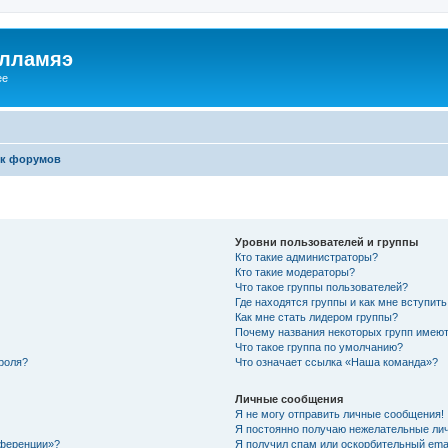
илламяэ
ee
к форумов
Уровни пользователей и группы
Кто такие администраторы?
Кто такие модераторы?
Что такое группы пользователей?
Где находятся группы и как мне вступить
Как мне стать лидером группы?
Почему названия некоторых групп имеют
Что такое группа по умолчанию?
роля?
Что означает ссылка «Наша команда»?
Личные сообщения
Я не могу отправить личные сообщения!
Я постоянно получаю нежелательные ли
нференции»?
Я получил спам или оскорбительный email