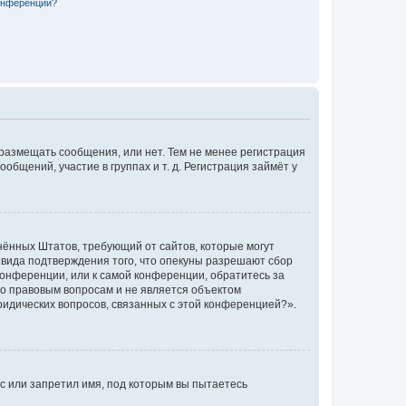
конференции?
 размещать сообщения, или нет. Тем не менее регистрация
щений, участие в группах и т. д. Регистрация займёт у
единённых Штатов, требующий от сайтов, которые могут
 вида подтверждения того, что опекуны разрешают сбор
конференции, или к самой конференции, обратитесь за
по правовым вопросам и не является объектом
ридических вопросов, связанных с этой конференцией?».
с или запретил имя, под которым вы пытаетесь