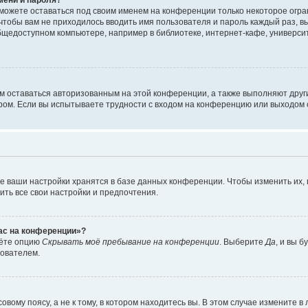
сможете оставаться под своим именем на конференции только некоторое огран
 чтобы вам не приходилось вводить имя пользователя и пароль каждый раз, 
щедоступном компьютере, например в библиотеке, интернет-кафе, университе
ам оставаться авторизованным на этой конференции, а также выполняют друг
ом. Если вы испытываете трудности с входом на конференцию или выходом с
е ваши настройки хранятся в базе данных конференции. Чтобы изменить их,
ить все свои настройки и предпочтения.
час на конференции»?
дёте опцию
Скрывать моё пребывание на конференции
. Выберите
Да
, и вы 
зователем.
вому поясу, а не к тому, в котором находитесь вы. В этом случае измените в 