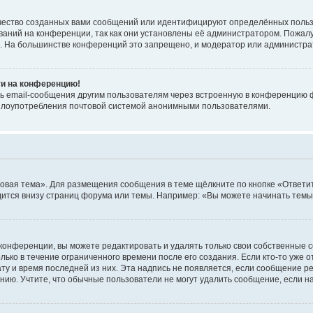
чество созданных вами сообщений или идентифицируют определённых польз
аний на конференции, так как они установлены её администратором. Пожал
е. На большинстве конференций это запрещено, и модератор или администра
ти на конференцию!
ь email-сообщения другим пользователям через встроенную в конференцию ф
ь злоупотребления почтовой системой анонимными пользователями.
овая тема». Для размещения сообщения в теме щёлкните по кнопке «Ответит
ится внизу страниц форума или темы. Например: «Вы можете начинать темы»
конференции, вы можете редактировать и удалять только свои собственные 
ько в течение ограниченного времени после его создания. Если кто-то уже 
дату и время последней из них. Эта надпись не появляется, если сообщение 
ию. Учтите, что обычные пользователи не могут удалить сообщение, если на 