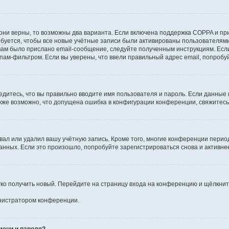
они верны, то возможны два варианта. Если включена поддержка COPPA и при 
уется, чтобы все новые учётные записи были активированы пользователями
ам было прислано email-сообщение, следуйте полученным инструкциям. Если
пам-фильтром. Если вы уверены, что ввели правильный адрес email, попробу
едитесь, что вы правильно вводите имя пользователя и пароль. Если данные
Также возможно, что допущена ошибка в конфигурации конференции, свяжитес
вал или удалил вашу учётную запись. Кроме того, многие конференции перио
ных. Если это произошло, попробуйте зарегистрироваться снова и активнее 
егко получить новый. Перейдите на страницу входа на конференцию и щёлкни
инистратором конференции.
мени и пароля?