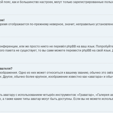
овой пояс, как и большинство настроек, могут только зарегистрированные пол
ое!
о время отображается по-прежнему неверное, значит, неправильно установле
онференции, или же просто никто не перевёл phpBB на ваш язык. Попробуйт
вого пакета не существует, то вы сами можете перевести phpBB на свой язы
ователя?
зображения. Одно из них может относиться к вашему званию, обычно это звёзд
. Другое, обычно более крупное, изображение известно как «аватара» и обы
ь аватару с использованием четырёх инструментов: «Граватар», «Галерея а
, а также какие типы аватар могут быть доступны. Если вы не можете испол