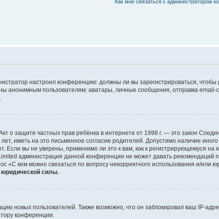
Как мне связаться с администратором 
дминистратор настроил конференцию: должны ли вы зарегистрироваться, чтобы
 анонимным пользователям: аватары, личные сообщения, отправка email-сооб
.
 или Акт о защите частных прав ребёнка в интернете от 1998 г. — это закон Со
т, иметь на это письменное согласие родителей. Допустимо наличие иного
 Если вы не уверены, применимо ли это к вам, как к регистрирующемуся на 
Limited администрация данной конференции не может давать рекомендаций 
ос «С кем можно связаться по вопросу некорректного использования и/или ю
т юридической силы.
ию новых пользователей. Также возможно, что он заблокировал ваш IP-адре
атору конференции.