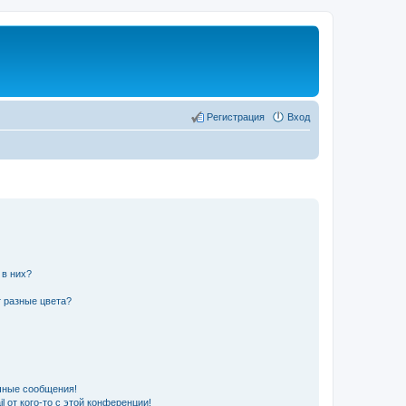
Регистрация
Вход
 в них?
 разные цвета?
чные сообщения!
 от кого-то с этой конференции!