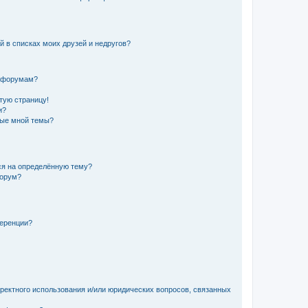
й в списках моих друзей и недругов?
и форумам?
стую страницу!
и?
ные мной темы?
ься на определённую тему?
форум?
ференции?
рректного использования и/или юридических вопросов, связанных