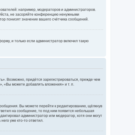
ователей: например, модераторов и администраторов.
уйста, не засоряйте конференцию ненужными
тор понизят значение вашего счётчика сообщений.
орму, и только если администратор включил такую
ь». Возможно, придётся зарегистрироваться, прежде чем
, «Вы можете добавлять вложения» и т. п.
сообщения. Вы можете перейти к редактированию, щёлкнув
ответил на сообщение, то под ним появится небольшая
редактировал администратор или модератор, хотя они могут
него уже кто-то ответил.