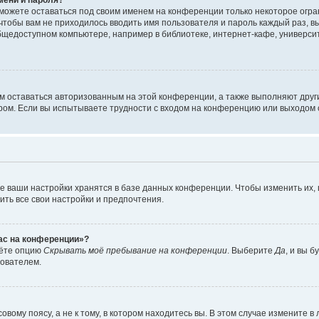
сможете оставаться под своим именем на конференции только некоторое огран
 чтобы вам не приходилось вводить имя пользователя и пароль каждый раз, 
щедоступном компьютере, например в библиотеке, интернет-кафе, университе
ам оставаться авторизованным на этой конференции, а также выполняют друг
ом. Если вы испытываете трудности с входом на конференцию или выходом с
е ваши настройки хранятся в базе данных конференции. Чтобы изменить их,
ить все свои настройки и предпочтения.
час на конференции»?
дёте опцию
Скрывать моё пребывание на конференции
. Выберите
Да
, и вы 
зователем.
вому поясу, а не к тому, в котором находитесь вы. В этом случае измените в 