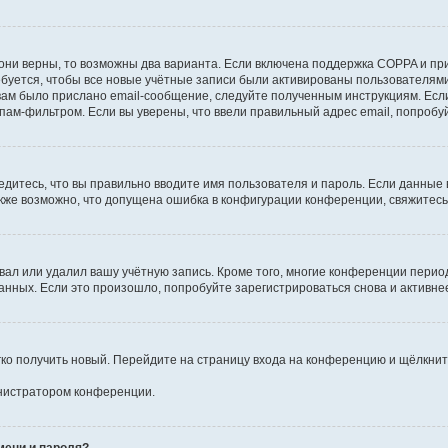
они верны, то возможны два варианта. Если включена поддержка COPPA и при 
уется, чтобы все новые учётные записи были активированы пользователями
ам было прислано email-сообщение, следуйте полученным инструкциям. Если
пам-фильтром. Если вы уверены, что ввели правильный адрес email, попробу
едитесь, что вы правильно вводите имя пользователя и пароль. Если данные
Также возможно, что допущена ошибка в конфигурации конференции, свяжитес
вал или удалил вашу учётную запись. Кроме того, многие конференции перио
ных. Если это произошло, попробуйте зарегистрироваться снова и активнее 
егко получить новый. Перейдите на страницу входа на конференцию и щёлкни
инистратором конференции.
мени и пароля?