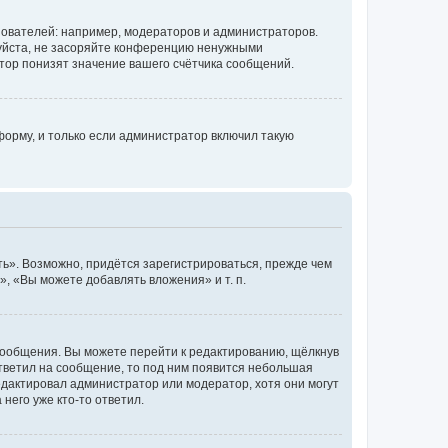
ователей: например, модераторов и администраторов.
уйста, не засоряйте конференцию ненужными
тор понизят значение вашего счётчика сообщений.
орму, и только если администратор включил такую
ь». Возможно, придётся зарегистрироваться, прежде чем
, «Вы можете добавлять вложения» и т. п.
сообщения. Вы можете перейти к редактированию, щёлкнув
ответил на сообщение, то под ним появится небольшая
редактировал администратор или модератор, хотя они могут
него уже кто-то ответил.