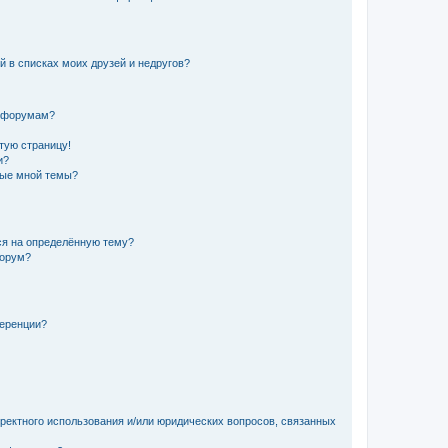
й в списках моих друзей и недругов?
и форумам?
стую страницу!
и?
ные мной темы?
ься на определённую тему?
форум?
ференции?
рректного использования и/или юридических вопросов, связанных