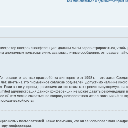
Как мне связаться с администратором 
дминистратор настроил конференцию: должны ли вы зарегистрироваться, чтобы
 анонимным пользователям: аватары, личные сообщения, отправка email-сооб
.
 или Акт о защите частных прав ребёнка в интернете от 1998 г. — это закон Со
т, иметь на это письменное согласие родителей. Допустимо наличие иного
 Если вы не уверены, применимо ли это к вам, как к регистрирующемуся на 
Limited администрация данной конференции не может давать рекомендаций 
ос «С кем можно связаться по вопросу некорректного использования и/или ю
т юридической силы.
ию новых пользователей. Также возможно, что он заблокировал ваш IP-адре
атору конференции.