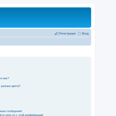
Регистрация
Вход
 в них?
 разные цвета?
чные сообщения!
 от кого-то с этой конференции!