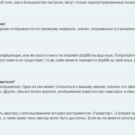
овой пояс, как и большинство настроек, могут только зарегистрированные пол
ое!
о время отображается по-прежнему неверное, значит, неправильно установле
онференции, или же просто никто не перевёл phpBB на ваш язык. Попробуйт
вого пакета не существует, то вы сами можете перевести phpBB на свой язы
ователя?
зображения. Одно из них может относиться к вашему званию, обычно это звёзд
. Другое, обычно более крупное, изображение известно как «аватара» и обы
ь аватару с использованием четырёх инструментов: «Граватар», «Галерея а
, а также какие типы аватар могут быть доступны. Если вы не можете испол