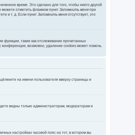
иченное время. Это сделано для того, чтобы никто другой
вы можете отметить флажком пункт
Запомнить меня
при
те и т. д. Если пункт
Запомнить меня
отсутствует, это
ие функции, такие как отслеживание прочитанных
 конференции, возможно, удаление cookies может помочь.
 щёлкните на имени пользователя вверху страницы и
будете видны только администраторам, модераторам и
личных настройках часовой пояс на тот, в котором вы