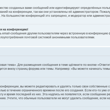
чество созданных вами сообщений или идентифицируют определённых польз
аний на конференции, так как они установлены её администратором. Пожал
е. На большинстве конференций это запрещено, и модератор или администра
ти на конференцию!
ь email-сообщения другим пользователям через встроенную в конференцию ф
ь злоупотребления почтовой системой анонимными пользователями.
овая тема». Для размещения сообщения в теме щёлкните по кнопке «Ответит
ится внизу страниц форума или темы. Например: «Вы можете начинать темы»
конференции, вы можете редактировать и удалять только свои собственные 
ько в течение ограниченного времени после его создания. Если кто-то уже 
дату и время последней из них. Эта надпись не появляется, если сообщение 
ию. Учтите, что обычные пользователи не могут удалить сообщение, если на 