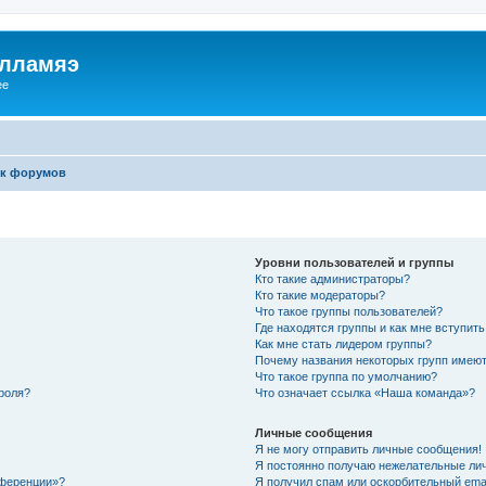
илламяэ
ee
к форумов
Уровни пользователей и группы
Кто такие администраторы?
Кто такие модераторы?
Что такое группы пользователей?
Где находятся группы и как мне вступить
Как мне стать лидером группы?
Почему названия некоторых групп имеют
Что такое группа по умолчанию?
роля?
Что означает ссылка «Наша команда»?
Личные сообщения
Я не могу отправить личные сообщения!
Я постоянно получаю нежелательные ли
нференции»?
Я получил спам или оскорбительный email