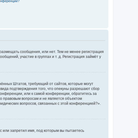
конференции?
 размещать сообщения, или нет. Тем не менее регистрация
щений, участие в группах и т. д. Регистрация займёт у
единённых Штатов, требующий от сайтов, которые могут
 вида подтверждения того, что опекуны разрешают сбор
конференции, или к самой конференции, обратитесь за
по правовым вопросам и не является объектом
ридических вопросов, связанных с этой конференцией?».
с или запретил имя, под которым вы пытаетесь