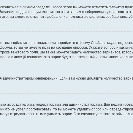
создать её в личном разделе. После этого вы можете отметить флажком пун
обавление подписи по умолчанию ко всем вашим сообщениям, сделав соотве
а это, вы сможете отменить добавление подписи в отдельных сообщениях, у
я темы щёлкните на вкладке или перейдите в форму
Создать опрос
под осно
 формы, то вы не имеете прав на создание опросов. Укажите вопрос и как ми
троке текстового поля. Вы также можете задать количество вариантов, котор
оса в днях (0 означает, что опрос будет постоянным) и возможность пользо
я администратором конференции. Если вам нужно добавить количество вари
только их создателями, модераторами или администраторами. Для редактиров
 никто не успел проголосовать, то вы можете удалить опрос или отредактиров
огут отредактировать или удалить опрос. Это сделано для того, чтобы нель