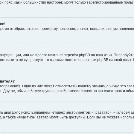
овой пояс, как и большинство настроек, могут только зарегистрированные пол
ое!
о время отображается по-прежнему неверное, значит, неправильно установле
онференции, или же просто никто не перевёл phpBB на ваш язык. Попробуйт
вого пакета не существует, то вы сами можете перевести phpBB на свой язы
ователя?
зображения. Одно из них может относиться к вашему званию, обычно это звёзд
. Другое, обычно более крупное, изображение известно как «аватара» и обы
ь аватару с использованием четырёх инструментов: «Граватар», «Галерея а
, а также какие типы аватар могут быть доступны. Если вы не можете испол