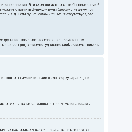
иченное время. Это сделано для того, чтобы никто другой
вы можете отметить флажком пункт
Запомнить меня
при
те и т. д. Если пункт
Запомнить меня
отсутствует, это
ие функции, такие как отслеживание прочитанных
 конференции, возможно, удаление cookies может помочь.
 щёлкните на имени пользователя вверху страницы и
будете видны только администраторам, модераторам и
личных настройках часовой пояс на тот, в котором вы