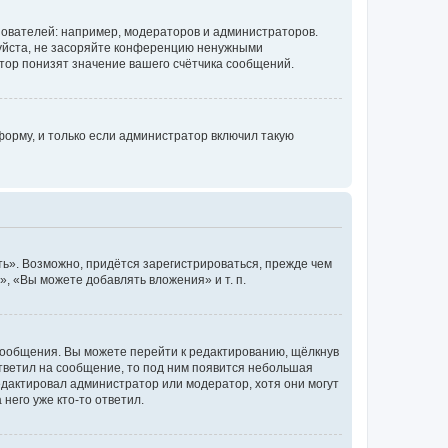
ователей: например, модераторов и администраторов.
уйста, не засоряйте конференцию ненужными
тор понизят значение вашего счётчика сообщений.
орму, и только если администратор включил такую
ь». Возможно, придётся зарегистрироваться, прежде чем
, «Вы можете добавлять вложения» и т. п.
сообщения. Вы можете перейти к редактированию, щёлкнув
ответил на сообщение, то под ним появится небольшая
редактировал администратор или модератор, хотя они могут
него уже кто-то ответил.