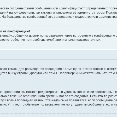
чество созданных вами сообщений или идентифицируют определённых польз
аний на конференции, так как они установлены её администратором. Пожал
е. На большинстве конференций это запрещено, и модератор или администра
ти на конференцию!
ь email-сообщения другим пользователям через встроенную в конференцию ф
ь злоупотребления почтовой системой анонимными пользователями.
овая тема». Для размещения сообщения в теме щёлкните по кнопке «Ответит
ится внизу страниц форума или темы. Например: «Вы можете начинать темы»
конференции, вы можете редактировать и удалять только свои собственные 
ько в течение ограниченного времени после его создания. Если кто-то уже 
дату и время последней из них. Эта надпись не появляется, если сообщение 
ию. Учтите, что обычные пользователи не могут удалить сообщение, если на 