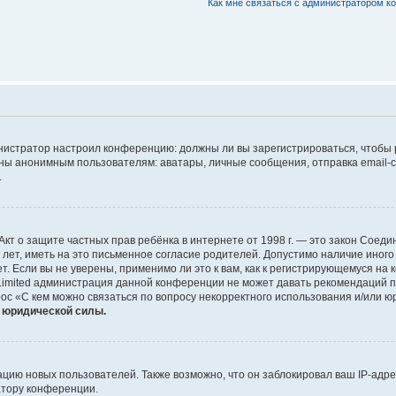
Как мне связаться с администратором 
дминистратор настроил конференцию: должны ли вы зарегистрироваться, чтобы
 анонимным пользователям: аватары, личные сообщения, отправка email-сооб
.
 или Акт о защите частных прав ребёнка в интернете от 1998 г. — это закон Со
т, иметь на это письменное согласие родителей. Допустимо наличие иного
 Если вы не уверены, применимо ли это к вам, как к регистрирующемуся на 
Limited администрация данной конференции не может давать рекомендаций 
ос «С кем можно связаться по вопросу некорректного использования и/или ю
т юридической силы.
ию новых пользователей. Также возможно, что он заблокировал ваш IP-адре
атору конференции.