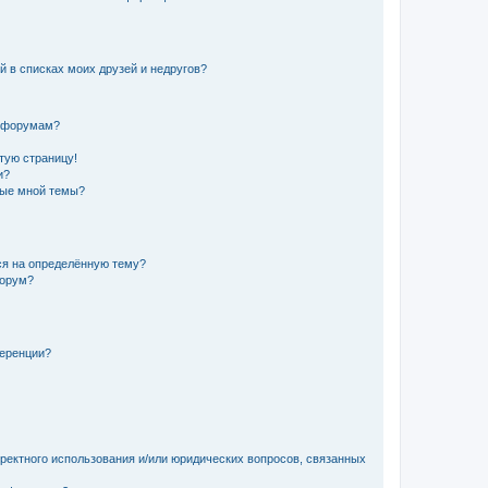
й в списках моих друзей и недругов?
и форумам?
стую страницу!
и?
ные мной темы?
ься на определённую тему?
форум?
ференции?
рректного использования и/или юридических вопросов, связанных