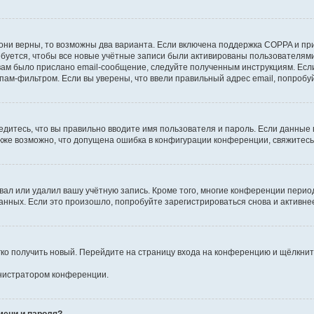
они верны, то возможны два варианта. Если включена поддержка COPPA и при 
уется, чтобы все новые учётные записи были активированы пользователями
ам было прислано email-сообщение, следуйте полученным инструкциям. Если
пам-фильтром. Если вы уверены, что ввели правильный адрес email, попробу
едитесь, что вы правильно вводите имя пользователя и пароль. Если данные
Также возможно, что допущена ошибка в конфигурации конференции, свяжитес
вал или удалил вашу учётную запись. Кроме того, многие конференции перио
ных. Если это произошло, попробуйте зарегистрироваться снова и активнее 
егко получить новый. Перейдите на страницу входа на конференцию и щёлкни
инистратором конференции.
мени и пароля?