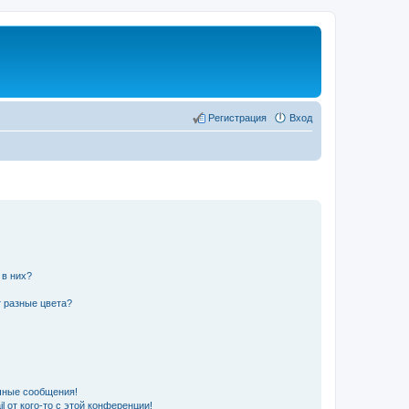
Регистрация
Вход
 в них?
 разные цвета?
чные сообщения!
 от кого-то с этой конференции!