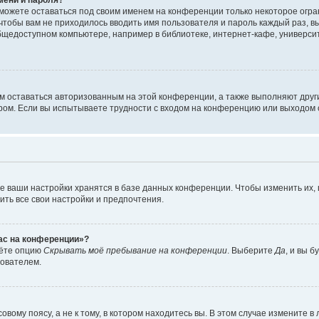
сможете оставаться под своим именем на конференции только некоторое огран
 чтобы вам не приходилось вводить имя пользователя и пароль каждый раз, 
щедоступном компьютере, например в библиотеке, интернет-кафе, университе
ам оставаться авторизованным на этой конференции, а также выполняют друг
ом. Если вы испытываете трудности с входом на конференцию или выходом с
е ваши настройки хранятся в базе данных конференции. Чтобы изменить их,
ить все свои настройки и предпочтения.
час на конференции»?
дёте опцию
Скрывать моё пребывание на конференции
. Выберите
Да
, и вы 
зователем.
вому поясу, а не к тому, в котором находитесь вы. В этом случае измените в 