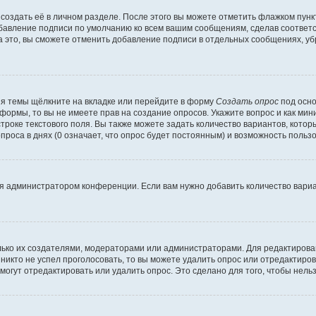
создать её в личном разделе. После этого вы можете отметить флажком пун
обавление подписи по умолчанию ко всем вашим сообщениям, сделав соотве
а это, вы сможете отменить добавление подписи в отдельных сообщениях, у
я темы щёлкните на вкладке или перейдите в форму
Создать опрос
под осно
 формы, то вы не имеете прав на создание опросов. Укажите вопрос и как ми
троке текстового поля. Вы также можете задать количество вариантов, котор
оса в днях (0 означает, что опрос будет постоянным) и возможность пользо
я администратором конференции. Если вам нужно добавить количество вари
только их создателями, модераторами или администраторами. Для редактиров
 никто не успел проголосовать, то вы можете удалить опрос или отредактиров
огут отредактировать или удалить опрос. Это сделано для того, чтобы нель