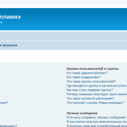
илламяэ
ee
к форумов
Уровни пользователей и группы
Кто такие администраторы?
Кто такие модераторы?
Что такое группы пользователей?
Где находятся группы и как мне вступить
Как мне стать лидером группы?
Почему названия некоторых групп имеют
Что такое группа по умолчанию?
роля?
Что означает ссылка «Наша команда»?
Личные сообщения
Я не могу отправить личные сообщения!
Я постоянно получаю нежелательные ли
нференции»?
Я получил спам или оскорбительный email