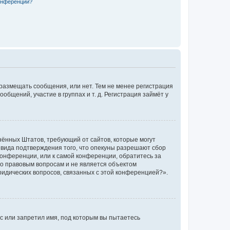
конференции?
 размещать сообщения, или нет. Тем не менее регистрация
щений, участие в группах и т. д. Регистрация займёт у
единённых Штатов, требующий от сайтов, которые могут
 вида подтверждения того, что опекуны разрешают сбор
конференции, или к самой конференции, обратитесь за
по правовым вопросам и не является объектом
ридических вопросов, связанных с этой конференцией?».
с или запретил имя, под которым вы пытаетесь