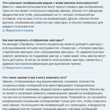
Что означают изображения рядом с моим именем пользователя?
Вместе с именем пользователя могут присутствовать два изображения.
Одно из них может относиться к вашему званию, обычно это звёздочки,
квадратики или точки, указывающие на то, сколько сообщений вы
оставили, или на ваш статус на конференции. Другое, обычно более
крупное, изображение известно как «аватара» и обычно уникально для
каждого пользователя.
Вернуться к началу
Как мне включить отображение аватары?
На вкладке «Профиль» личного раздела вы можете добавить аватару с
использованием четырёх инструментов: «Граватар», «Галерея аватар»,
«Удалённая аватара» или «Загружаемая аватара». От администратора
зависит, включена ли поддержка аватар, а также какие типы аватар могут
быть доступны. Если вы не можете использовать аватары, свяжитесь с
администратором конференции для выяснения причин.
Вернуться к началу
Что такое звание и как я могу изменить его?
Звания, отображаемые под вашим именем, отражают количество
созданных вами сообщений или идентифицируют определённых
пользователей: например, модераторов и администраторов. Обычно вы
не можете напрямую изменять наименования званий на конференции,
так как они установлены её администратором. Пожалуйста, не засоряйте
конференцию ненужными сообщениями только для того, чтобы повысить
своё звание. На большинстве конференций это запрещено, и модератор
или администратор понизят значение вашего счётчика сообщений.