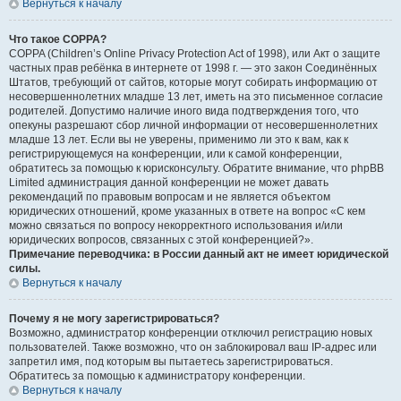
Вернуться к началу
Что такое COPPA?
COPPA (Children’s Online Privacy Protection Act of 1998), или Акт о защите
частных прав ребёнка в интернете от 1998 г. — это закон Соединённых
Штатов, требующий от сайтов, которые могут собирать информацию от
несовершеннолетних младше 13 лет, иметь на это письменное согласие
родителей. Допустимо наличие иного вида подтверждения того, что
опекуны разрешают сбор личной информации от несовершеннолетних
младше 13 лет. Если вы не уверены, применимо ли это к вам, как к
регистрирующемуся на конференции, или к самой конференции,
обратитесь за помощью к юрисконсульту. Обратите внимание, что phpBB
Limited администрация данной конференции не может давать
рекомендаций по правовым вопросам и не является объектом
юридических отношений, кроме указанных в ответе на вопрос «С кем
можно связаться по вопросу некорректного использования и/или
юридических вопросов, связанных с этой конференцией?».
Примечание переводчика: в России данный акт не имеет юридической
силы.
Вернуться к началу
Почему я не могу зарегистрироваться?
Возможно, администратор конференции отключил регистрацию новых
пользователей. Также возможно, что он заблокировал ваш IP-адрес или
запретил имя, под которым вы пытаетесь зарегистрироваться.
Обратитесь за помощью к администратору конференции.
Вернуться к началу