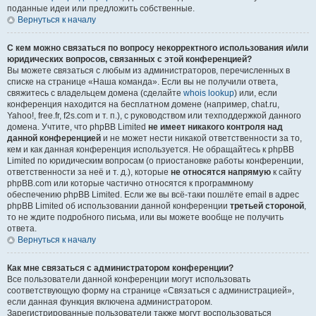
поданные идеи или предложить собственные.
Вернуться к началу
С кем можно связаться по вопросу некорректного использования и/или
юридических вопросов, связанных с этой конференцией?
Вы можете связаться с любым из администраторов, перечисленных в
списке на странице «Наша команда». Если вы не получили ответа,
свяжитесь с владельцем домена (сделайте
whois lookup
) или, если
конференция находится на бесплатном домене (например, chat.ru,
Yahoo!, free.fr, f2s.com и т. п.), с руководством или техподдержкой данного
домена. Учтите, что phpBB Limited
не имеет никакого контроля над
данной конференцией
и не может нести никакой ответственности за то,
кем и как данная конференция используется. Не обращайтесь к phpBB
Limited по юридическим вопросам (о приостановке работы конференции,
ответственности за неё и т. д.), которые
не относятся напрямую
к сайту
phpBB.com или которые частично относятся к программному
обеспечению phpBB Limited. Если же вы всё-таки пошлёте email в адрес
phpBB Limited об использовании данной конференции
третьей стороной
,
то не ждите подробного письма, или вы можете вообще не получить
ответа.
Вернуться к началу
Как мне связаться с администратором конференции?
Все пользователи данной конференции могут использовать
соответствующую форму на странице «Связаться с администрацией»,
если данная функция включена администратором.
Зарегистрированные пользователи также могут воспользоваться