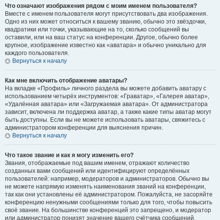
Что означают изображения рядом с моим именем пользователя?
Вместе с именем пользователя могут присутствовать два изображения.
Одно из них может относиться к вашему званию, обычно это звёздочки,
квадратики или точки, указывающие на то, сколько сообщений вы
оставили, или на ваш статус на конференции. Другое, обычно более
крупное, изображение известно как «аватара» и обычно уникально для
каждого пользователя.
Вернуться к началу
Как мне включить отображение аватары?
На вкладке «Профиль» личного раздела вы можете добавить аватару с
использованием четырёх инструментов: «Граватар», «Галерея аватар»,
«Удалённая аватара» или «Загружаемая аватара». От администратора
зависит, включена ли поддержка аватар, а также какие типы аватар могут
быть доступны. Если вы не можете использовать аватары, свяжитесь с
администратором конференции для выяснения причин.
Вернуться к началу
Что такое звание и как я могу изменить его?
Звания, отображаемые под вашим именем, отражают количество
созданных вами сообщений или идентифицируют определённых
пользователей: например, модераторов и администраторов. Обычно вы
не можете напрямую изменять наименования званий на конференции,
так как они установлены её администратором. Пожалуйста, не засоряйте
конференцию ненужными сообщениями только для того, чтобы повысить
своё звание. На большинстве конференций это запрещено, и модератор
или администратор понизят значение вашего счётчика сообщений.