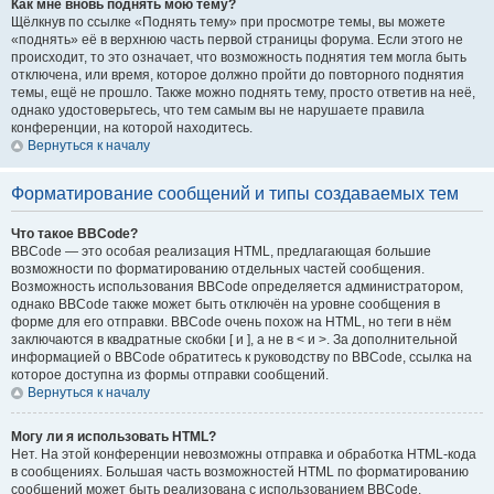
Как мне вновь поднять мою тему?
Щёлкнув по ссылке «Поднять тему» при просмотре темы, вы можете
«поднять» её в верхнюю часть первой страницы форума. Если этого не
происходит, то это означает, что возможность поднятия тем могла быть
отключена, или время, которое должно пройти до повторного поднятия
темы, ещё не прошло. Также можно поднять тему, просто ответив на неё,
однако удостоверьтесь, что тем самым вы не нарушаете правила
конференции, на которой находитесь.
Вернуться к началу
Форматирование сообщений и типы создаваемых тем
Что такое BBCode?
BBCode — это особая реализация HTML, предлагающая большие
возможности по форматированию отдельных частей сообщения.
Возможность использования BBCode определяется администратором,
однако BBCode также может быть отключён на уровне сообщения в
форме для его отправки. BBCode очень похож на HTML, но теги в нём
заключаются в квадратные скобки [ и ], а не в < и >. За дополнительной
информацией о BBCode обратитесь к руководству по BBCode, ссылка на
которое доступна из формы отправки сообщений.
Вернуться к началу
Могу ли я использовать HTML?
Нет. На этой конференции невозможны отправка и обработка HTML-кода
в сообщениях. Большая часть возможностей HTML по форматированию
сообщений может быть реализована с использованием BBCode.