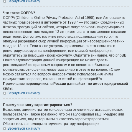
Вернуться к началу
Что такое COPPA?
COPPA (Children’s Online Privacy Protection Act of 1998), или Акт о защите
частных прав ребёнка в интернете от 1998 г. — это закон Соединённых
Штатов, требующий от сайтов, которые могут собирать информацию от
несовершеннолетних младше 13 лет, иметь на это письменное согласие
родителей. Допустимо наличие иного вида подтверждения того, что
опекуны разрешают сбор личной информации от несовершеннолетних
младше 13 лет. Если вы не уверены, применимо ли это к вам, как к
регистрирующемуся на конференции, или к самой конференции,
обратитесь за помощью к юрисконсульту. Обратите внимание, что phpBB
Limited администрация данной конференции не может давать
рекомендаций по правовым вопросам и не является объектом
юридических отношений, кроме указанных в ответе на вопрос «С кем
можно связаться по вопросу некорректного использования и/или
юридических вопросов, связанных с этой конференцией?».
Примечание переводчика: в России данный акт не имеет юридической
силы.
Вернуться к началу
Почему я не могу зарегистрироваться?
Возможно, администратор конференции отключил регистрацию новых
пользователей. Также возможно, что он заблокировал ваш IP-адрес или
запретил имя, под которым вы пытаетесь зарегистрироваться.
Обратитесь за помощью к администратору конференции.
Вернуться к началу