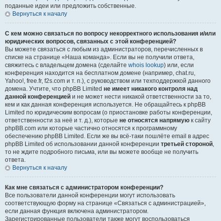
поданные идеи или предложить собственные.
Вернуться к началу
С кем можно связаться по вопросу некорректного использования и/или
юридических вопросов, связанных с этой конференцией?
Вы можете связаться с любым из администраторов, перечисленных в
списке на странице «Наша команда». Если вы не получили ответа,
свяжитесь с владельцем домена (сделайте
whois lookup
) или, если
конференция находится на бесплатном домене (например, chat.ru,
Yahoo!, free.fr, f2s.com и т. п.), с руководством или техподдержкой данного
домена. Учтите, что phpBB Limited
не имеет никакого контроля над
данной конференцией
и не может нести никакой ответственности за то,
кем и как данная конференция используется. Не обращайтесь к phpBB
Limited по юридическим вопросам (о приостановке работы конференции,
ответственности за неё и т. д.), которые
не относятся напрямую
к сайту
phpBB.com или которые частично относятся к программному
обеспечению phpBB Limited. Если же вы всё-таки пошлёте email в адрес
phpBB Limited об использовании данной конференции
третьей стороной
,
то не ждите подробного письма, или вы можете вообще не получить
ответа.
Вернуться к началу
Как мне связаться с администратором конференции?
Все пользователи данной конференции могут использовать
соответствующую форму на странице «Связаться с администрацией»,
если данная функция включена администратором.
Зарегистрированные пользователи также могут воспользоваться