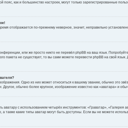
овой пояс, как и большинство настроек, могут только зарегистрированные пол
ое!
о время отображается по-прежнему неверное, значит, неправильно установле
онференции, или же просто никто не перевёл phpBB на ваш язык. Попробуйт
вого пакета не существует, то вы сами можете перевести phpBB на свой язы
ователя?
зображения. Одно из них может относиться к вашему званию, обычно это звёзд
. Другое, обычно более крупное, изображение известно как «аватара» и обы
ь аватару с использованием четырёх инструментов: «Граватар», «Галерея а
, а также какие типы аватар могут быть доступны. Если вы не можете испол