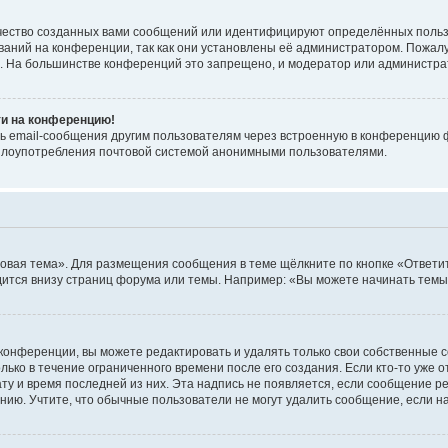
чество созданных вами сообщений или идентифицируют определённых польз
аний на конференции, так как они установлены её администратором. Пожал
е. На большинстве конференций это запрещено, и модератор или администра
ти на конференцию!
ь email-сообщения другим пользователям через встроенную в конференцию ф
ь злоупотребления почтовой системой анонимными пользователями.
овая тема». Для размещения сообщения в теме щёлкните по кнопке «Ответит
ится внизу страниц форума или темы. Например: «Вы можете начинать темы»
конференции, вы можете редактировать и удалять только свои собственные 
ько в течение ограниченного времени после его создания. Если кто-то уже 
дату и время последней из них. Эта надпись не появляется, если сообщение 
ию. Учтите, что обычные пользователи не могут удалить сообщение, если на 