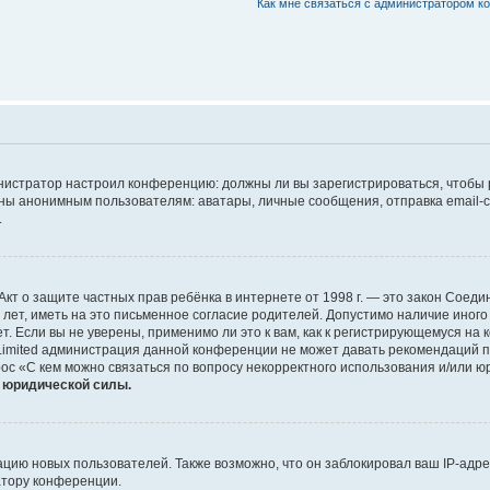
Как мне связаться с администратором 
дминистратор настроил конференцию: должны ли вы зарегистрироваться, чтобы
 анонимным пользователям: аватары, личные сообщения, отправка email-сооб
.
 или Акт о защите частных прав ребёнка в интернете от 1998 г. — это закон Со
т, иметь на это письменное согласие родителей. Допустимо наличие иного
 Если вы не уверены, применимо ли это к вам, как к регистрирующемуся на 
Limited администрация данной конференции не может давать рекомендаций 
ос «С кем можно связаться по вопросу некорректного использования и/или ю
т юридической силы.
ию новых пользователей. Также возможно, что он заблокировал ваш IP-адре
атору конференции.