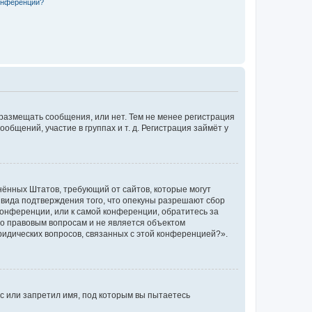
конференции?
 размещать сообщения, или нет. Тем не менее регистрация
щений, участие в группах и т. д. Регистрация займёт у
единённых Штатов, требующий от сайтов, которые могут
 вида подтверждения того, что опекуны разрешают сбор
конференции, или к самой конференции, обратитесь за
по правовым вопросам и не является объектом
ридических вопросов, связанных с этой конференцией?».
с или запретил имя, под которым вы пытаетесь