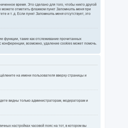
иченное время. Это сделано для того, чтобы никто другой
вы можете отметить флажком пункт
Запомнить меня
при
те и т. д. Если пункт
Запомнить меня
отсутствует, это
ие функции, такие как отслеживание прочитанных
 конференции, возможно, удаление cookies может помочь.
 щёлкните на имени пользователя вверху страницы и
будете видны только администраторам, модераторам и
личных настройках часовой пояс на тот, в котором вы