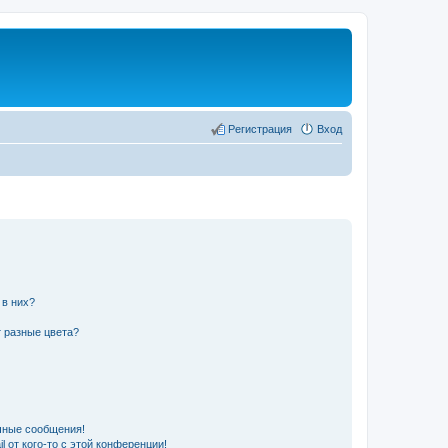
Регистрация
Вход
 в них?
 разные цвета?
чные сообщения!
 от кого-то с этой конференции!