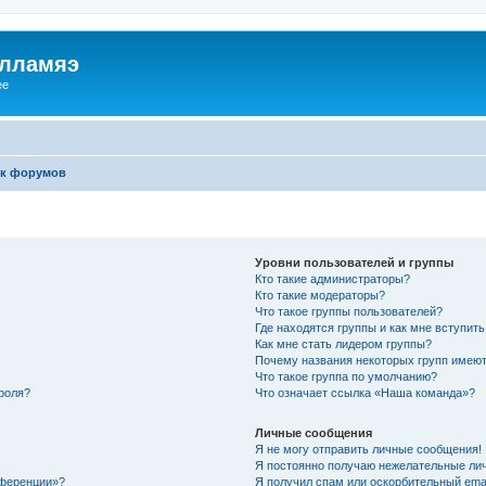
илламяэ
ee
к форумов
Уровни пользователей и группы
Кто такие администраторы?
Кто такие модераторы?
Что такое группы пользователей?
Где находятся группы и как мне вступить
Как мне стать лидером группы?
Почему названия некоторых групп имеют
Что такое группа по умолчанию?
роля?
Что означает ссылка «Наша команда»?
Личные сообщения
Я не могу отправить личные сообщения!
Я постоянно получаю нежелательные ли
нференции»?
Я получил спам или оскорбительный email