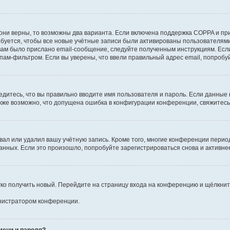
они верны, то возможны два варианта. Если включена поддержка COPPA и при 
уется, чтобы все новые учётные записи были активированы пользователями
ам было прислано email-сообщение, следуйте полученным инструкциям. Если
пам-фильтром. Если вы уверены, что ввели правильный адрес email, попробу
едитесь, что вы правильно вводите имя пользователя и пароль. Если данные
Также возможно, что допущена ошибка в конфигурации конференции, свяжитес
вал или удалил вашу учётную запись. Кроме того, многие конференции перио
ных. Если это произошло, попробуйте зарегистрироваться снова и активнее 
егко получить новый. Перейдите на страницу входа на конференцию и щёлкни
инистратором конференции.
мени и пароля?