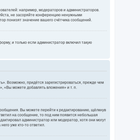
ователей: например, модераторов и администраторов.
уйста, не засоряйте конференцию ненужными
тор понизят значение вашего счётчика сообщений.
орму, и только если администратор включил такую
ь». Возможно, придётся зарегистрироваться, прежде чем
, «Вы можете добавлять вложения» и т. п.
сообщения. Вы можете перейти к редактированию, щёлкнув
ответил на сообщение, то под ним появится небольшая
редактировал администратор или модератор, хотя они могут
него уже кто-то ответил.