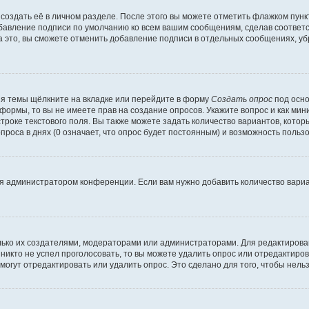
создать её в личном разделе. После этого вы можете отметить флажком пун
обавление подписи по умолчанию ко всем вашим сообщениям, сделав соотве
а это, вы сможете отменить добавление подписи в отдельных сообщениях, у
я темы щёлкните на вкладке или перейдите в форму
Создать опрос
под осно
 формы, то вы не имеете прав на создание опросов. Укажите вопрос и как ми
троке текстового поля. Вы также можете задать количество вариантов, котор
оса в днях (0 означает, что опрос будет постоянным) и возможность пользо
я администратором конференции. Если вам нужно добавить количество вари
только их создателями, модераторами или администраторами. Для редактиров
 никто не успел проголосовать, то вы можете удалить опрос или отредактиров
огут отредактировать или удалить опрос. Это сделано для того, чтобы нель