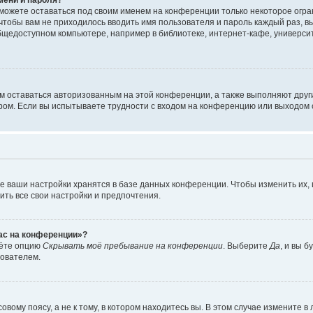
сможете оставаться под своим именем на конференции только некоторое огран
 чтобы вам не приходилось вводить имя пользователя и пароль каждый раз, 
щедоступном компьютере, например в библиотеке, интернет-кафе, университе
ам оставаться авторизованным на этой конференции, а также выполняют друг
ом. Если вы испытываете трудности с входом на конференцию или выходом с
е ваши настройки хранятся в базе данных конференции. Чтобы изменить их,
ить все свои настройки и предпочтения.
час на конференции»?
дёте опцию
Скрывать моё пребывание на конференции
. Выберите
Да
, и вы 
зователем.
вому поясу, а не к тому, в котором находитесь вы. В этом случае измените в 