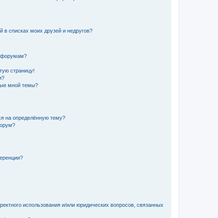
й в списках моих друзей и недругов?
и форумам?
стую страницу!
и?
ные мной темы?
ься на определённую тему?
форум?
ференции?
рректного использования и/или юридических вопросов, связанных