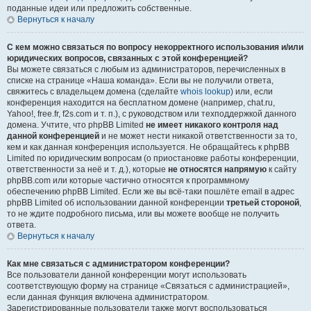
поданные идеи или предложить собственные.
Вернуться к началу
С кем можно связаться по вопросу некорректного использования и/или
юридических вопросов, связанных с этой конференцией?
Вы можете связаться с любым из администраторов, перечисленных в
списке на странице «Наша команда». Если вы не получили ответа,
свяжитесь с владельцем домена (сделайте
whois lookup
) или, если
конференция находится на бесплатном домене (например, chat.ru,
Yahoo!, free.fr, f2s.com и т. п.), с руководством или техподдержкой данного
домена. Учтите, что phpBB Limited
не имеет никакого контроля над
данной конференцией
и не может нести никакой ответственности за то,
кем и как данная конференция используется. Не обращайтесь к phpBB
Limited по юридическим вопросам (о приостановке работы конференции,
ответственности за неё и т. д.), которые
не относятся напрямую
к сайту
phpBB.com или которые частично относятся к программному
обеспечению phpBB Limited. Если же вы всё-таки пошлёте email в адрес
phpBB Limited об использовании данной конференции
третьей стороной
,
то не ждите подробного письма, или вы можете вообще не получить
ответа.
Вернуться к началу
Как мне связаться с администратором конференции?
Все пользователи данной конференции могут использовать
соответствующую форму на странице «Связаться с администрацией»,
если данная функция включена администратором.
Зарегистрированные пользователи также могут воспользоваться