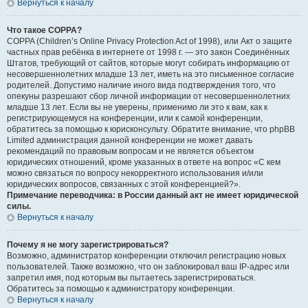
Вернуться к началу
Что такое COPPA?
COPPA (Children’s Online Privacy Protection Act of 1998), или Акт о защите
частных прав ребёнка в интернете от 1998 г. — это закон Соединённых
Штатов, требующий от сайтов, которые могут собирать информацию от
несовершеннолетних младше 13 лет, иметь на это письменное согласие
родителей. Допустимо наличие иного вида подтверждения того, что
опекуны разрешают сбор личной информации от несовершеннолетних
младше 13 лет. Если вы не уверены, применимо ли это к вам, как к
регистрирующемуся на конференции, или к самой конференции,
обратитесь за помощью к юрисконсульту. Обратите внимание, что phpBB
Limited администрация данной конференции не может давать
рекомендаций по правовым вопросам и не является объектом
юридических отношений, кроме указанных в ответе на вопрос «С кем
можно связаться по вопросу некорректного использования и/или
юридических вопросов, связанных с этой конференцией?».
Примечание переводчика: в России данный акт не имеет юридической
силы.
Вернуться к началу
Почему я не могу зарегистрироваться?
Возможно, администратор конференции отключил регистрацию новых
пользователей. Также возможно, что он заблокировал ваш IP-адрес или
запретил имя, под которым вы пытаетесь зарегистрироваться.
Обратитесь за помощью к администратору конференции.
Вернуться к началу