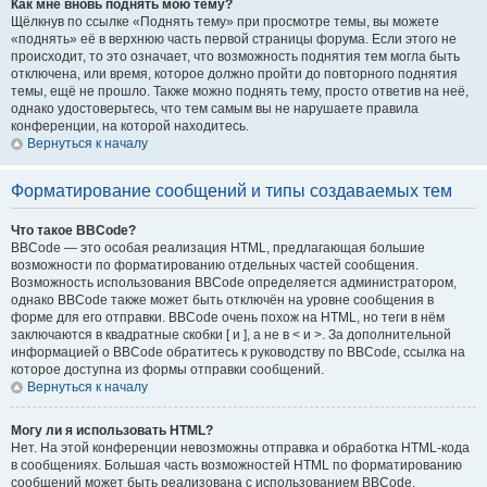
Как мне вновь поднять мою тему?
Щёлкнув по ссылке «Поднять тему» при просмотре темы, вы можете
«поднять» её в верхнюю часть первой страницы форума. Если этого не
происходит, то это означает, что возможность поднятия тем могла быть
отключена, или время, которое должно пройти до повторного поднятия
темы, ещё не прошло. Также можно поднять тему, просто ответив на неё,
однако удостоверьтесь, что тем самым вы не нарушаете правила
конференции, на которой находитесь.
Вернуться к началу
Форматирование сообщений и типы создаваемых тем
Что такое BBCode?
BBCode — это особая реализация HTML, предлагающая большие
возможности по форматированию отдельных частей сообщения.
Возможность использования BBCode определяется администратором,
однако BBCode также может быть отключён на уровне сообщения в
форме для его отправки. BBCode очень похож на HTML, но теги в нём
заключаются в квадратные скобки [ и ], а не в < и >. За дополнительной
информацией о BBCode обратитесь к руководству по BBCode, ссылка на
которое доступна из формы отправки сообщений.
Вернуться к началу
Могу ли я использовать HTML?
Нет. На этой конференции невозможны отправка и обработка HTML-кода
в сообщениях. Большая часть возможностей HTML по форматированию
сообщений может быть реализована с использованием BBCode.