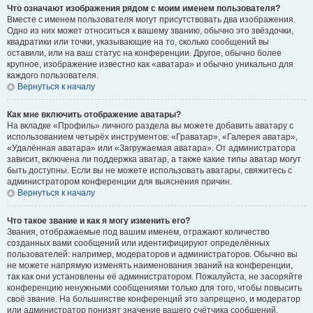
Что означают изображения рядом с моим именем пользователя?
Вместе с именем пользователя могут присутствовать два изображения.
Одно из них может относиться к вашему званию, обычно это звёздочки,
квадратики или точки, указывающие на то, сколько сообщений вы
оставили, или на ваш статус на конференции. Другое, обычно более
крупное, изображение известно как «аватара» и обычно уникально для
каждого пользователя.
Вернуться к началу
Как мне включить отображение аватары?
На вкладке «Профиль» личного раздела вы можете добавить аватару с
использованием четырёх инструментов: «Граватар», «Галерея аватар»,
«Удалённая аватара» или «Загружаемая аватара». От администратора
зависит, включена ли поддержка аватар, а также какие типы аватар могут
быть доступны. Если вы не можете использовать аватары, свяжитесь с
администратором конференции для выяснения причин.
Вернуться к началу
Что такое звание и как я могу изменить его?
Звания, отображаемые под вашим именем, отражают количество
созданных вами сообщений или идентифицируют определённых
пользователей: например, модераторов и администраторов. Обычно вы
не можете напрямую изменять наименования званий на конференции,
так как они установлены её администратором. Пожалуйста, не засоряйте
конференцию ненужными сообщениями только для того, чтобы повысить
своё звание. На большинстве конференций это запрещено, и модератор
или администратор понизят значение вашего счётчика сообщений.