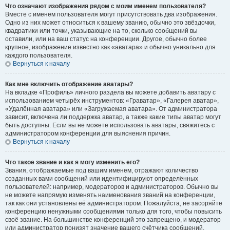
Что означают изображения рядом с моим именем пользователя?
Вместе с именем пользователя могут присутствовать два изображения.
Одно из них может относиться к вашему званию, обычно это звёздочки,
квадратики или точки, указывающие на то, сколько сообщений вы
оставили, или на ваш статус на конференции. Другое, обычно более
крупное, изображение известно как «аватара» и обычно уникально для
каждого пользователя.
Вернуться к началу
Как мне включить отображение аватары?
На вкладке «Профиль» личного раздела вы можете добавить аватару с
использованием четырёх инструментов: «Граватар», «Галерея аватар»,
«Удалённая аватара» или «Загружаемая аватара». От администратора
зависит, включена ли поддержка аватар, а также какие типы аватар могут
быть доступны. Если вы не можете использовать аватары, свяжитесь с
администратором конференции для выяснения причин.
Вернуться к началу
Что такое звание и как я могу изменить его?
Звания, отображаемые под вашим именем, отражают количество
созданных вами сообщений или идентифицируют определённых
пользователей: например, модераторов и администраторов. Обычно вы
не можете напрямую изменять наименования званий на конференции,
так как они установлены её администратором. Пожалуйста, не засоряйте
конференцию ненужными сообщениями только для того, чтобы повысить
своё звание. На большинстве конференций это запрещено, и модератор
или администратор понизят значение вашего счётчика сообщений.