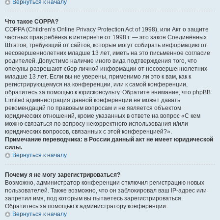
Вернуться к началу
Что такое COPPA?
COPPA (Children’s Online Privacy Protection Act of 1998), или Акт о защите
частных прав ребёнка в интернете от 1998 г. — это закон Соединённых
Штатов, требующий от сайтов, которые могут собирать информацию от
несовершеннолетних младше 13 лет, иметь на это письменное согласие
родителей. Допустимо наличие иного вида подтверждения того, что
опекуны разрешают сбор личной информации от несовершеннолетних
младше 13 лет. Если вы не уверены, применимо ли это к вам, как к
регистрирующемуся на конференции, или к самой конференции,
обратитесь за помощью к юрисконсульту. Обратите внимание, что phpBB
Limited администрация данной конференции не может давать
рекомендаций по правовым вопросам и не является объектом
юридических отношений, кроме указанных в ответе на вопрос «С кем
можно связаться по вопросу некорректного использования и/или
юридических вопросов, связанных с этой конференцией?».
Примечание переводчика: в России данный акт не имеет юридической
силы.
Вернуться к началу
Почему я не могу зарегистрироваться?
Возможно, администратор конференции отключил регистрацию новых
пользователей. Также возможно, что он заблокировал ваш IP-адрес или
запретил имя, под которым вы пытаетесь зарегистрироваться.
Обратитесь за помощью к администратору конференции.
Вернуться к началу