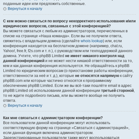
поданные идеи или предложить собственные.
Вернуться к началу
С кем можно связаться по вопросу некорректного использования и/или
юридических вопросов, связанных с этой конференцией?
Вы можете связаться с любым из администраторов, перечисленных в
списке на странице «Наша команда». Если вы не получили ответа,
свяжитесь с владельцем домена (сделайте
whois lookup
) или, если
конференция находится на бесплатном домене (например, chat.ru,
Yahoo!, free.fr, f2s.com и т. п.), с руководством или техподдержкой данного
домена. Учтите, что phpBB Limited
не имеет никакого контроля над
данной конференцией
и не может нести никакой ответственности за то,
кем и как данная конференция используется. Не обращайтесь к phpBB
Limited по юридическим вопросам (о приостановке работы конференции,
ответственности за неё и т. д.), которые
не относятся напрямую
к сайту
phpBB.com или которые частично относятся к программному
обеспечению phpBB Limited. Если же вы всё-таки пошлёте email в адрес
phpBB Limited об использовании данной конференции
третьей стороной
,
то не ждите подробного письма, или вы можете вообще не получить
ответа.
Вернуться к началу
Как мне связаться с администратором конференции?
Все пользователи данной конференции могут использовать
соответствующую форму на странице «Связаться с администрацией»,
если данная функция включена администратором.
Зарегистрированные пользователи также могут воспользоваться