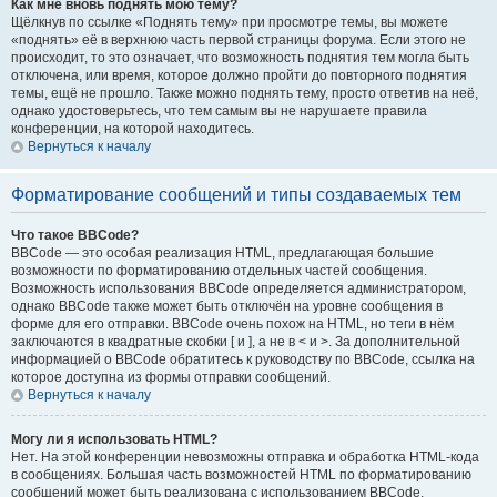
Как мне вновь поднять мою тему?
Щёлкнув по ссылке «Поднять тему» при просмотре темы, вы можете
«поднять» её в верхнюю часть первой страницы форума. Если этого не
происходит, то это означает, что возможность поднятия тем могла быть
отключена, или время, которое должно пройти до повторного поднятия
темы, ещё не прошло. Также можно поднять тему, просто ответив на неё,
однако удостоверьтесь, что тем самым вы не нарушаете правила
конференции, на которой находитесь.
Вернуться к началу
Форматирование сообщений и типы создаваемых тем
Что такое BBCode?
BBCode — это особая реализация HTML, предлагающая большие
возможности по форматированию отдельных частей сообщения.
Возможность использования BBCode определяется администратором,
однако BBCode также может быть отключён на уровне сообщения в
форме для его отправки. BBCode очень похож на HTML, но теги в нём
заключаются в квадратные скобки [ и ], а не в < и >. За дополнительной
информацией о BBCode обратитесь к руководству по BBCode, ссылка на
которое доступна из формы отправки сообщений.
Вернуться к началу
Могу ли я использовать HTML?
Нет. На этой конференции невозможны отправка и обработка HTML-кода
в сообщениях. Большая часть возможностей HTML по форматированию
сообщений может быть реализована с использованием BBCode.