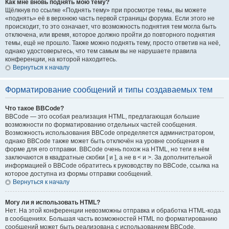
Как мне вновь поднять мою тему?
Щёлкнув по ссылке «Поднять тему» при просмотре темы, вы можете
«поднять» её в верхнюю часть первой страницы форума. Если этого не
происходит, то это означает, что возможность поднятия тем могла быть
отключена, или время, которое должно пройти до повторного поднятия
темы, ещё не прошло. Также можно поднять тему, просто ответив на неё,
однако удостоверьтесь, что тем самым вы не нарушаете правила
конференции, на которой находитесь.
Вернуться к началу
Форматирование сообщений и типы создаваемых тем
Что такое BBCode?
BBCode — это особая реализация HTML, предлагающая большие
возможности по форматированию отдельных частей сообщения.
Возможность использования BBCode определяется администратором,
однако BBCode также может быть отключён на уровне сообщения в
форме для его отправки. BBCode очень похож на HTML, но теги в нём
заключаются в квадратные скобки [ и ], а не в < и >. За дополнительной
информацией о BBCode обратитесь к руководству по BBCode, ссылка на
которое доступна из формы отправки сообщений.
Вернуться к началу
Могу ли я использовать HTML?
Нет. На этой конференции невозможны отправка и обработка HTML-кода
в сообщениях. Большая часть возможностей HTML по форматированию
сообщений может быть реализована с использованием BBCode.