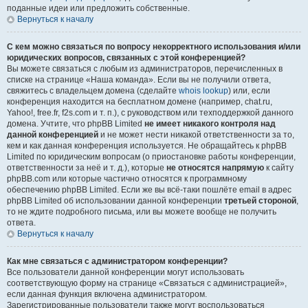
поданные идеи или предложить собственные.
Вернуться к началу
С кем можно связаться по вопросу некорректного использования и/или
юридических вопросов, связанных с этой конференцией?
Вы можете связаться с любым из администраторов, перечисленных в
списке на странице «Наша команда». Если вы не получили ответа,
свяжитесь с владельцем домена (сделайте
whois lookup
) или, если
конференция находится на бесплатном домене (например, chat.ru,
Yahoo!, free.fr, f2s.com и т. п.), с руководством или техподдержкой данного
домена. Учтите, что phpBB Limited
не имеет никакого контроля над
данной конференцией
и не может нести никакой ответственности за то,
кем и как данная конференция используется. Не обращайтесь к phpBB
Limited по юридическим вопросам (о приостановке работы конференции,
ответственности за неё и т. д.), которые
не относятся напрямую
к сайту
phpBB.com или которые частично относятся к программному
обеспечению phpBB Limited. Если же вы всё-таки пошлёте email в адрес
phpBB Limited об использовании данной конференции
третьей стороной
,
то не ждите подробного письма, или вы можете вообще не получить
ответа.
Вернуться к началу
Как мне связаться с администратором конференции?
Все пользователи данной конференции могут использовать
соответствующую форму на странице «Связаться с администрацией»,
если данная функция включена администратором.
Зарегистрированные пользователи также могут воспользоваться