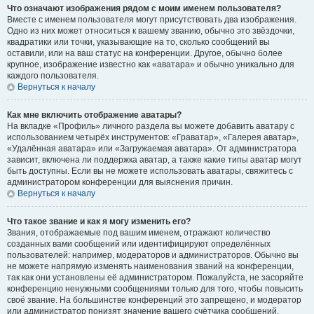
Что означают изображения рядом с моим именем пользователя?
Вместе с именем пользователя могут присутствовать два изображения.
Одно из них может относиться к вашему званию, обычно это звёздочки,
квадратики или точки, указывающие на то, сколько сообщений вы
оставили, или на ваш статус на конференции. Другое, обычно более
крупное, изображение известно как «аватара» и обычно уникально для
каждого пользователя.
Вернуться к началу
Как мне включить отображение аватары?
На вкладке «Профиль» личного раздела вы можете добавить аватару с
использованием четырёх инструментов: «Граватар», «Галерея аватар»,
«Удалённая аватара» или «Загружаемая аватара». От администратора
зависит, включена ли поддержка аватар, а также какие типы аватар могут
быть доступны. Если вы не можете использовать аватары, свяжитесь с
администратором конференции для выяснения причин.
Вернуться к началу
Что такое звание и как я могу изменить его?
Звания, отображаемые под вашим именем, отражают количество
созданных вами сообщений или идентифицируют определённых
пользователей: например, модераторов и администраторов. Обычно вы
не можете напрямую изменять наименования званий на конференции,
так как они установлены её администратором. Пожалуйста, не засоряйте
конференцию ненужными сообщениями только для того, чтобы повысить
своё звание. На большинстве конференций это запрещено, и модератор
или администратор понизят значение вашего счётчика сообщений.