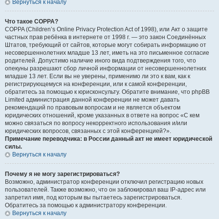
Вернуться к началу
Что такое COPPA?
COPPA (Children’s Online Privacy Protection Act of 1998), или Акт о защите
частных прав ребёнка в интернете от 1998 г. — это закон Соединённых
Штатов, требующий от сайтов, которые могут собирать информацию от
несовершеннолетних младше 13 лет, иметь на это письменное согласие
родителей. Допустимо наличие иного вида подтверждения того, что
опекуны разрешают сбор личной информации от несовершеннолетних
младше 13 лет. Если вы не уверены, применимо ли это к вам, как к
регистрирующемуся на конференции, или к самой конференции,
обратитесь за помощью к юрисконсульту. Обратите внимание, что phpBB
Limited администрация данной конференции не может давать
рекомендаций по правовым вопросам и не является объектом
юридических отношений, кроме указанных в ответе на вопрос «С кем
можно связаться по вопросу некорректного использования и/или
юридических вопросов, связанных с этой конференцией?».
Примечание переводчика: в России данный акт не имеет юридической
силы.
Вернуться к началу
Почему я не могу зарегистрироваться?
Возможно, администратор конференции отключил регистрацию новых
пользователей. Также возможно, что он заблокировал ваш IP-адрес или
запретил имя, под которым вы пытаетесь зарегистрироваться.
Обратитесь за помощью к администратору конференции.
Вернуться к началу