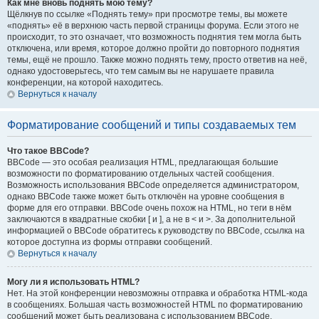
Как мне вновь поднять мою тему?
Щёлкнув по ссылке «Поднять тему» при просмотре темы, вы можете
«поднять» её в верхнюю часть первой страницы форума. Если этого не
происходит, то это означает, что возможность поднятия тем могла быть
отключена, или время, которое должно пройти до повторного поднятия
темы, ещё не прошло. Также можно поднять тему, просто ответив на неё,
однако удостоверьтесь, что тем самым вы не нарушаете правила
конференции, на которой находитесь.
Вернуться к началу
Форматирование сообщений и типы создаваемых тем
Что такое BBCode?
BBCode — это особая реализация HTML, предлагающая большие
возможности по форматированию отдельных частей сообщения.
Возможность использования BBCode определяется администратором,
однако BBCode также может быть отключён на уровне сообщения в
форме для его отправки. BBCode очень похож на HTML, но теги в нём
заключаются в квадратные скобки [ и ], а не в < и >. За дополнительной
информацией о BBCode обратитесь к руководству по BBCode, ссылка на
которое доступна из формы отправки сообщений.
Вернуться к началу
Могу ли я использовать HTML?
Нет. На этой конференции невозможны отправка и обработка HTML-кода
в сообщениях. Большая часть возможностей HTML по форматированию
сообщений может быть реализована с использованием BBCode.