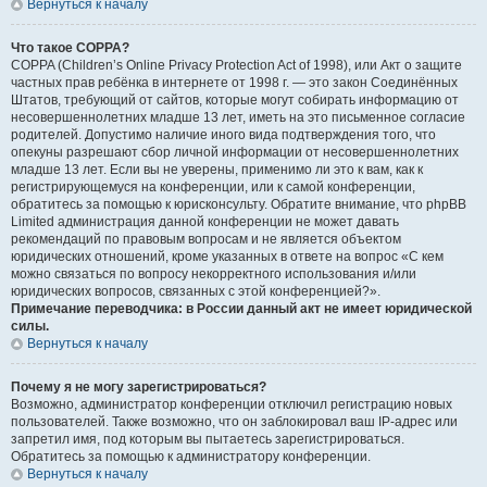
Вернуться к началу
Что такое COPPA?
COPPA (Children’s Online Privacy Protection Act of 1998), или Акт о защите
частных прав ребёнка в интернете от 1998 г. — это закон Соединённых
Штатов, требующий от сайтов, которые могут собирать информацию от
несовершеннолетних младше 13 лет, иметь на это письменное согласие
родителей. Допустимо наличие иного вида подтверждения того, что
опекуны разрешают сбор личной информации от несовершеннолетних
младше 13 лет. Если вы не уверены, применимо ли это к вам, как к
регистрирующемуся на конференции, или к самой конференции,
обратитесь за помощью к юрисконсульту. Обратите внимание, что phpBB
Limited администрация данной конференции не может давать
рекомендаций по правовым вопросам и не является объектом
юридических отношений, кроме указанных в ответе на вопрос «С кем
можно связаться по вопросу некорректного использования и/или
юридических вопросов, связанных с этой конференцией?».
Примечание переводчика: в России данный акт не имеет юридической
силы.
Вернуться к началу
Почему я не могу зарегистрироваться?
Возможно, администратор конференции отключил регистрацию новых
пользователей. Также возможно, что он заблокировал ваш IP-адрес или
запретил имя, под которым вы пытаетесь зарегистрироваться.
Обратитесь за помощью к администратору конференции.
Вернуться к началу