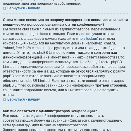
поданные идеи или предложить собственные.
Вернуться к началу
С кем можно связаться по вопросу некорректного использования и/или
юридических вопросов, связанных с этой конференцией?
Вы можете связаться с любым из администраторов, перечисленных в
списке на странице «Наша команда». Если вы не получили ответа,
свяжитесь с владельцем домена (сделайте
whois lookup
) или, если
конференция находится на бесплатном домене (например, chat.ru,
Yahoo!, free.fr, f2s.com и т. п.), с руководством или техподдержкой данного
домена. Учтите, что phpBB Limited
не имеет никакого контроля над
данной конференцией
и не может нести никакой ответственности за то,
кем и как данная конференция используется. Не обращайтесь к phpBB
Limited по юридическим вопросам (о приостановке работы конференции,
ответственности за неё и т. д.), которые
не относятся напрямую
к сайту
phpBB.com или которые частично относятся к программному
обеспечению phpBB Limited. Если же вы всё-таки пошлёте email в адрес
phpBB Limited об использовании данной конференции
третьей стороной
,
то не ждите подробного письма, или вы можете вообще не получить
ответа.
Вернуться к началу
Как мне связаться с администратором конференции?
Все пользователи данной конференции могут использовать
соответствующую форму на странице «Связаться с администрацией»,
если данная функция включена администратором.
Зарегистрированные пользователи также могут воспользоваться