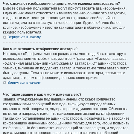
Что означают изображения рядом с моим именем пользователя?
Вместе с именем пользователя могут присутствовать два изображения.
Одно из них может относиться к вашему званию, обычно это звёздочки,
квадратики или точки, указывающие на то, сколько сообщений вы
оставили, или на ваш статус на конференции. Другое, обычно более
крупное, изображение известно как «аватара» и обычно уникально для
каждого пользователя.
Вернуться к началу
Как мне включить отображение аватары?
На вкладке «Профиль» личного раздела вы можете добавить аватару с
использованием четырёх инструментов: «Граватар», «Галерея аватар»,
«Удалённая аватара» или «Загружаемая аватара». От администратора
зависит, включена ли поддержка аватар, а также какие типы аватар могут
быть доступны. Если вы не можете использовать аватары, свяжитесь с
администратором конференции для выяснения причин.
Вернуться к началу
Что такое звание и как я могу изменить его?
Звания, отображаемые под вашим именем, отражают количество
созданных вами сообщений или идентифицируют определённых
пользователей: например, модераторов и администраторов. Обычно вы
не можете напрямую изменять наименования званий на конференции,
так как они установлены её администратором. Пожалуйста, не засоряйте
конференцию ненужными сообщениями только для того, чтобы повысить
своё звание. На большинстве конференций это запрещено, и модератор
или администратор понизят значение вашего счётчика сообщений.