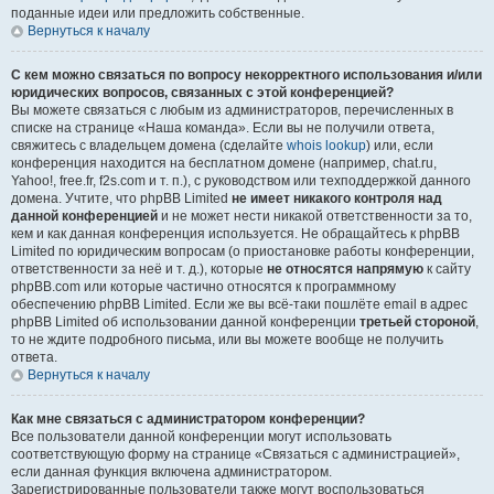
поданные идеи или предложить собственные.
Вернуться к началу
С кем можно связаться по вопросу некорректного использования и/или
юридических вопросов, связанных с этой конференцией?
Вы можете связаться с любым из администраторов, перечисленных в
списке на странице «Наша команда». Если вы не получили ответа,
свяжитесь с владельцем домена (сделайте
whois lookup
) или, если
конференция находится на бесплатном домене (например, chat.ru,
Yahoo!, free.fr, f2s.com и т. п.), с руководством или техподдержкой данного
домена. Учтите, что phpBB Limited
не имеет никакого контроля над
данной конференцией
и не может нести никакой ответственности за то,
кем и как данная конференция используется. Не обращайтесь к phpBB
Limited по юридическим вопросам (о приостановке работы конференции,
ответственности за неё и т. д.), которые
не относятся напрямую
к сайту
phpBB.com или которые частично относятся к программному
обеспечению phpBB Limited. Если же вы всё-таки пошлёте email в адрес
phpBB Limited об использовании данной конференции
третьей стороной
,
то не ждите подробного письма, или вы можете вообще не получить
ответа.
Вернуться к началу
Как мне связаться с администратором конференции?
Все пользователи данной конференции могут использовать
соответствующую форму на странице «Связаться с администрацией»,
если данная функция включена администратором.
Зарегистрированные пользователи также могут воспользоваться