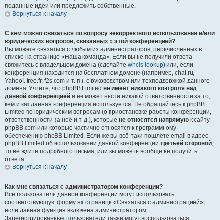
поданные идеи или предложить собственные.
Вернуться к началу
С кем можно связаться по вопросу некорректного использования и/или
юридических вопросов, связанных с этой конференцией?
Вы можете связаться с любым из администраторов, перечисленных в
списке на странице «Наша команда». Если вы не получили ответа,
свяжитесь с владельцем домена (сделайте
whois lookup
) или, если
конференция находится на бесплатном домене (например, chat.ru,
Yahoo!, free.fr, f2s.com и т. п.), с руководством или техподдержкой данного
домена. Учтите, что phpBB Limited
не имеет никакого контроля над
данной конференцией
и не может нести никакой ответственности за то,
кем и как данная конференция используется. Не обращайтесь к phpBB
Limited по юридическим вопросам (о приостановке работы конференции,
ответственности за неё и т. д.), которые
не относятся напрямую
к сайту
phpBB.com или которые частично относятся к программному
обеспечению phpBB Limited. Если же вы всё-таки пошлёте email в адрес
phpBB Limited об использовании данной конференции
третьей стороной
,
то не ждите подробного письма, или вы можете вообще не получить
ответа.
Вернуться к началу
Как мне связаться с администратором конференции?
Все пользователи данной конференции могут использовать
соответствующую форму на странице «Связаться с администрацией»,
если данная функция включена администратором.
Зарегистрированные пользователи также могут воспользоваться