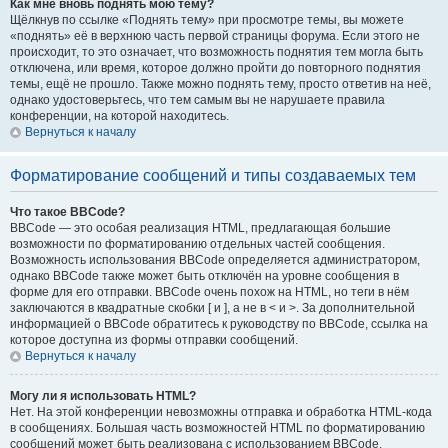
Как мне вновь поднять мою тему?
Щёлкнув по ссылке «Поднять тему» при просмотре темы, вы можете
«поднять» её в верхнюю часть первой страницы форума. Если этого не
происходит, то это означает, что возможность поднятия тем могла быть
отключена, или время, которое должно пройти до повторного поднятия
темы, ещё не прошло. Также можно поднять тему, просто ответив на неё,
однако удостоверьтесь, что тем самым вы не нарушаете правила
конференции, на которой находитесь.
Вернуться к началу
Форматирование сообщений и типы создаваемых тем
Что такое BBCode?
BBCode — это особая реализация HTML, предлагающая большие
возможности по форматированию отдельных частей сообщения.
Возможность использования BBCode определяется администратором,
однако BBCode также может быть отключён на уровне сообщения в
форме для его отправки. BBCode очень похож на HTML, но теги в нём
заключаются в квадратные скобки [ и ], а не в < и >. За дополнительной
информацией о BBCode обратитесь к руководству по BBCode, ссылка на
которое доступна из формы отправки сообщений.
Вернуться к началу
Могу ли я использовать HTML?
Нет. На этой конференции невозможны отправка и обработка HTML-кода
в сообщениях. Большая часть возможностей HTML по форматированию
сообщений может быть реализована с использованием BBCode.