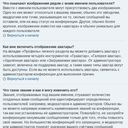
Что означают изображения рядом с моим именем пользователя?
Вместе с именем пользователя могут присутствовать два изображения.
Одно из них может относиться к вашему званию, обычно это звёздочки,
квадратики или точки, указывающие на то, сколько сообщений вы
оставили, или на ваш статус на конференции. Другое, обычно более
крупное, изображение известно как «аватара» и обычно уникально для
каждого пользователя.
Вернуться к началу
Как мне включить отображение аватары?
На вкладке «Профиль» личного раздела вы можете добавить аватару с
использованием четырёх инструментов: «Граватар», «Галерея аватар»,
«Удалённая аватара» или «Загружаемая аватара». От администратора
зависит, включена ли поддержка аватар, а также какие типы аватар могут
быть доступны. Если вы не можете использовать аватары, свяжитесь с
администратором конференции для выяснения причин.
Вернуться к началу
Что такое звание и как я могу изменить его?
Звания, отображаемые под вашим именем, отражают количество
созданных вами сообщений или идентифицируют определённых
пользователей: например, модераторов и администраторов. Обычно вы
не можете напрямую изменять наименования званий на конференции,
так как они установлены её администратором. Пожалуйста, не засоряйте
конференцию ненужными сообщениями только для того, чтобы повысить
своё звание. На большинстве конференций это запрещено, и модератор
или администратор понизят значение вашего счётчика сообщений.