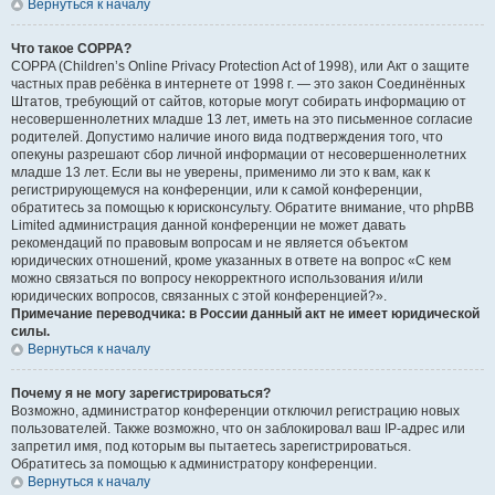
Вернуться к началу
Что такое COPPA?
COPPA (Children’s Online Privacy Protection Act of 1998), или Акт о защите
частных прав ребёнка в интернете от 1998 г. — это закон Соединённых
Штатов, требующий от сайтов, которые могут собирать информацию от
несовершеннолетних младше 13 лет, иметь на это письменное согласие
родителей. Допустимо наличие иного вида подтверждения того, что
опекуны разрешают сбор личной информации от несовершеннолетних
младше 13 лет. Если вы не уверены, применимо ли это к вам, как к
регистрирующемуся на конференции, или к самой конференции,
обратитесь за помощью к юрисконсульту. Обратите внимание, что phpBB
Limited администрация данной конференции не может давать
рекомендаций по правовым вопросам и не является объектом
юридических отношений, кроме указанных в ответе на вопрос «С кем
можно связаться по вопросу некорректного использования и/или
юридических вопросов, связанных с этой конференцией?».
Примечание переводчика: в России данный акт не имеет юридической
силы.
Вернуться к началу
Почему я не могу зарегистрироваться?
Возможно, администратор конференции отключил регистрацию новых
пользователей. Также возможно, что он заблокировал ваш IP-адрес или
запретил имя, под которым вы пытаетесь зарегистрироваться.
Обратитесь за помощью к администратору конференции.
Вернуться к началу