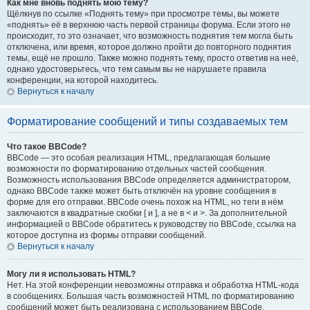
Как мне вновь поднять мою тему?
Щёлкнув по ссылке «Поднять тему» при просмотре темы, вы можете
«поднять» её в верхнюю часть первой страницы форума. Если этого не
происходит, то это означает, что возможность поднятия тем могла быть
отключена, или время, которое должно пройти до повторного поднятия
темы, ещё не прошло. Также можно поднять тему, просто ответив на неё,
однако удостоверьтесь, что тем самым вы не нарушаете правила
конференции, на которой находитесь.
Вернуться к началу
Форматирование сообщений и типы создаваемых тем
Что такое BBCode?
BBCode — это особая реализация HTML, предлагающая большие
возможности по форматированию отдельных частей сообщения.
Возможность использования BBCode определяется администратором,
однако BBCode также может быть отключён на уровне сообщения в
форме для его отправки. BBCode очень похож на HTML, но теги в нём
заключаются в квадратные скобки [ и ], а не в < и >. За дополнительной
информацией о BBCode обратитесь к руководству по BBCode, ссылка на
которое доступна из формы отправки сообщений.
Вернуться к началу
Могу ли я использовать HTML?
Нет. На этой конференции невозможны отправка и обработка HTML-кода
в сообщениях. Большая часть возможностей HTML по форматированию
сообщений может быть реализована с использованием BBCode.