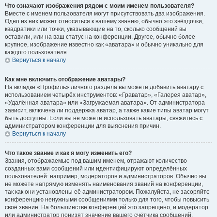
Что означают изображения рядом с моим именем пользователя?
Вместе с именем пользователя могут присутствовать два изображения.
Одно из них может относиться к вашему званию, обычно это звёздочки,
квадратики или точки, указывающие на то, сколько сообщений вы
оставили, или на ваш статус на конференции. Другое, обычно более
крупное, изображение известно как «аватара» и обычно уникально для
каждого пользователя.
Вернуться к началу
Как мне включить отображение аватары?
На вкладке «Профиль» личного раздела вы можете добавить аватару с
использованием четырёх инструментов: «Граватар», «Галерея аватар»,
«Удалённая аватара» или «Загружаемая аватара». От администратора
зависит, включена ли поддержка аватар, а также какие типы аватар могут
быть доступны. Если вы не можете использовать аватары, свяжитесь с
администратором конференции для выяснения причин.
Вернуться к началу
Что такое звание и как я могу изменить его?
Звания, отображаемые под вашим именем, отражают количество
созданных вами сообщений или идентифицируют определённых
пользователей: например, модераторов и администраторов. Обычно вы
не можете напрямую изменять наименования званий на конференции,
так как они установлены её администратором. Пожалуйста, не засоряйте
конференцию ненужными сообщениями только для того, чтобы повысить
своё звание. На большинстве конференций это запрещено, и модератор
или администратор понизят значение вашего счётчика сообщений.