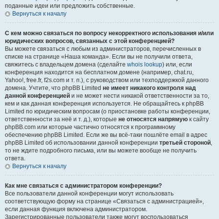
поданные идеи или предложить собственные.
Вернуться к началу
С кем можно связаться по вопросу некорректного использования и/или
юридических вопросов, связанных с этой конференцией?
Вы можете связаться с любым из администраторов, перечисленных в
списке на странице «Наша команда». Если вы не получили ответа,
свяжитесь с владельцем домена (сделайте
whois lookup
) или, если
конференция находится на бесплатном домене (например, chat.ru,
Yahoo!, free.fr, f2s.com и т. п.), с руководством или техподдержкой данного
домена. Учтите, что phpBB Limited
не имеет никакого контроля над
данной конференцией
и не может нести никакой ответственности за то,
кем и как данная конференция используется. Не обращайтесь к phpBB
Limited по юридическим вопросам (о приостановке работы конференции,
ответственности за неё и т. д.), которые
не относятся напрямую
к сайту
phpBB.com или которые частично относятся к программному
обеспечению phpBB Limited. Если же вы всё-таки пошлёте email в адрес
phpBB Limited об использовании данной конференции
третьей стороной
,
то не ждите подробного письма, или вы можете вообще не получить
ответа.
Вернуться к началу
Как мне связаться с администратором конференции?
Все пользователи данной конференции могут использовать
соответствующую форму на странице «Связаться с администрацией»,
если данная функция включена администратором.
Зарегистрированные пользователи также могут воспользоваться