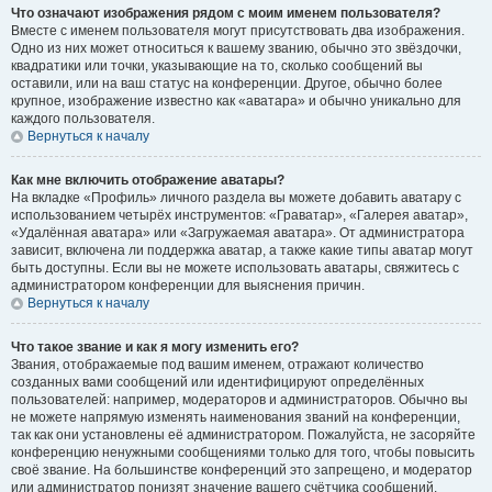
Что означают изображения рядом с моим именем пользователя?
Вместе с именем пользователя могут присутствовать два изображения.
Одно из них может относиться к вашему званию, обычно это звёздочки,
квадратики или точки, указывающие на то, сколько сообщений вы
оставили, или на ваш статус на конференции. Другое, обычно более
крупное, изображение известно как «аватара» и обычно уникально для
каждого пользователя.
Вернуться к началу
Как мне включить отображение аватары?
На вкладке «Профиль» личного раздела вы можете добавить аватару с
использованием четырёх инструментов: «Граватар», «Галерея аватар»,
«Удалённая аватара» или «Загружаемая аватара». От администратора
зависит, включена ли поддержка аватар, а также какие типы аватар могут
быть доступны. Если вы не можете использовать аватары, свяжитесь с
администратором конференции для выяснения причин.
Вернуться к началу
Что такое звание и как я могу изменить его?
Звания, отображаемые под вашим именем, отражают количество
созданных вами сообщений или идентифицируют определённых
пользователей: например, модераторов и администраторов. Обычно вы
не можете напрямую изменять наименования званий на конференции,
так как они установлены её администратором. Пожалуйста, не засоряйте
конференцию ненужными сообщениями только для того, чтобы повысить
своё звание. На большинстве конференций это запрещено, и модератор
или администратор понизят значение вашего счётчика сообщений.