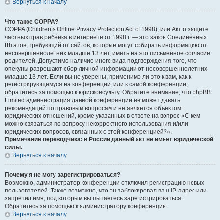
Вернуться к началу
Что такое COPPA?
COPPA (Children’s Online Privacy Protection Act of 1998), или Акт о защите
частных прав ребёнка в интернете от 1998 г. — это закон Соединённых
Штатов, требующий от сайтов, которые могут собирать информацию от
несовершеннолетних младше 13 лет, иметь на это письменное согласие
родителей. Допустимо наличие иного вида подтверждения того, что
опекуны разрешают сбор личной информации от несовершеннолетних
младше 13 лет. Если вы не уверены, применимо ли это к вам, как к
регистрирующемуся на конференции, или к самой конференции,
обратитесь за помощью к юрисконсульту. Обратите внимание, что phpBB
Limited администрация данной конференции не может давать
рекомендаций по правовым вопросам и не является объектом
юридических отношений, кроме указанных в ответе на вопрос «С кем
можно связаться по вопросу некорректного использования и/или
юридических вопросов, связанных с этой конференцией?».
Примечание переводчика: в России данный акт не имеет юридической
силы.
Вернуться к началу
Почему я не могу зарегистрироваться?
Возможно, администратор конференции отключил регистрацию новых
пользователей. Также возможно, что он заблокировал ваш IP-адрес или
запретил имя, под которым вы пытаетесь зарегистрироваться.
Обратитесь за помощью к администратору конференции.
Вернуться к началу