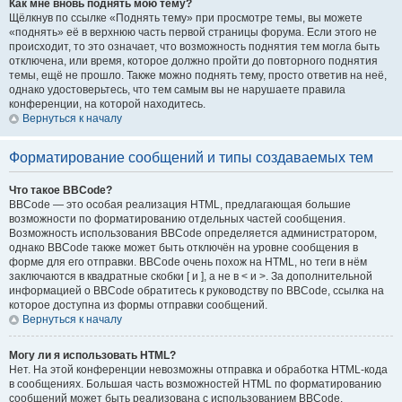
Как мне вновь поднять мою тему?
Щёлкнув по ссылке «Поднять тему» при просмотре темы, вы можете
«поднять» её в верхнюю часть первой страницы форума. Если этого не
происходит, то это означает, что возможность поднятия тем могла быть
отключена, или время, которое должно пройти до повторного поднятия
темы, ещё не прошло. Также можно поднять тему, просто ответив на неё,
однако удостоверьтесь, что тем самым вы не нарушаете правила
конференции, на которой находитесь.
Вернуться к началу
Форматирование сообщений и типы создаваемых тем
Что такое BBCode?
BBCode — это особая реализация HTML, предлагающая большие
возможности по форматированию отдельных частей сообщения.
Возможность использования BBCode определяется администратором,
однако BBCode также может быть отключён на уровне сообщения в
форме для его отправки. BBCode очень похож на HTML, но теги в нём
заключаются в квадратные скобки [ и ], а не в < и >. За дополнительной
информацией о BBCode обратитесь к руководству по BBCode, ссылка на
которое доступна из формы отправки сообщений.
Вернуться к началу
Могу ли я использовать HTML?
Нет. На этой конференции невозможны отправка и обработка HTML-кода
в сообщениях. Большая часть возможностей HTML по форматированию
сообщений может быть реализована с использованием BBCode.