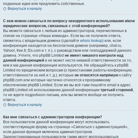
поданные идеи или предложить собственные.
Вернуться к началу
С кем можно связаться по вопросу некорректного использования и/или
юридических вопросов, связанных с этой конференцией?
Вы можете связаться с любым из администраторов, перечисленных в
списке на странице «Наша команда». Если вы не получили ответа,
свяжитесь с владельцем домена (сделайте
whois lookup
) или, если
конференция находится на бесплатном домене (например, chat.ru,
Yahoo!, free.fr, f2s.com и т. п.), с руководством или техподдержкой данного
домена. Учтите, что phpBB Limited
не имеет никакого контроля над
данной конференцией
и не может нести никакой ответственности за то,
кем и как данная конференция используется. Не обращайтесь к phpBB
Limited по юридическим вопросам (о приостановке работы конференции,
ответственности за неё и т. д.), которые
не относятся напрямую
к сайту
phpBB.com или которые частично относятся к программному
обеспечению phpBB Limited. Если же вы всё-таки пошлёте email в адрес
phpBB Limited об использовании данной конференции
третьей стороной
,
то не ждите подробного письма, или вы можете вообще не получить
ответа.
Вернуться к началу
Как мне связаться с администратором конференции?
Все пользователи данной конференции могут использовать
соответствующую форму на странице «Связаться с администрацией»,
если данная функция включена администратором.
Зарегистрированные пользователи также могут воспользоваться