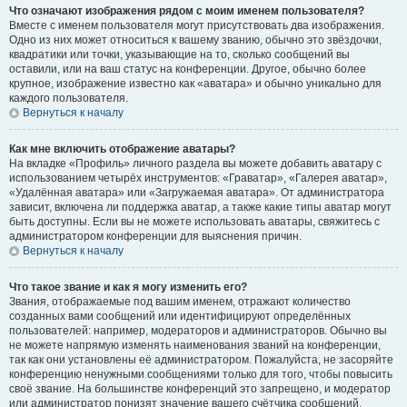
Что означают изображения рядом с моим именем пользователя?
Вместе с именем пользователя могут присутствовать два изображения.
Одно из них может относиться к вашему званию, обычно это звёздочки,
квадратики или точки, указывающие на то, сколько сообщений вы
оставили, или на ваш статус на конференции. Другое, обычно более
крупное, изображение известно как «аватара» и обычно уникально для
каждого пользователя.
Вернуться к началу
Как мне включить отображение аватары?
На вкладке «Профиль» личного раздела вы можете добавить аватару с
использованием четырёх инструментов: «Граватар», «Галерея аватар»,
«Удалённая аватара» или «Загружаемая аватара». От администратора
зависит, включена ли поддержка аватар, а также какие типы аватар могут
быть доступны. Если вы не можете использовать аватары, свяжитесь с
администратором конференции для выяснения причин.
Вернуться к началу
Что такое звание и как я могу изменить его?
Звания, отображаемые под вашим именем, отражают количество
созданных вами сообщений или идентифицируют определённых
пользователей: например, модераторов и администраторов. Обычно вы
не можете напрямую изменять наименования званий на конференции,
так как они установлены её администратором. Пожалуйста, не засоряйте
конференцию ненужными сообщениями только для того, чтобы повысить
своё звание. На большинстве конференций это запрещено, и модератор
или администратор понизят значение вашего счётчика сообщений.