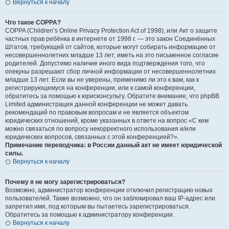
Вернуться к началу
Что такое COPPA?
COPPA (Children’s Online Privacy Protection Act of 1998), или Акт о защите
частных прав ребёнка в интернете от 1998 г. — это закон Соединённых
Штатов, требующий от сайтов, которые могут собирать информацию от
несовершеннолетних младше 13 лет, иметь на это письменное согласие
родителей. Допустимо наличие иного вида подтверждения того, что
опекуны разрешают сбор личной информации от несовершеннолетних
младше 13 лет. Если вы не уверены, применимо ли это к вам, как к
регистрирующемуся на конференции, или к самой конференции,
обратитесь за помощью к юрисконсульту. Обратите внимание, что phpBB
Limited администрация данной конференции не может давать
рекомендаций по правовым вопросам и не является объектом
юридических отношений, кроме указанных в ответе на вопрос «С кем
можно связаться по вопросу некорректного использования и/или
юридических вопросов, связанных с этой конференцией?».
Примечание переводчика: в России данный акт не имеет юридической
силы.
Вернуться к началу
Почему я не могу зарегистрироваться?
Возможно, администратор конференции отключил регистрацию новых
пользователей. Также возможно, что он заблокировал ваш IP-адрес или
запретил имя, под которым вы пытаетесь зарегистрироваться.
Обратитесь за помощью к администратору конференции.
Вернуться к началу