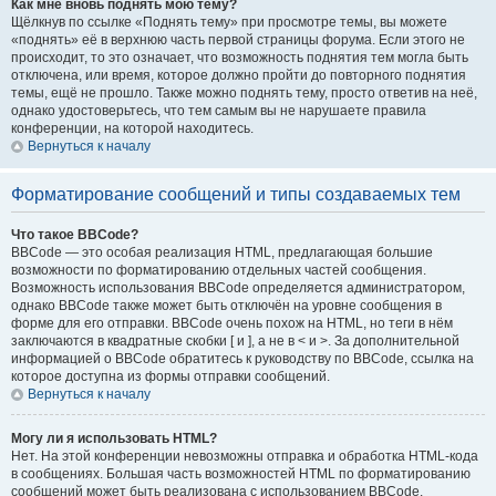
Как мне вновь поднять мою тему?
Щёлкнув по ссылке «Поднять тему» при просмотре темы, вы можете
«поднять» её в верхнюю часть первой страницы форума. Если этого не
происходит, то это означает, что возможность поднятия тем могла быть
отключена, или время, которое должно пройти до повторного поднятия
темы, ещё не прошло. Также можно поднять тему, просто ответив на неё,
однако удостоверьтесь, что тем самым вы не нарушаете правила
конференции, на которой находитесь.
Вернуться к началу
Форматирование сообщений и типы создаваемых тем
Что такое BBCode?
BBCode — это особая реализация HTML, предлагающая большие
возможности по форматированию отдельных частей сообщения.
Возможность использования BBCode определяется администратором,
однако BBCode также может быть отключён на уровне сообщения в
форме для его отправки. BBCode очень похож на HTML, но теги в нём
заключаются в квадратные скобки [ и ], а не в < и >. За дополнительной
информацией о BBCode обратитесь к руководству по BBCode, ссылка на
которое доступна из формы отправки сообщений.
Вернуться к началу
Могу ли я использовать HTML?
Нет. На этой конференции невозможны отправка и обработка HTML-кода
в сообщениях. Большая часть возможностей HTML по форматированию
сообщений может быть реализована с использованием BBCode.