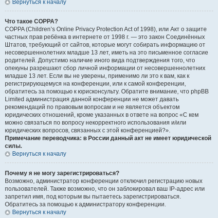
Вернуться к началу
Что такое COPPA?
COPPA (Children’s Online Privacy Protection Act of 1998), или Акт о защите
частных прав ребёнка в интернете от 1998 г. — это закон Соединённых
Штатов, требующий от сайтов, которые могут собирать информацию от
несовершеннолетних младше 13 лет, иметь на это письменное согласие
родителей. Допустимо наличие иного вида подтверждения того, что
опекуны разрешают сбор личной информации от несовершеннолетних
младше 13 лет. Если вы не уверены, применимо ли это к вам, как к
регистрирующемуся на конференции, или к самой конференции,
обратитесь за помощью к юрисконсульту. Обратите внимание, что phpBB
Limited администрация данной конференции не может давать
рекомендаций по правовым вопросам и не является объектом
юридических отношений, кроме указанных в ответе на вопрос «С кем
можно связаться по вопросу некорректного использования и/или
юридических вопросов, связанных с этой конференцией?».
Примечание переводчика: в России данный акт не имеет юридической
силы.
Вернуться к началу
Почему я не могу зарегистрироваться?
Возможно, администратор конференции отключил регистрацию новых
пользователей. Также возможно, что он заблокировал ваш IP-адрес или
запретил имя, под которым вы пытаетесь зарегистрироваться.
Обратитесь за помощью к администратору конференции.
Вернуться к началу