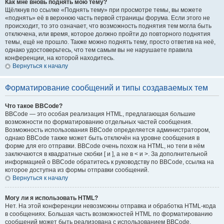
Как мне вновь поднять мою тему?
Щёлкнув по ссылке «Поднять тему» при просмотре темы, вы можете
«поднять» её в верхнюю часть первой страницы форума. Если этого не
происходит, то это означает, что возможность поднятия тем могла быть
отключена, или время, которое должно пройти до повторного поднятия
темы, ещё не прошло. Также можно поднять тему, просто ответив на неё,
однако удостоверьтесь, что тем самым вы не нарушаете правила
конференции, на которой находитесь.
Вернуться к началу
Форматирование сообщений и типы создаваемых тем
Что такое BBCode?
BBCode — это особая реализация HTML, предлагающая большие
возможности по форматированию отдельных частей сообщения.
Возможность использования BBCode определяется администратором,
однако BBCode также может быть отключён на уровне сообщения в
форме для его отправки. BBCode очень похож на HTML, но теги в нём
заключаются в квадратные скобки [ и ], а не в < и >. За дополнительной
информацией о BBCode обратитесь к руководству по BBCode, ссылка на
которое доступна из формы отправки сообщений.
Вернуться к началу
Могу ли я использовать HTML?
Нет. На этой конференции невозможны отправка и обработка HTML-кода
в сообщениях. Большая часть возможностей HTML по форматированию
сообщений может быть реализована с использованием BBCode.