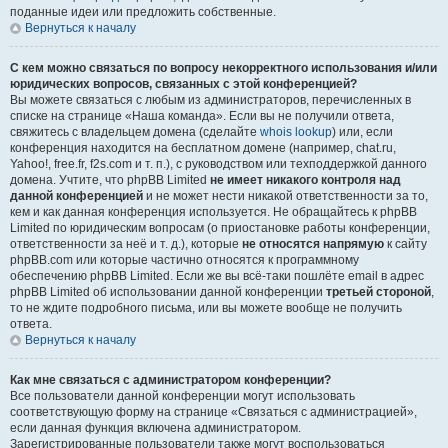
поданные идеи или предложить собственные.
Вернуться к началу
С кем можно связаться по вопросу некорректного использования и/или
юридических вопросов, связанных с этой конференцией?
Вы можете связаться с любым из администраторов, перечисленных в
списке на странице «Наша команда». Если вы не получили ответа,
свяжитесь с владельцем домена (сделайте
whois lookup
) или, если
конференция находится на бесплатном домене (например, chat.ru,
Yahoo!, free.fr, f2s.com и т. п.), с руководством или техподдержкой данного
домена. Учтите, что phpBB Limited
не имеет никакого контроля над
данной конференцией
и не может нести никакой ответственности за то,
кем и как данная конференция используется. Не обращайтесь к phpBB
Limited по юридическим вопросам (о приостановке работы конференции,
ответственности за неё и т. д.), которые
не относятся напрямую
к сайту
phpBB.com или которые частично относятся к программному
обеспечению phpBB Limited. Если же вы всё-таки пошлёте email в адрес
phpBB Limited об использовании данной конференции
третьей стороной
,
то не ждите подробного письма, или вы можете вообще не получить
ответа.
Вернуться к началу
Как мне связаться с администратором конференции?
Все пользователи данной конференции могут использовать
соответствующую форму на странице «Связаться с администрацией»,
если данная функция включена администратором.
Зарегистрированные пользователи также могут воспользоваться