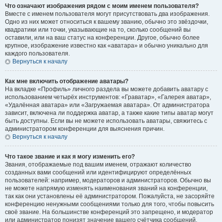
Что означают изображения рядом с моим именем пользователя?
Вместе с именем пользователя могут присутствовать два изображения.
Одно из них может относиться к вашему званию, обычно это звёздочки,
квадратики или точки, указывающие на то, сколько сообщений вы
оставили, или на ваш статус на конференции. Другое, обычно более
крупное, изображение известно как «аватара» и обычно уникально для
каждого пользователя.
Вернуться к началу
Как мне включить отображение аватары?
На вкладке «Профиль» личного раздела вы можете добавить аватару с
использованием четырёх инструментов: «Граватар», «Галерея аватар»,
«Удалённая аватара» или «Загружаемая аватара». От администратора
зависит, включена ли поддержка аватар, а также какие типы аватар могут
быть доступны. Если вы не можете использовать аватары, свяжитесь с
администратором конференции для выяснения причин.
Вернуться к началу
Что такое звание и как я могу изменить его?
Звания, отображаемые под вашим именем, отражают количество
созданных вами сообщений или идентифицируют определённых
пользователей: например, модераторов и администраторов. Обычно вы
не можете напрямую изменять наименования званий на конференции,
так как они установлены её администратором. Пожалуйста, не засоряйте
конференцию ненужными сообщениями только для того, чтобы повысить
своё звание. На большинстве конференций это запрещено, и модератор
или администратор понизят значение вашего счётчика сообщений.