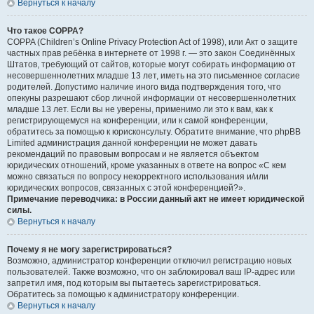
Вернуться к началу
Что такое COPPA?
COPPA (Children’s Online Privacy Protection Act of 1998), или Акт о защите
частных прав ребёнка в интернете от 1998 г. — это закон Соединённых
Штатов, требующий от сайтов, которые могут собирать информацию от
несовершеннолетних младше 13 лет, иметь на это письменное согласие
родителей. Допустимо наличие иного вида подтверждения того, что
опекуны разрешают сбор личной информации от несовершеннолетних
младше 13 лет. Если вы не уверены, применимо ли это к вам, как к
регистрирующемуся на конференции, или к самой конференции,
обратитесь за помощью к юрисконсульту. Обратите внимание, что phpBB
Limited администрация данной конференции не может давать
рекомендаций по правовым вопросам и не является объектом
юридических отношений, кроме указанных в ответе на вопрос «С кем
можно связаться по вопросу некорректного использования и/или
юридических вопросов, связанных с этой конференцией?».
Примечание переводчика: в России данный акт не имеет юридической
силы.
Вернуться к началу
Почему я не могу зарегистрироваться?
Возможно, администратор конференции отключил регистрацию новых
пользователей. Также возможно, что он заблокировал ваш IP-адрес или
запретил имя, под которым вы пытаетесь зарегистрироваться.
Обратитесь за помощью к администратору конференции.
Вернуться к началу