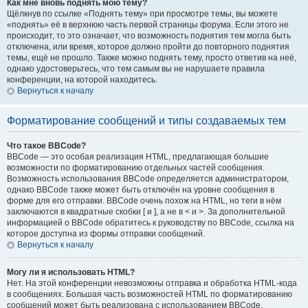
Как мне вновь поднять мою тему?
Щёлкнув по ссылке «Поднять тему» при просмотре темы, вы можете
«поднять» её в верхнюю часть первой страницы форума. Если этого не
происходит, то это означает, что возможность поднятия тем могла быть
отключена, или время, которое должно пройти до повторного поднятия
темы, ещё не прошло. Также можно поднять тему, просто ответив на неё,
однако удостоверьтесь, что тем самым вы не нарушаете правила
конференции, на которой находитесь.
Вернуться к началу
Форматирование сообщений и типы создаваемых тем
Что такое BBCode?
BBCode — это особая реализация HTML, предлагающая большие
возможности по форматированию отдельных частей сообщения.
Возможность использования BBCode определяется администратором,
однако BBCode также может быть отключён на уровне сообщения в
форме для его отправки. BBCode очень похож на HTML, но теги в нём
заключаются в квадратные скобки [ и ], а не в < и >. За дополнительной
информацией о BBCode обратитесь к руководству по BBCode, ссылка на
которое доступна из формы отправки сообщений.
Вернуться к началу
Могу ли я использовать HTML?
Нет. На этой конференции невозможны отправка и обработка HTML-кода
в сообщениях. Большая часть возможностей HTML по форматированию
сообщений может быть реализована с использованием BBCode.