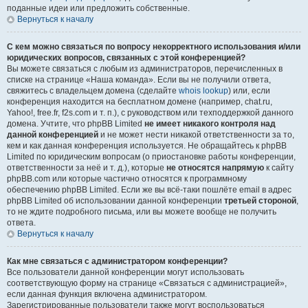
поданные идеи или предложить собственные.
Вернуться к началу
С кем можно связаться по вопросу некорректного использования и/или
юридических вопросов, связанных с этой конференцией?
Вы можете связаться с любым из администраторов, перечисленных в
списке на странице «Наша команда». Если вы не получили ответа,
свяжитесь с владельцем домена (сделайте
whois lookup
) или, если
конференция находится на бесплатном домене (например, chat.ru,
Yahoo!, free.fr, f2s.com и т. п.), с руководством или техподдержкой данного
домена. Учтите, что phpBB Limited
не имеет никакого контроля над
данной конференцией
и не может нести никакой ответственности за то,
кем и как данная конференция используется. Не обращайтесь к phpBB
Limited по юридическим вопросам (о приостановке работы конференции,
ответственности за неё и т. д.), которые
не относятся напрямую
к сайту
phpBB.com или которые частично относятся к программному
обеспечению phpBB Limited. Если же вы всё-таки пошлёте email в адрес
phpBB Limited об использовании данной конференции
третьей стороной
,
то не ждите подробного письма, или вы можете вообще не получить
ответа.
Вернуться к началу
Как мне связаться с администратором конференции?
Все пользователи данной конференции могут использовать
соответствующую форму на странице «Связаться с администрацией»,
если данная функция включена администратором.
Зарегистрированные пользователи также могут воспользоваться