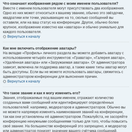
Что означают изображения рядом с моим именем пользователя?
Вместе с именем пользователя могут присутствовать два изображения.
Одно из них может относиться к вашему званию, обычно это звёздочки,
квадратики или точки, указывающие на то, сколько сообщений вы
оставили, или на ваш статус на конференции. Другое, обычно более
крупное, изображение известно как «аватара» и обычно уникально для
каждого пользователя.
Вернуться к началу
Как мне включить отображение аватары?
На вкладке «Профиль» личного раздела вы можете добавить аватару с
использованием четырёх инструментов: «Граватар», «Галерея аватар»,
«Удалённая аватара» или «Загружаемая аватара». От администратора
зависит, включена ли поддержка аватар, а также какие типы аватар могут
быть доступны. Если вы не можете использовать аватары, свяжитесь с
администратором конференции для выяснения причин.
Вернуться к началу
Что такое звание и как я могу изменить его?
Звания, отображаемые под вашим именем, отражают количество
созданных вами сообщений или идентифицируют определённых
пользователей: например, модераторов и администраторов. Обычно вы
не можете напрямую изменять наименования званий на конференции,
так как они установлены её администратором. Пожалуйста, не засоряйте
конференцию ненужными сообщениями только для того, чтобы повысить
своё звание. На большинстве конференций это запрещено, и модератор
или администратор понизят значение вашего счётчика сообщений.