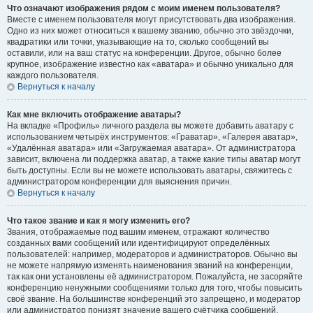
Что означают изображения рядом с моим именем пользователя?
Вместе с именем пользователя могут присутствовать два изображения.
Одно из них может относиться к вашему званию, обычно это звёздочки,
квадратики или точки, указывающие на то, сколько сообщений вы
оставили, или на ваш статус на конференции. Другое, обычно более
крупное, изображение известно как «аватара» и обычно уникально для
каждого пользователя.
Вернуться к началу
Как мне включить отображение аватары?
На вкладке «Профиль» личного раздела вы можете добавить аватару с
использованием четырёх инструментов: «Граватар», «Галерея аватар»,
«Удалённая аватара» или «Загружаемая аватара». От администратора
зависит, включена ли поддержка аватар, а также какие типы аватар могут
быть доступны. Если вы не можете использовать аватары, свяжитесь с
администратором конференции для выяснения причин.
Вернуться к началу
Что такое звание и как я могу изменить его?
Звания, отображаемые под вашим именем, отражают количество
созданных вами сообщений или идентифицируют определённых
пользователей: например, модераторов и администраторов. Обычно вы
не можете напрямую изменять наименования званий на конференции,
так как они установлены её администратором. Пожалуйста, не засоряйте
конференцию ненужными сообщениями только для того, чтобы повысить
своё звание. На большинстве конференций это запрещено, и модератор
или администратор понизят значение вашего счётчика сообщений.