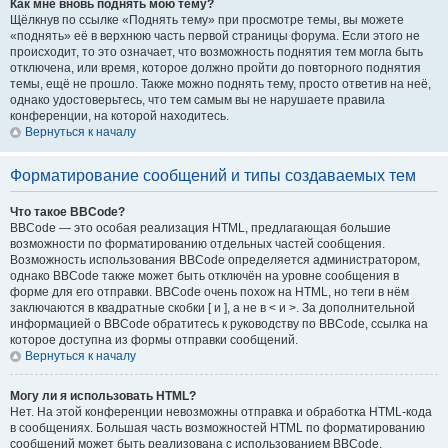
Как мне вновь поднять мою тему?
Щёлкнув по ссылке «Поднять тему» при просмотре темы, вы можете
«поднять» её в верхнюю часть первой страницы форума. Если этого не
происходит, то это означает, что возможность поднятия тем могла быть
отключена, или время, которое должно пройти до повторного поднятия
темы, ещё не прошло. Также можно поднять тему, просто ответив на неё,
однако удостоверьтесь, что тем самым вы не нарушаете правила
конференции, на которой находитесь.
Вернуться к началу
Форматирование сообщений и типы создаваемых тем
Что такое BBCode?
BBCode — это особая реализация HTML, предлагающая большие
возможности по форматированию отдельных частей сообщения.
Возможность использования BBCode определяется администратором,
однако BBCode также может быть отключён на уровне сообщения в
форме для его отправки. BBCode очень похож на HTML, но теги в нём
заключаются в квадратные скобки [ и ], а не в < и >. За дополнительной
информацией о BBCode обратитесь к руководству по BBCode, ссылка на
которое доступна из формы отправки сообщений.
Вернуться к началу
Могу ли я использовать HTML?
Нет. На этой конференции невозможны отправка и обработка HTML-кода
в сообщениях. Большая часть возможностей HTML по форматированию
сообщений может быть реализована с использованием BBCode.