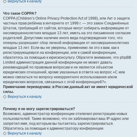
Вернуться к началу
Что такое COPPA?
COPPA (Children’s Online Privacy Protection Act of 1998), или Акт о защите
частных прав ребёнка в интернете от 1998 г. — это закон Соединённых
Штатов, требующий от сайтов, которые могут собирать информацию от
несовершеннолетних младше 13 лет, иметь на это письменное согласие
родителей. Допустимо наличие иного вида подтверждения того, что
опекуны разрешают сбор личной информации от несовершеннолетних
младше 13 лет. Если вы не уверены, применимо ли это к вам, как к
регистрирующемуся на конференции, или к самой конференции,
обратитесь за помощью к юрисконсульту. Обратите внимание, что phpBB
Limited администрация данной конференции не может давать
рекомендаций по правовым вопросам и не является объектом
юридических отношений, кроме указанных в ответе на вопрос «С кем
можно связаться по вопросу некорректного использования и/или
юридических вопросов, связанных с этой конференцией?».
Примечание переводчика: в России данный акт не имеет юридической
силы.
Вернуться к началу
Почему я не могу зарегистрироваться?
Возможно, администратор конференции отключил регистрацию новых
пользователей. Также возможно, что он заблокировал ваш IP-адрес или
запретил имя, под которым вы пытаетесь зарегистрироваться.
Обратитесь за помощью к администратору конференции.
Вернуться к началу