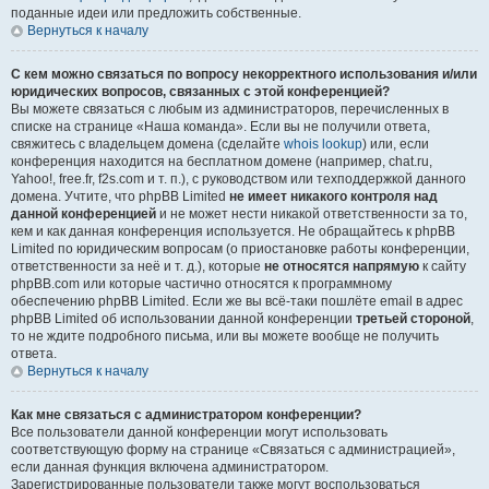
поданные идеи или предложить собственные.
Вернуться к началу
С кем можно связаться по вопросу некорректного использования и/или
юридических вопросов, связанных с этой конференцией?
Вы можете связаться с любым из администраторов, перечисленных в
списке на странице «Наша команда». Если вы не получили ответа,
свяжитесь с владельцем домена (сделайте
whois lookup
) или, если
конференция находится на бесплатном домене (например, chat.ru,
Yahoo!, free.fr, f2s.com и т. п.), с руководством или техподдержкой данного
домена. Учтите, что phpBB Limited
не имеет никакого контроля над
данной конференцией
и не может нести никакой ответственности за то,
кем и как данная конференция используется. Не обращайтесь к phpBB
Limited по юридическим вопросам (о приостановке работы конференции,
ответственности за неё и т. д.), которые
не относятся напрямую
к сайту
phpBB.com или которые частично относятся к программному
обеспечению phpBB Limited. Если же вы всё-таки пошлёте email в адрес
phpBB Limited об использовании данной конференции
третьей стороной
,
то не ждите подробного письма, или вы можете вообще не получить
ответа.
Вернуться к началу
Как мне связаться с администратором конференции?
Все пользователи данной конференции могут использовать
соответствующую форму на странице «Связаться с администрацией»,
если данная функция включена администратором.
Зарегистрированные пользователи также могут воспользоваться