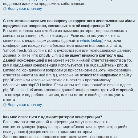
поданные идеи или предложить собственные.
Вернуться к началу
С кем можно связаться по вопросу некорректного использования и/или
юридических вопросов, связанных с этой конференцией?
Вы можете связаться с любым из администраторов, перечисленных в
списке на странице «Наша команда». Если вы не получили ответа,
свяжитесь с владельцем домена (сделайте
whois lookup
) или, если
конференция находится на бесплатном домене (например, chat.ru,
Yahoo!, free.fr, f2s.com и т. п.), с руководством или техподдержкой данного
домена. Учтите, что phpBB Limited
не имеет никакого контроля над
данной конференцией
и не может нести никакой ответственности за то,
кем и как данная конференция используется. Не обращайтесь к phpBB
Limited по юридическим вопросам (о приостановке работы конференции,
ответственности за неё и т. д.), которые
не относятся напрямую
к сайту
phpBB.com или которые частично относятся к программному
обеспечению phpBB Limited. Если же вы всё-таки пошлёте email в адрес
phpBB Limited об использовании данной конференции
третьей стороной
,
то не ждите подробного письма, или вы можете вообще не получить
ответа.
Вернуться к началу
Как мне связаться с администратором конференции?
Все пользователи данной конференции могут использовать
соответствующую форму на странице «Связаться с администрацией»,
если данная функция включена администратором.
Зарегистрированные пользователи также могут воспользоваться