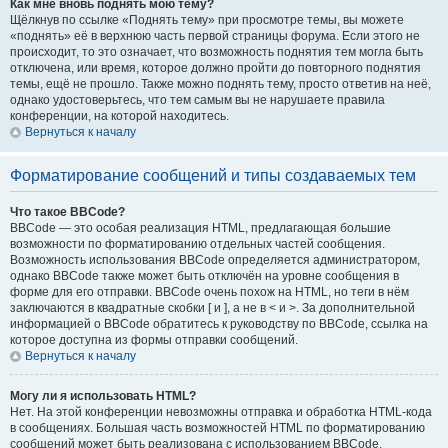
Как мне вновь поднять мою тему?
Щёлкнув по ссылке «Поднять тему» при просмотре темы, вы можете
«поднять» её в верхнюю часть первой страницы форума. Если этого не
происходит, то это означает, что возможность поднятия тем могла быть
отключена, или время, которое должно пройти до повторного поднятия
темы, ещё не прошло. Также можно поднять тему, просто ответив на неё,
однако удостоверьтесь, что тем самым вы не нарушаете правила
конференции, на которой находитесь.
Вернуться к началу
Форматирование сообщений и типы создаваемых тем
Что такое BBCode?
BBCode — это особая реализация HTML, предлагающая большие
возможности по форматированию отдельных частей сообщения.
Возможность использования BBCode определяется администратором,
однако BBCode также может быть отключён на уровне сообщения в
форме для его отправки. BBCode очень похож на HTML, но теги в нём
заключаются в квадратные скобки [ и ], а не в < и >. За дополнительной
информацией о BBCode обратитесь к руководству по BBCode, ссылка на
которое доступна из формы отправки сообщений.
Вернуться к началу
Могу ли я использовать HTML?
Нет. На этой конференции невозможны отправка и обработка HTML-кода
в сообщениях. Большая часть возможностей HTML по форматированию
сообщений может быть реализована с использованием BBCode.