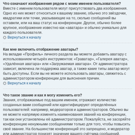
Что означают изображения рядом с моим именем пользователя?
Вместе с именем пользователя могут присутствовать два изображения.
Одно из них может относиться к вашему званию, обычно это звёздочки,
квадратики или точки, указывающие на то, сколько сообщений вы
оставили, или на ваш статус на конференции. Другое, обычно более
крупное, изображение известно как «аватара» и обычно уникально для
каждого пользователя.
Вернуться к началу
Как мне включить отображение аватары?
На вкладке «Профиль» личного раздела вы можете добавить аватару с
использованием четырёх инструментов: «Граватар», «Галерея аватар»,
«Удалённая аватара» или «Загружаемая аватара». От администратора
зависит, включена ли поддержка аватар, а также какие типы аватар могут
быть доступны. Если вы не можете использовать аватары, свяжитесь с
администратором конференции для выяснения причин.
Вернуться к началу
Что такое звание и как я могу изменить его?
Звания, отображаемые под вашим именем, отражают количество
созданных вами сообщений или идентифицируют определённых
пользователей: например, модераторов и администраторов. Обычно вы
не можете напрямую изменять наименования званий на конференции,
так как они установлены её администратором. Пожалуйста, не засоряйте
конференцию ненужными сообщениями только для того, чтобы повысить
своё звание. На большинстве конференций это запрещено, и модератор
или администратор понизят значение вашего счётчика сообщений.