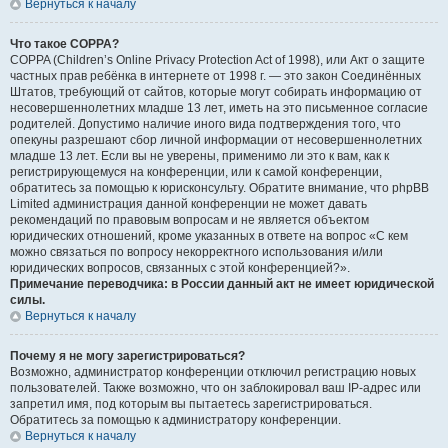
Вернуться к началу
Что такое COPPA?
COPPA (Children’s Online Privacy Protection Act of 1998), или Акт о защите
частных прав ребёнка в интернете от 1998 г. — это закон Соединённых
Штатов, требующий от сайтов, которые могут собирать информацию от
несовершеннолетних младше 13 лет, иметь на это письменное согласие
родителей. Допустимо наличие иного вида подтверждения того, что
опекуны разрешают сбор личной информации от несовершеннолетних
младше 13 лет. Если вы не уверены, применимо ли это к вам, как к
регистрирующемуся на конференции, или к самой конференции,
обратитесь за помощью к юрисконсульту. Обратите внимание, что phpBB
Limited администрация данной конференции не может давать
рекомендаций по правовым вопросам и не является объектом
юридических отношений, кроме указанных в ответе на вопрос «С кем
можно связаться по вопросу некорректного использования и/или
юридических вопросов, связанных с этой конференцией?».
Примечание переводчика: в России данный акт не имеет юридической
силы.
Вернуться к началу
Почему я не могу зарегистрироваться?
Возможно, администратор конференции отключил регистрацию новых
пользователей. Также возможно, что он заблокировал ваш IP-адрес или
запретил имя, под которым вы пытаетесь зарегистрироваться.
Обратитесь за помощью к администратору конференции.
Вернуться к началу