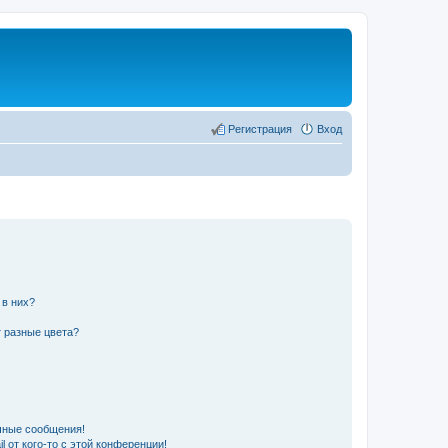
Регистрация
Вход
 в них?
 разные цвета?
чные сообщения!
 от кого-то с этой конференции!