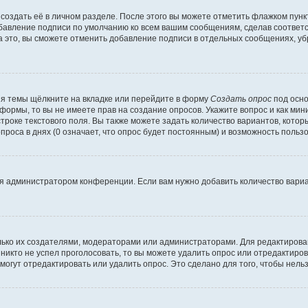
создать её в личном разделе. После этого вы можете отметить флажком пун
обавление подписи по умолчанию ко всем вашим сообщениям, сделав соотве
а это, вы сможете отменить добавление подписи в отдельных сообщениях, у
я темы щёлкните на вкладке или перейдите в форму
Создать опрос
под осно
 формы, то вы не имеете прав на создание опросов. Укажите вопрос и как ми
троке текстового поля. Вы также можете задать количество вариантов, котор
оса в днях (0 означает, что опрос будет постоянным) и возможность пользо
я администратором конференции. Если вам нужно добавить количество вари
только их создателями, модераторами или администраторами. Для редактиров
 никто не успел проголосовать, то вы можете удалить опрос или отредактиров
огут отредактировать или удалить опрос. Это сделано для того, чтобы нель