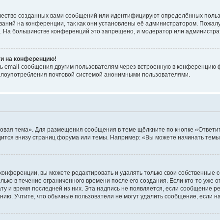
чество созданных вами сообщений или идентифицируют определённых польз
аний на конференции, так как они установлены её администратором. Пожал
е. На большинстве конференций это запрещено, и модератор или администра
ти на конференцию!
ь email-сообщения другим пользователям через встроенную в конференцию ф
ь злоупотребления почтовой системой анонимными пользователями.
овая тема». Для размещения сообщения в теме щёлкните по кнопке «Ответит
ится внизу страниц форума или темы. Например: «Вы можете начинать темы»
конференции, вы можете редактировать и удалять только свои собственные 
ько в течение ограниченного времени после его создания. Если кто-то уже 
дату и время последней из них. Эта надпись не появляется, если сообщение 
ию. Учтите, что обычные пользователи не могут удалить сообщение, если на 