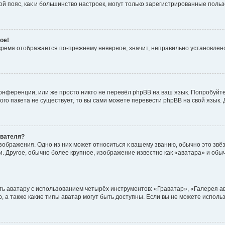
овой пояс, как и большинство настроек, могут только зарегистрированные пол
ое!
о время отображается по-прежнему неверное, значит, неправильно установле
онференции, или же просто никто не перевёл phpBB на ваш язык. Попробуйт
вого пакета не существует, то вы сами можете перевести phpBB на свой язы
ователя?
зображения. Одно из них может относиться к вашему званию, обычно это звёзд
. Другое, обычно более крупное, изображение известно как «аватара» и обы
ь аватару с использованием четырёх инструментов: «Граватар», «Галерея а
, а также какие типы аватар могут быть доступны. Если вы не можете испол