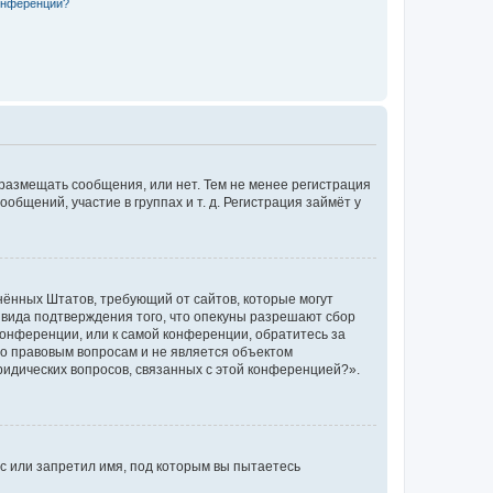
конференции?
 размещать сообщения, или нет. Тем не менее регистрация
щений, участие в группах и т. д. Регистрация займёт у
единённых Штатов, требующий от сайтов, которые могут
 вида подтверждения того, что опекуны разрешают сбор
конференции, или к самой конференции, обратитесь за
по правовым вопросам и не является объектом
ридических вопросов, связанных с этой конференцией?».
с или запретил имя, под которым вы пытаетесь