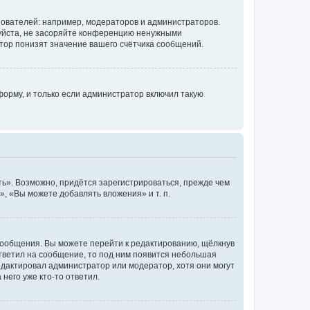
ователей: например, модераторов и администраторов.
уйста, не засоряйте конференцию ненужными
тор понизят значение вашего счётчика сообщений.
орму, и только если администратор включил такую
ь». Возможно, придётся зарегистрироваться, прежде чем
, «Вы можете добавлять вложения» и т. п.
сообщения. Вы можете перейти к редактированию, щёлкнув
ответил на сообщение, то под ним появится небольшая
редактировал администратор или модератор, хотя они могут
него уже кто-то ответил.