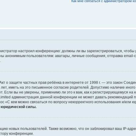
Как мне связаться с администратором 
дминистратор настроил конференцию: должны ли вы зарегистрироваться, чтобы
 анонимным пользователям: аватары, личные сообщения, отправка email-сооб
.
 или Акт о защите частных прав ребёнка в интернете от 1998 г. — это закон Со
т, иметь на это письменное согласие родителей. Допустимо наличие иного
 Если вы не уверены, применимо ли это к вам, как к регистрирующемуся на 
Limited администрация данной конференции не может давать рекомендаций 
ос «С кем можно связаться по вопросу некорректного использования и/или ю
т юридической силы.
ию новых пользователей. Также возможно, что он заблокировал ваш IP-адре
атору конференции.