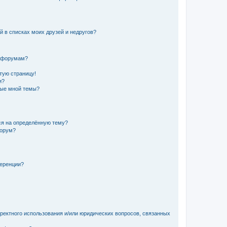
й в списках моих друзей и недругов?
и форумам?
стую страницу!
и?
ные мной темы?
ься на определённую тему?
форум?
ференции?
рректного использования и/или юридических вопросов, связанных