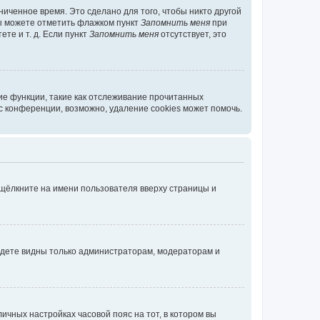
иченное время. Это сделано для того, чтобы никто другой
вы можете отметить флажком пункт
Запомнить меня
при
те и т. д. Если пункт
Запомнить меня
отсутствует, это
ие функции, такие как отслеживание прочитанных
 конференции, возможно, удаление cookies может помочь.
 щёлкните на имени пользователя вверху страницы и
будете видны только администраторам, модераторам и
личных настройках часовой пояс на тот, в котором вы