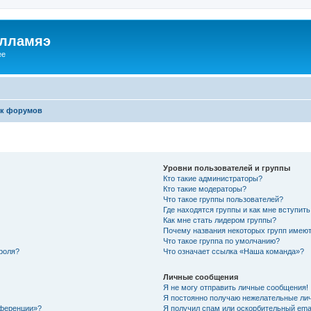
илламяэ
ee
к форумов
Уровни пользователей и группы
Кто такие администраторы?
Кто такие модераторы?
Что такое группы пользователей?
Где находятся группы и как мне вступить
Как мне стать лидером группы?
Почему названия некоторых групп имеют
Что такое группа по умолчанию?
роля?
Что означает ссылка «Наша команда»?
Личные сообщения
Я не могу отправить личные сообщения!
Я постоянно получаю нежелательные ли
нференции»?
Я получил спам или оскорбительный email