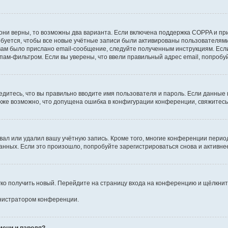
они верны, то возможны два варианта. Если включена поддержка COPPA и при 
уется, чтобы все новые учётные записи были активированы пользователями
ам было прислано email-сообщение, следуйте полученным инструкциям. Если
пам-фильтром. Если вы уверены, что ввели правильный адрес email, попробу
едитесь, что вы правильно вводите имя пользователя и пароль. Если данные
Также возможно, что допущена ошибка в конфигурации конференции, свяжитес
вал или удалил вашу учётную запись. Кроме того, многие конференции перио
ных. Если это произошло, попробуйте зарегистрироваться снова и активнее 
егко получить новый. Перейдите на страницу входа на конференцию и щёлкни
инистратором конференции.
мени и пароля?