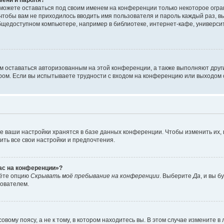
сможете оставаться под своим именем на конференции только некоторое огран
 чтобы вам не приходилось вводить имя пользователя и пароль каждый раз, 
щедоступном компьютере, например в библиотеке, интернет-кафе, университе
ам оставаться авторизованным на этой конференции, а также выполняют друг
ом. Если вы испытываете трудности с входом на конференцию или выходом с
е ваши настройки хранятся в базе данных конференции. Чтобы изменить их,
ить все свои настройки и предпочтения.
час на конференции»?
дёте опцию
Скрывать моё пребывание на конференции
. Выберите
Да
, и вы 
зователем.
вому поясу, а не к тому, в котором находитесь вы. В этом случае измените в 