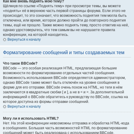
Как мне вновь поднять мою тему?
Щёлкнув по ссылке «Поднять тему» при просмотре темы, вы можете
«поднять» её в верхнюю часть первой страницы форума. Если этого не
происходит, то это означает, что возможность поднятия тем могла быть
отключена, или время, которое должно пройти до повторного поднятия
темы, ещё не прошло. Также можно поднять тему, просто ответив на неё,
однако удостоверьтесь, что тем самым вы не нарушаете правила
конференции, на которой находитесь.
Вернуться к началу
Форматирование сообщений и типы создаваемых тем
Что такое BBCode?
BBCode — это особая реализация HTML, предлагающая большие
возможности по форматированию отдельных частей сообщения.
Возможность использования BBCode определяется администратором,
однако BBCode также может быть отключён на уровне сообщения в
форме для его отправки. BBCode очень похож на HTML, но теги в нём
заключаются в квадратные скобки [ и ], а не в < и >. За дополнительной
информацией о BBCode обратитесь к руководству по BBCode, ссылка на
которое доступна из формы отправки сообщений.
Вернуться к началу
Могу ли я использовать HTML?
Нет. На этой конференции невозможны отправка и обработка HTML-кода
в сообщениях. Большая часть возможностей HTML по форматированию
сообщений может быть реализована с использованием BBCode.