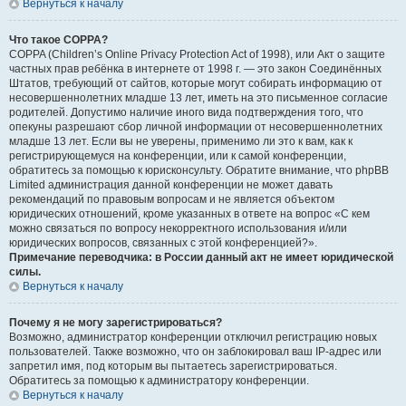
Вернуться к началу
Что такое COPPA?
COPPA (Children’s Online Privacy Protection Act of 1998), или Акт о защите
частных прав ребёнка в интернете от 1998 г. — это закон Соединённых
Штатов, требующий от сайтов, которые могут собирать информацию от
несовершеннолетних младше 13 лет, иметь на это письменное согласие
родителей. Допустимо наличие иного вида подтверждения того, что
опекуны разрешают сбор личной информации от несовершеннолетних
младше 13 лет. Если вы не уверены, применимо ли это к вам, как к
регистрирующемуся на конференции, или к самой конференции,
обратитесь за помощью к юрисконсульту. Обратите внимание, что phpBB
Limited администрация данной конференции не может давать
рекомендаций по правовым вопросам и не является объектом
юридических отношений, кроме указанных в ответе на вопрос «С кем
можно связаться по вопросу некорректного использования и/или
юридических вопросов, связанных с этой конференцией?».
Примечание переводчика: в России данный акт не имеет юридической
силы.
Вернуться к началу
Почему я не могу зарегистрироваться?
Возможно, администратор конференции отключил регистрацию новых
пользователей. Также возможно, что он заблокировал ваш IP-адрес или
запретил имя, под которым вы пытаетесь зарегистрироваться.
Обратитесь за помощью к администратору конференции.
Вернуться к началу