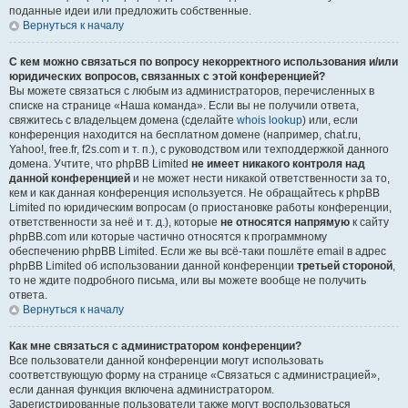
поданные идеи или предложить собственные.
Вернуться к началу
С кем можно связаться по вопросу некорректного использования и/или
юридических вопросов, связанных с этой конференцией?
Вы можете связаться с любым из администраторов, перечисленных в
списке на странице «Наша команда». Если вы не получили ответа,
свяжитесь с владельцем домена (сделайте
whois lookup
) или, если
конференция находится на бесплатном домене (например, chat.ru,
Yahoo!, free.fr, f2s.com и т. п.), с руководством или техподдержкой данного
домена. Учтите, что phpBB Limited
не имеет никакого контроля над
данной конференцией
и не может нести никакой ответственности за то,
кем и как данная конференция используется. Не обращайтесь к phpBB
Limited по юридическим вопросам (о приостановке работы конференции,
ответственности за неё и т. д.), которые
не относятся напрямую
к сайту
phpBB.com или которые частично относятся к программному
обеспечению phpBB Limited. Если же вы всё-таки пошлёте email в адрес
phpBB Limited об использовании данной конференции
третьей стороной
,
то не ждите подробного письма, или вы можете вообще не получить
ответа.
Вернуться к началу
Как мне связаться с администратором конференции?
Все пользователи данной конференции могут использовать
соответствующую форму на странице «Связаться с администрацией»,
если данная функция включена администратором.
Зарегистрированные пользователи также могут воспользоваться