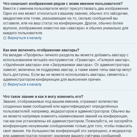
Что означают изображения рядом с моим именем пользователя?
Вместе с именем пользователя могут присутствовать два изображения.
Одно из них может относиться к вашему званию, обычно это звёздочки,
квадратики или точки, указывающие на то, сколько сообщений вы
оставили, или на ваш статус на конференции. Другое, обычно более
крупное, изображение известно как «аватара» и обычно уникально для
каждого пользователя.
Вернуться к началу
Как мне включить отображение аватары?
На вкладке «Профиль» личного раздела вы можете добавить аватару с
использованием четырёх инструментов: «Граватар», «Галерея аватар»,
«Удалённая аватара» или «Загружаемая аватара». От администратора
зависит, включена ли поддержка аватар, а также какие типы аватар могут
быть доступны. Если вы не можете использовать аватары, свяжитесь с
администратором конференции для выяснения причин.
Вернуться к началу
Что такое звание и как я могу изменить его?
Звания, отображаемые под вашим именем, отражают количество
созданных вами сообщений или идентифицируют определённых
пользователей: например, модераторов и администраторов. Обычно вы
не можете напрямую изменять наименования званий на конференции,
так как они установлены её администратором. Пожалуйста, не засоряйте
конференцию ненужными сообщениями только для того, чтобы повысить
своё звание. На большинстве конференций это запрещено, и модератор
или администратор понизят значение вашего счётчика сообщений.