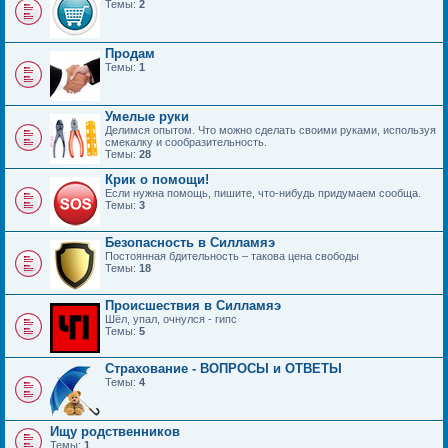
Темы:
2
Продам
Темы:
1
Умелые руки
Делимся опытом. Что можно сделать своими руками, используя
смекалку и сообразительность.
Темы:
28
Крик о помощи!
Если нужна помощь, пишите, что-нибудь придумаем сообща.
Темы:
3
Безопасность в Силламяэ
Постоянная бдительность – такова цена свободы
Темы:
18
Происшествия в Силламяэ
Шёл, упал, очнулся - гипс
Темы:
5
Страхование - ВОПРОСЫ и ОТВЕТЫ
Темы:
4
Ищу родственников
Темы:
1