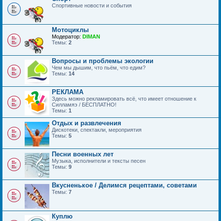
Спортивные новости и события
Мотоциклы
Модератор:
DIMAN
Темы:
2
Вопросы и проблемы экологии
Чем мы дышим, что пьём, что едим?
Темы:
14
РЕКЛАМА
Здесь можно рекламировать всё, что имеет отношение к
Силламяэ / БЕСПЛАТНО!
Темы:
1
Отдых и развлечения
Дискотеки, спектакли, мероприятия
Темы:
5
Песни военных лет
Музыка, исполнители и тексты песен
Темы:
9
Вкусненькое / Делимся рецептами, советами
Темы:
7
Куплю