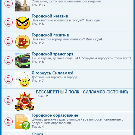
Описание, фото, воспоминания, обсуждение
Темы:
17
Городской негатив
Вам что-то не нравится в городе? Вам сюда!
Темы:
5
Городской позитив
Вам что-то в городе понравилось? Вам сюда!
Темы:
2
Городской транспорт
Тише едешь, дальше будешь! Обсуждаем городской транспорт!
Темы:
8
Я горжусь Силламяэ!
Достижения горожан и города
Темы:
7
БЕССМЕРТНЫЙ ПОЛК : СИЛЛАМЯЭ (ЭСТОНИЯ)
Темы:
2
Городское образование
Школы, детские сады, училище / все вопросы, связанные с
получением образования
Темы:
4
Спорт