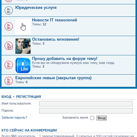
Юридические услуги
Новости IT технологий
Темы:
12
Остановись мгновение!
Темы:
3
Прошу добавить на форум тему!
Если вы не обнаружили нужную вам тему, вам сюда.
Темы:
2
Европейские левые (закрытая группа)
Темы:
6
ВХОД
•
РЕГИСТРАЦИЯ
Имя пользователя:
Пароль:
Забыли пароль?
Запомнить меня
КТО СЕЙЧАС НА КОНФЕРЕНЦИИ
Всего
551
посетитель :: 1 зарегистрированный, 0 скрытых и 550 гостей (основано на