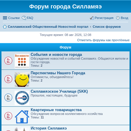
Форум города Силламяэ
Ссылки
FAQ
Регистрация
Вход
Силламяэский Общественный Новостной портал
Список форумов
Текущее время: 08 авг 2026, 12:08
Отметить форумы как прочтённые
Форум
События и новости города
Обсуждение новостей и событий Силламяэ. Общаются жители и
гости города.
Темы:
2
Перспективы Нашего Города
Оптимисты, объединяйтесь!
Темы:
2
Силламяэское Училище (SKK)
Прошлое, настоящее, будущее
Квартирные товарищества
Обсуждение вопросов коллективного хозяйства
Темы:
11
История Силламяэ