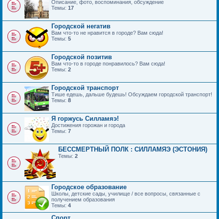
Описание, фото, воспоминания, обсуждение
Темы:
17
Городской негатив
Вам что-то не нравится в городе? Вам сюда!
Темы:
5
Городской позитив
Вам что-то в городе понравилось? Вам сюда!
Темы:
2
Городской транспорт
Тише едешь, дальше будешь! Обсуждаем городской транспорт!
Темы:
8
Я горжусь Силламяэ!
Достижения горожан и города
Темы:
7
БЕССМЕРТНЫЙ ПОЛК : СИЛЛАМЯЭ (ЭСТОНИЯ)
Темы:
2
Городское образование
Школы, детские сады, училище / все вопросы, связанные с
получением образования
Темы:
4
Спорт