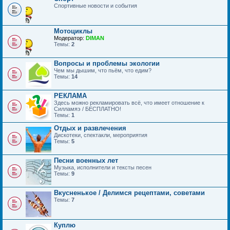
Спортивные новости и события
Мотоциклы
Модератор:
DIMAN
Темы:
2
Вопросы и проблемы экологии
Чем мы дышим, что пьём, что едим?
Темы:
14
РЕКЛАМА
Здесь можно рекламировать всё, что имеет отношение к
Силламяэ / БЕСПЛАТНО!
Темы:
1
Отдых и развлечения
Дискотеки, спектакли, мероприятия
Темы:
5
Песни военных лет
Музыка, исполнители и тексты песен
Темы:
9
Вкусненькое / Делимся рецептами, советами
Темы:
7
Куплю