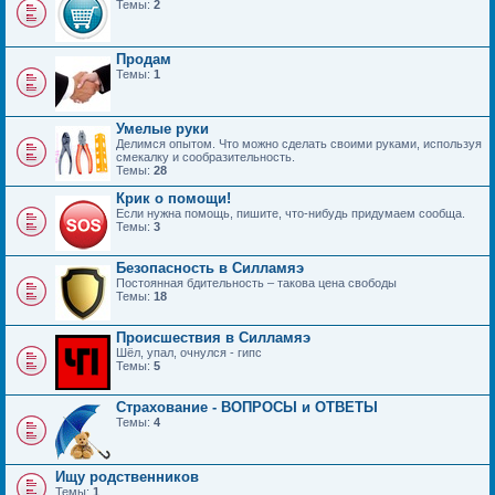
Темы:
2
Продам
Темы:
1
Умелые руки
Делимся опытом. Что можно сделать своими руками, используя
смекалку и сообразительность.
Темы:
28
Крик о помощи!
Если нужна помощь, пишите, что-нибудь придумаем сообща.
Темы:
3
Безопасность в Силламяэ
Постоянная бдительность – такова цена свободы
Темы:
18
Происшествия в Силламяэ
Шёл, упал, очнулся - гипс
Темы:
5
Страхование - ВОПРОСЫ и ОТВЕТЫ
Темы:
4
Ищу родственников
Темы:
1