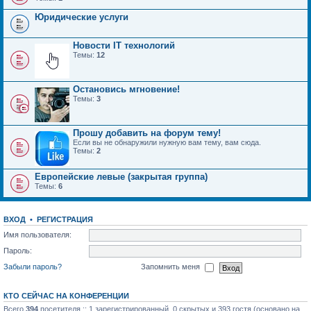
Юридические услуги
Новости IT технологий
Темы:
12
Остановись мгновение!
Темы:
3
Прошу добавить на форум тему!
Если вы не обнаружили нужную вам тему, вам сюда.
Темы:
2
Европейские левые (закрытая группа)
Темы:
6
ВХОД
•
РЕГИСТРАЦИЯ
Имя пользователя:
Пароль:
Забыли пароль?
Запомнить меня
КТО СЕЙЧАС НА КОНФЕРЕНЦИИ
Всего
394
посетителя :: 1 зарегистрированный, 0 скрытых и 393 гостя (основано на