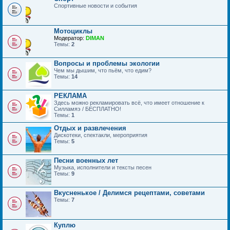
Спортивные новости и события
Мотоциклы
Модератор:
DIMAN
Темы:
2
Вопросы и проблемы экологии
Чем мы дышим, что пьём, что едим?
Темы:
14
РЕКЛАМА
Здесь можно рекламировать всё, что имеет отношение к
Силламяэ / БЕСПЛАТНО!
Темы:
1
Отдых и развлечения
Дискотеки, спектакли, мероприятия
Темы:
5
Песни военных лет
Музыка, исполнители и тексты песен
Темы:
9
Вкусненькое / Делимся рецептами, советами
Темы:
7
Куплю