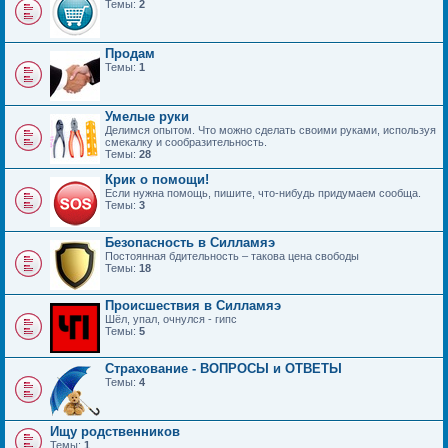
Темы:
2
Продам
Темы:
1
Умелые руки
Делимся опытом. Что можно сделать своими руками, используя
смекалку и сообразительность.
Темы:
28
Крик о помощи!
Если нужна помощь, пишите, что-нибудь придумаем сообща.
Темы:
3
Безопасность в Силламяэ
Постоянная бдительность – такова цена свободы
Темы:
18
Происшествия в Силламяэ
Шёл, упал, очнулся - гипс
Темы:
5
Страхование - ВОПРОСЫ и ОТВЕТЫ
Темы:
4
Ищу родственников
Темы:
1