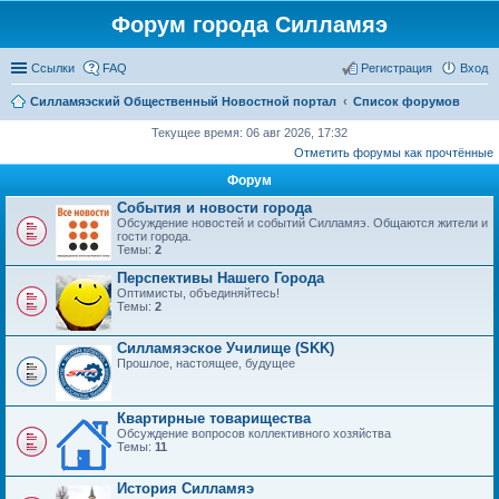
Форум города Силламяэ
Ссылки
FAQ
Регистрация
Вход
Силламяэский Общественный Новостной портал
Список форумов
Текущее время: 06 авг 2026, 17:32
Отметить форумы как прочтённые
Форум
События и новости города
Обсуждение новостей и событий Силламяэ. Общаются жители и
гости города.
Темы:
2
Перспективы Нашего Города
Оптимисты, объединяйтесь!
Темы:
2
Силламяэское Училище (SKK)
Прошлое, настоящее, будущее
Квартирные товарищества
Обсуждение вопросов коллективного хозяйства
Темы:
11
История Силламяэ