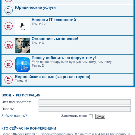
Юридические услуги
Новости IT технологий
Темы:
12
Остановись мгновение!
Темы:
3
Прошу добавить на форум тему!
Если вы не обнаружили нужную вам тему, вам сюда.
Темы:
2
Европейские левые (закрытая группа)
Темы:
6
ВХОД
•
РЕГИСТРАЦИЯ
Имя пользователя:
Пароль:
Забыли пароль?
Запомнить меня
КТО СЕЙЧАС НА КОНФЕРЕНЦИИ
Всего
184
посетителя :: 0 зарегистрированных, 0 скрытых и 184 гостя (основано на