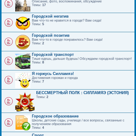
Описание, фото, воспоминания, обсуждение
Темы:
17
Городской негатив
Вам что-то не нравится в городе? Вам сюда!
Темы:
5
Городской позитив
Вам что-то в городе понравилось? Вам сюда!
Темы:
2
Городской транспорт
Тише едешь, дальше будешь! Обсуждаем городской транспорт!
Темы:
8
Я горжусь Силламяэ!
Достижения горожан и города
Темы:
7
БЕССМЕРТНЫЙ ПОЛК : СИЛЛАМЯЭ (ЭСТОНИЯ)
Темы:
2
Городское образование
Школы, детские сады, училище / все вопросы, связанные с
получением образования
Темы:
4
Спорт