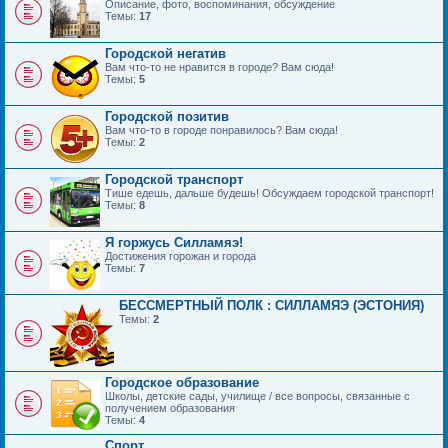
Описание, фото, воспоминания, обсуждение
Темы:
17
Городской негатив
Вам что-то не нравится в городе? Вам сюда!
Темы:
5
Городской позитив
Вам что-то в городе понравилось? Вам сюда!
Темы:
2
Городской транспорт
Тише едешь, дальше будешь! Обсуждаем городской транспорт!
Темы:
8
Я горжусь Силламяэ!
Достижения горожан и города
Темы:
7
БЕССМЕРТНЫЙ ПОЛК : СИЛЛАМЯЭ (ЭСТОНИЯ)
Темы:
2
Городское образование
Школы, детские сады, училище / все вопросы, связанные с
получением образования
Темы:
4
Спорт