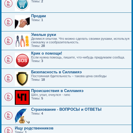
Темы:
2
Продам
Темы:
1
Умелые руки
Делимся опытом. Что можно сделать своими руками, используя
смекалку и сообразительность.
Темы:
28
Крик о помощи!
Если нужна помощь, пишите, что-нибудь придумаем сообща.
Темы:
3
Безопасность в Силламяэ
Постоянная бдительность – такова цена свободы
Темы:
18
Происшествия в Силламяэ
Шёл, упал, очнулся - гипс
Темы:
5
Страхование - ВОПРОСЫ и ОТВЕТЫ
Темы:
4
Ищу родственников
Темы:
1