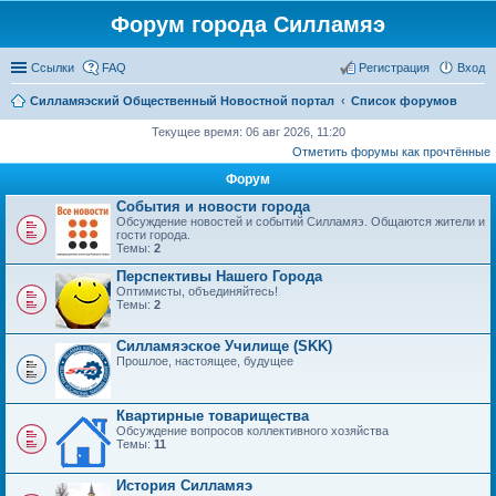
Форум города Силламяэ
Ссылки
FAQ
Регистрация
Вход
Силламяэский Общественный Новостной портал
Список форумов
Текущее время: 06 авг 2026, 11:20
Отметить форумы как прочтённые
Форум
События и новости города
Обсуждение новостей и событий Силламяэ. Общаются жители и
гости города.
Темы:
2
Перспективы Нашего Города
Оптимисты, объединяйтесь!
Темы:
2
Силламяэское Училище (SKK)
Прошлое, настоящее, будущее
Квартирные товарищества
Обсуждение вопросов коллективного хозяйства
Темы:
11
История Силламяэ