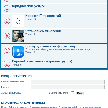
Юридические услуги
Новости IT технологий
Темы:
12
Остановись мгновение!
Темы:
3
Прошу добавить на форум тему!
Если вы не обнаружили нужную вам тему, вам сюда.
Темы:
2
Европейские левые (закрытая группа)
Темы:
6
ВХОД
•
РЕГИСТРАЦИЯ
Имя пользователя:
Пароль:
Забыли пароль?
Запомнить меня
КТО СЕЙЧАС НА КОНФЕРЕНЦИИ
Всего
84
посетителя :: 2 зарегистрированных, 0 скрытых и 82 гостя (основано на