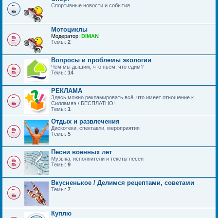
Спортивные новости и события
Мотоциклы
Модератор:
DIMAN
Темы:
2
Вопросы и проблемы экологии
Чем мы дышим, что пьём, что едим?
Темы:
14
РЕКЛАМА
Здесь можно рекламировать всё, что имеет отношение к
Силламяэ / БЕСПЛАТНО!
Темы:
1
Отдых и развлечения
Дискотеки, спектакли, мероприятия
Темы:
5
Песни военных лет
Музыка, исполнители и тексты песен
Темы:
9
Вкусненькое / Делимся рецептами, советами
Темы:
7
Куплю