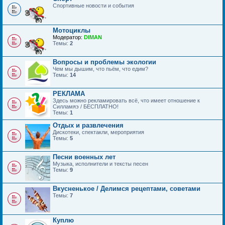
Спортивные новости и события
Мотоциклы
Модератор:
DIMAN
Темы:
2
Вопросы и проблемы экологии
Чем мы дышим, что пьём, что едим?
Темы:
14
РЕКЛАМА
Здесь можно рекламировать всё, что имеет отношение к
Силламяэ / БЕСПЛАТНО!
Темы:
1
Отдых и развлечения
Дискотеки, спектакли, мероприятия
Темы:
5
Песни военных лет
Музыка, исполнители и тексты песен
Темы:
9
Вкусненькое / Делимся рецептами, советами
Темы:
7
Куплю