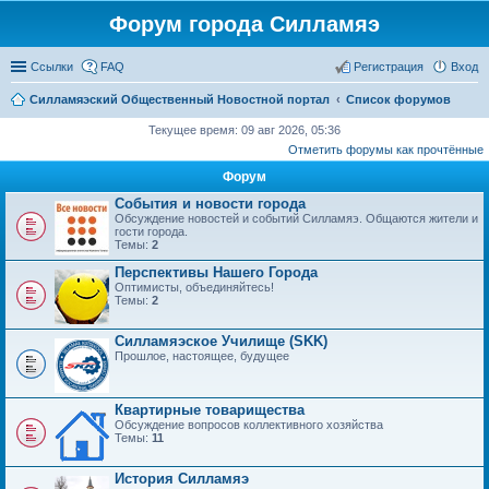
Форум города Силламяэ
Ссылки
FAQ
Регистрация
Вход
Силламяэский Общественный Новостной портал
Список форумов
Текущее время: 09 авг 2026, 05:36
Отметить форумы как прочтённые
Форум
События и новости города
Обсуждение новостей и событий Силламяэ. Общаются жители и
гости города.
Темы:
2
Перспективы Нашего Города
Оптимисты, объединяйтесь!
Темы:
2
Силламяэское Училище (SKK)
Прошлое, настоящее, будущее
Квартирные товарищества
Обсуждение вопросов коллективного хозяйства
Темы:
11
История Силламяэ