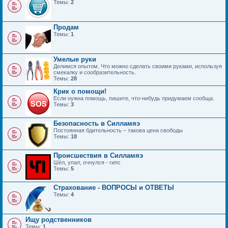
Темы:
2
Продам
Темы:
1
Умелые руки
Делимся опытом. Что можно сделать своими руками, используя
смекалку и сообразительность.
Темы:
28
Крик о помощи!
Если нужна помощь, пишите, что-нибудь придумаем сообща.
Темы:
3
Безопасность в Силламяэ
Постоянная бдительность – такова цена свободы
Темы:
18
Происшествия в Силламяэ
Шёл, упал, очнулся - гипс
Темы:
5
Страхование - ВОПРОСЫ и ОТВЕТЫ
Темы:
4
Ищу родственников
Темы:
1