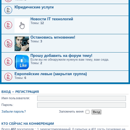
Юридические услуги
Новости IT технологий
Темы:
12
Остановись мгновение!
Темы:
3
Прошу добавить на форум тему!
Если вы не обнаружили нужную вам тему, вам сюда.
Темы:
2
Европейские левые (закрытая группа)
Темы:
6
ВХОД
•
РЕГИСТРАЦИЯ
Имя пользователя:
Пароль:
Забыли пароль?
Запомнить меня
КТО СЕЙЧАС НА КОНФЕРЕНЦИИ
Всего
402
посетителя :: 1 зарегистрированный, 0 скрытых и 401 гость (основано на