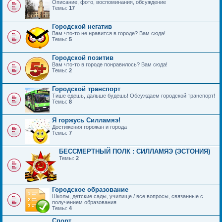
Описание, фото, воспоминания, обсуждение
Темы:
17
Городской негатив
Вам что-то не нравится в городе? Вам сюда!
Темы:
5
Городской позитив
Вам что-то в городе понравилось? Вам сюда!
Темы:
2
Городской транспорт
Тише едешь, дальше будешь! Обсуждаем городской транспорт!
Темы:
8
Я горжусь Силламяэ!
Достижения горожан и города
Темы:
7
БЕССМЕРТНЫЙ ПОЛК : СИЛЛАМЯЭ (ЭСТОНИЯ)
Темы:
2
Городское образование
Школы, детские сады, училище / все вопросы, связанные с
получением образования
Темы:
4
Спорт