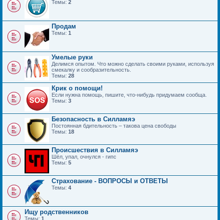
Темы:
2
Продам
Темы:
1
Умелые руки
Делимся опытом. Что можно сделать своими руками, используя
смекалку и сообразительность.
Темы:
28
Крик о помощи!
Если нужна помощь, пишите, что-нибудь придумаем сообща.
Темы:
3
Безопасность в Силламяэ
Постоянная бдительность – такова цена свободы
Темы:
18
Происшествия в Силламяэ
Шёл, упал, очнулся - гипс
Темы:
5
Страхование - ВОПРОСЫ и ОТВЕТЫ
Темы:
4
Ищу родственников
Темы:
1