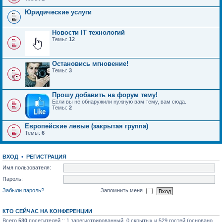
Юридические услуги
Новости IT технологий
Темы:
12
Остановись мгновение!
Темы:
3
Прошу добавить на форум тему!
Если вы не обнаружили нужную вам тему, вам сюда.
Темы:
2
Европейские левые (закрытая группа)
Темы:
6
ВХОД
•
РЕГИСТРАЦИЯ
Имя пользователя:
Пароль:
Забыли пароль?
Запомнить меня
КТО СЕЙЧАС НА КОНФЕРЕНЦИИ
Всего
530
посетителей :: 1 зарегистрированный, 0 скрытых и 529 гостей (основано