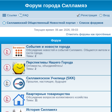
Форум города Силламяэ
Ссылки
FAQ
Регистрация
Вход
Силламяэский Общественный Новостной портал
Список форумов
Текущее время: 06 авг 2026, 09:03
Отметить форумы как прочтённые
Форум
События и новости города
Обсуждение новостей и событий Силламяэ. Общаются жители и
гости города.
Темы:
2
Перспективы Нашего Города
Оптимисты, объединяйтесь!
Темы:
2
Силламяэское Училище (SKK)
Прошлое, настоящее, будущее
Квартирные товарищества
Обсуждение вопросов коллективного хозяйства
Темы:
11
История Силламяэ