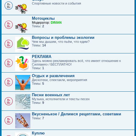
Спортивные новости и события
Мотоциклы
Модератор:
DIMAN
Темы:
2
Вопросы и проблемы экологии
Чем мы дышим, что пьём, что едим?
Темы:
14
РЕКЛАМА
Здесь можно рекламировать всё, что имеет отношение к
Силламяэ / БЕСПЛАТНО!
Темы:
1
Отдых и развлечения
Дискотеки, спектакли, мероприятия
Темы:
5
Песни военных лет
Музыка, исполнители и тексты песен
Темы:
9
Вкусненькое / Делимся рецептами, советами
Темы:
7
Куплю