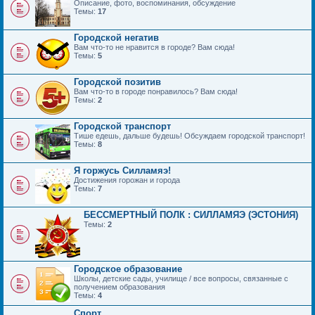
Описание, фото, воспоминания, обсуждение
Темы:
17
Городской негатив
Вам что-то не нравится в городе? Вам сюда!
Темы:
5
Городской позитив
Вам что-то в городе понравилось? Вам сюда!
Темы:
2
Городской транспорт
Тише едешь, дальше будешь! Обсуждаем городской транспорт!
Темы:
8
Я горжусь Силламяэ!
Достижения горожан и города
Темы:
7
БЕССМЕРТНЫЙ ПОЛК : СИЛЛАМЯЭ (ЭСТОНИЯ)
Темы:
2
Городское образование
Школы, детские сады, училище / все вопросы, связанные с
получением образования
Темы:
4
Спорт