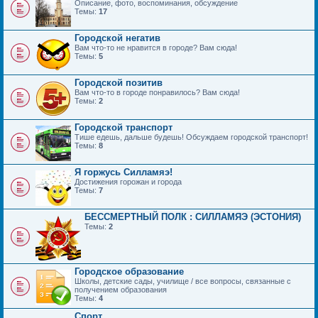
Описание, фото, воспоминания, обсуждение
Темы:
17
Городской негатив
Вам что-то не нравится в городе? Вам сюда!
Темы:
5
Городской позитив
Вам что-то в городе понравилось? Вам сюда!
Темы:
2
Городской транспорт
Тише едешь, дальше будешь! Обсуждаем городской транспорт!
Темы:
8
Я горжусь Силламяэ!
Достижения горожан и города
Темы:
7
БЕССМЕРТНЫЙ ПОЛК : СИЛЛАМЯЭ (ЭСТОНИЯ)
Темы:
2
Городское образование
Школы, детские сады, училище / все вопросы, связанные с
получением образования
Темы:
4
Спорт