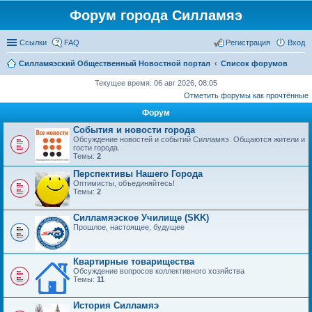
Форум города Силламяэ
Ссылки
FAQ
Регистрация
Вход
Силламяэский Общественный Новостной портал
Список форумов
Текущее время: 06 авг 2026, 08:05
Отметить форумы как прочтённые
Форум
События и новости города
Обсуждение новостей и событий Силламяэ. Общаются жители и
гости города.
Темы:
2
Перспективы Нашего Города
Оптимисты, объединяйтесь!
Темы:
2
Силламяэское Училище (SKK)
Прошлое, настоящее, будущее
Квартирные товарищества
Обсуждение вопросов коллективного хозяйства
Темы:
11
История Силламяэ