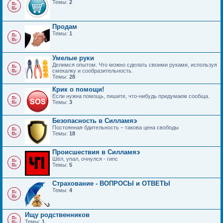
Темы:
2
Продам
Темы:
1
Умелые руки
Делимся опытом. Что можно сделать своими руками, используя
смекалку и сообразительность.
Темы:
28
Крик о помощи!
Если нужна помощь, пишите, что-нибудь придумаем сообща.
Темы:
3
Безопасность в Силламяэ
Постоянная бдительность – такова цена свободы
Темы:
18
Происшествия в Силламяэ
Шёл, упал, очнулся - гипс
Темы:
5
Страхование - ВОПРОСЫ и ОТВЕТЫ
Темы:
4
Ищу родственников
Темы:
1