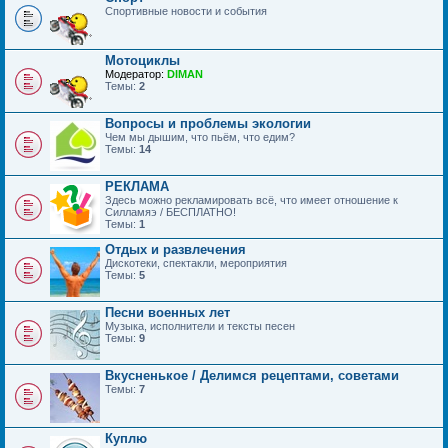
Спортивные новости и события
Мотоциклы
Модератор:
DIMAN
Темы:
2
Вопросы и проблемы экологии
Чем мы дышим, что пьём, что едим?
Темы:
14
РЕКЛАМА
Здесь можно рекламировать всё, что имеет отношение к
Силламяэ / БЕСПЛАТНО!
Темы:
1
Отдых и развлечения
Дискотеки, спектакли, мероприятия
Темы:
5
Песни военных лет
Музыка, исполнители и тексты песен
Темы:
9
Вкусненькое / Делимся рецептами, советами
Темы:
7
Куплю