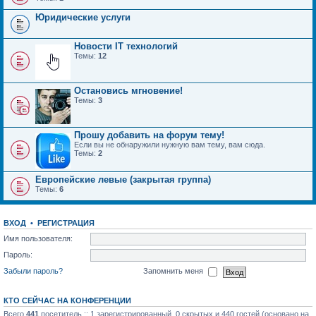
Юридические услуги
Новости IT технологий
Темы:
12
Остановись мгновение!
Темы:
3
Прошу добавить на форум тему!
Если вы не обнаружили нужную вам тему, вам сюда.
Темы:
2
Европейские левые (закрытая группа)
Темы:
6
ВХОД
•
РЕГИСТРАЦИЯ
Имя пользователя:
Пароль:
Забыли пароль?
Запомнить меня
КТО СЕЙЧАС НА КОНФЕРЕНЦИИ
Всего
441
посетитель :: 1 зарегистрированный, 0 скрытых и 440 гостей (основано на